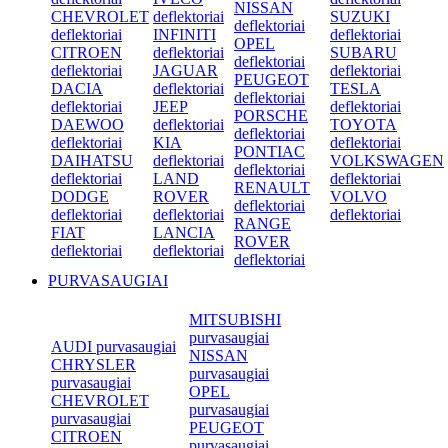
NISSAN
CHEVROLET
deflektoriai
SUZUKI
deflektoriai
deflektoriai
INFINITI
deflektoriai
OPEL
CITROEN
deflektoriai
SUBARU
deflektoriai
deflektoriai
JAGUAR
deflektoriai
PEUGEOT
DACIA
deflektoriai
TESLA
deflektoriai
deflektoriai
JEEP
deflektoriai
PORSCHE
DAEWOO
deflektoriai
TOYOTA
deflektoriai
deflektoriai
KIA
deflektoriai
PONTIAC
DAIHATSU
deflektoriai
VOLKSWAGEN
deflektoriai
deflektoriai
LAND
deflektoriai
RENAULT
DODGE
ROVER
VOLVO
deflektoriai
deflektoriai
deflektoriai
deflektoriai
RANGE
FIAT
LANCIA
ROVER
deflektoriai
deflektoriai
deflektoriai
PURVASAUGIAI
MITSUBISHI
purvasaugiai
AUDI purvasaugiai
NISSAN
CHRYSLER
purvasaugiai
purvasaugiai
OPEL
CHEVROLET
purvasaugiai
purvasaugiai
PEUGEOT
CITROEN
purvasaugiai