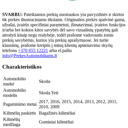
SVARBU:
Pateikiamos prekių nuotraukos yra pavyzdinės ir skirtos
tik prekės iliustraciniams tikslams. Originalios prekės spalvinė gama,
užrašai, įvairūs specifiniai parametrai, išmatavimai, įvairios funkcijos
ir/arba bet kokios kitos savybės dėl savo vizualinių ypatybių gali
atrodyti kitaip negu realybėje, todėl prašome vadovautis tomis
prekių savybėmis, kurios yra prekių aprašymuose. Jei turite
klausimų, prašome kreiptis į mūsų klientų aptarnavimo skyrių
telefonu
+370 655 12221
arba el.paštu
info@PrekesAutomobiliams.lt
Charakteristikos
Automobilio
Skoda
markė
Automobilio
Skoda Yeti
modelis
2017, 2016, 2015, 2014, 2013, 2012, 2011,
Pagaminimo metai
2010, 2009
Kilimėlių paskirtis
Bagažinės kilimėliai
Kilimėlių
Guminiai kilimėliai
medžiaga