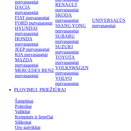
purvasaugiai
RENAULT
DACIA
purvasaugiai
purvasaugiai
SKODA
FIAT purvasaugiai
purvasaugiai
UNIVERSALŪS
FORD purvasaugiai
SSANG YONG
purvasaugiai
HYUNDAI
purvasaugiai
purvasaugiai
SUBARU
HONDA
purvasaugiai
purvasaugiai
SUZUKI
JEEP purvasaugiai
purvasaugiai
KIA purvasaugiai
TOYOTA
MAZDA
purvasaugiai
purvasaugiai
VOLKSWAGEN
MERCEDES BENZ
purvasaugiai
purvasaugiai
VOLVO
purvasaugiai
PLOVIMUI, PRIEŽIŪRAI
Šampūnai
Poliroliai
Valikliai
Kempinės ir šepečiai
Silikonai
Oro gaivikliai