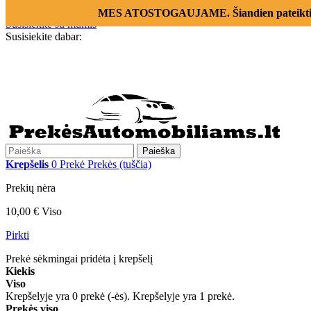
Prisijungti
MES ATOSTOGAUJAME. Šiandien pateikti už
Susisiekite su mumis
Susisiekite dabar:
+370 655 12221
Paieška
Krepšelis
0
Prekė
Prekės
(tuščia)
Prekių nėra
10,00 €
Viso
Pirkti
Prekė sėkmingai pridėta į krepšelį
Kiekis
Viso
Krepšelyje yra
0
prekė (-ės).
Krepšelyje yra 1 prekė.
Prekės viso