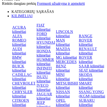
Rinktis daugiau prekių
Formuoti užsakymą ir apmokėti
KATEGORIJŲ SĄRAŠAS
KILIMĖLIAI
FIAT
ACURA
kilimėliai
kilimėliai
LINCOLN
FORD
ALFA
kilimėliai
RANGE
kilimėliai
ROMEO
MAN
ROVER
HYUNDAI
kilimėliai
kilimėliai
kilimėliai
kilimėliai
AUDI
MAZDA
RENAULT
HONDA
kilimėliai
kilimėliai
kilimėliai
kilimėliai
BMW
MG kilimėliai
ROVER
HUMMER
kilimėliai
MERCEDES
kilimėliai
kilimėliai
BUICK
BENZ
SAAB kilimėliai
INFINITI
kilimėliai
kilimėliai
SEAT kilimėliai
kilimėliai
CADILLAC
MINI
SKODA
ISUZU
kilimėliai
kilimėliai
kilimėliai
kilimėliai
CHEVROLET
MITSUBISHI
SMART
IVECO
kilimėliai
kilimėliai
kilimėliai
kilimėliai
CHRYSLER
NISSAN
SSANG YONG
JAGUAR
kilimėliai
kilimėliai
(KGM) kilimėliai
kilimėliai
CITROEN
OPEL
SUBARU
JEEP
kilimėliai
kilimėliai
kilimėliai
kilimėliai