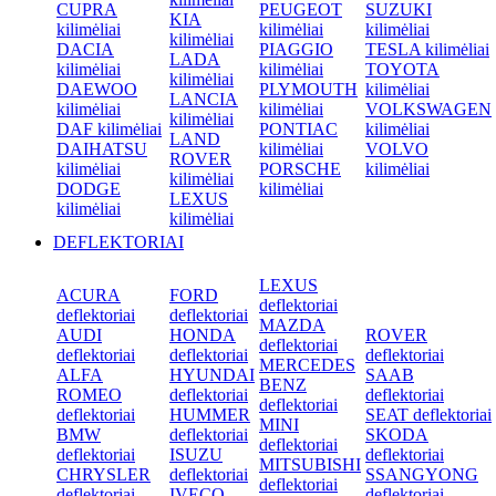
CUPRA
PEUGEOT
SUZUKI
KIA
kilimėliai
kilimėliai
kilimėliai
kilimėliai
DACIA
PIAGGIO
TESLA kilimėliai
LADA
kilimėliai
kilimėliai
TOYOTA
kilimėliai
DAEWOO
PLYMOUTH
kilimėliai
LANCIA
kilimėliai
kilimėliai
VOLKSWAGEN
kilimėliai
DAF kilimėliai
PONTIAC
kilimėliai
LAND
DAIHATSU
kilimėliai
VOLVO
ROVER
kilimėliai
PORSCHE
kilimėliai
kilimėliai
DODGE
kilimėliai
LEXUS
kilimėliai
kilimėliai
DEFLEKTORIAI
LEXUS
ACURA
FORD
deflektoriai
deflektoriai
deflektoriai
MAZDA
AUDI
HONDA
ROVER
deflektoriai
deflektoriai
deflektoriai
deflektoriai
MERCEDES
ALFA
HYUNDAI
SAAB
BENZ
ROMEO
deflektoriai
deflektoriai
deflektoriai
deflektoriai
HUMMER
SEAT deflektoriai
MINI
BMW
deflektoriai
SKODA
deflektoriai
deflektoriai
ISUZU
deflektoriai
MITSUBISHI
CHRYSLER
deflektoriai
SSANGYONG
deflektoriai
deflektoriai
IVECO
deflektoriai