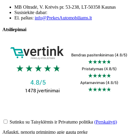
MB Oltradė, V. Krėvės pr. 53-238, LT-50358 Kaunas
Susisiekite dabar:
+370 655 12221
El. paštas:
info@PrekesAutomobiliams.lt
Atsiliepimai
Sutinku su Taisyklėmis ir Privatumo politika
(Perskaityti)
Atšaukti, nenoriu priminimo apie gautą prekę