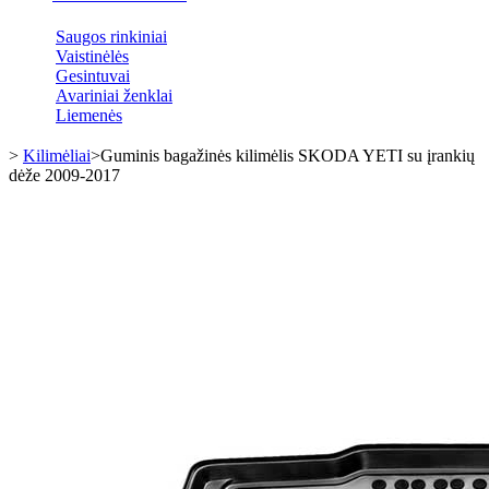
Saugos rinkiniai
Vaistinėlės
Gesintuvai
Avariniai ženklai
Liemenės
>
Kilimėliai
>
Guminis bagažinės kilimėlis SKODA YETI su įrankių
dėže 2009-2017