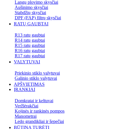
Langų plovimo skysčiai
Aušinimo skysčiai
Stabdžių skysčiai
DPF (FAP) filtrų skysčiai
RATŲ GAUBTAI
R13 ratų gaubtai
R14 ratų gaubtai
R15 ratų gaubtai
R16 ratų gaubtai
R17 ratų gaubtai
VALYTUVAI
Priekinio stiklo valytuvai
Galinio stiklo valytuvai
APŠVIETIMAS
ĮRANKIAI
Domkratai ir keltuvai
Veržlėrakčiai
Kojinės ir rankinės pompos
Manometrai
Ledo grandikliai ir šepečiai
BŪTINA TURĖTI