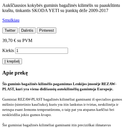
Aukščiausios kokybės guminis bagažinės kilimėlis su paaukštintu
kraštu, tinkantis SKODA YETI su įrankių dėže 2009-2017
Smulkiau
Twitter
Dalintis
Pinterest
39,70 €
su PVM
Kiekis
Į krepšelį
Apie prekę
Šis guminis bagažinės kilimėlis pagamintas Lenkijos įmonėje REZAW-
PLAST, kuri yra viena didžiausių autokilimėlių gamintoja Europoje.
Guminiai REZAW-PLAST bagažinės kilimėliai gaminami iš specialios gumos
mišinio (sintetinio kaučiuko), kuris yra itin lankstus ir tvirtas, neskilinėja ir
netrupa esant žemoms temperatūroms, o taip pat yra atsparus karščiui bei
neskleidžia jokio gumos kvapo.
Šie guminiai bagažinės kilimėliai gaminami itin preciziškai išmatavus