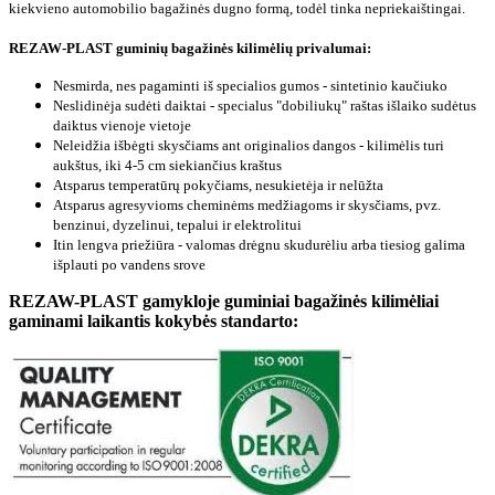
kiekvieno automobilio bagažinės dugno formą, todėl tinka nepriekaištingai.
REZAW-PLAST guminių bagažinės kilimėlių privalumai:
Nesmirda, nes pagaminti iš specialios gumos - sintetinio kaučiuko
Neslidinėja sudėti daiktai - specialus "dobiliukų" raštas išlaiko sudėtus
daiktus vienoje vietoje
Neleidžia išbėgti skysčiams ant originalios dangos - kilimėlis turi
aukštus, iki 4-5 cm siekiančius kraštus
Atsparus temperatūrų pokyčiams, nesukietėja ir nelūžta
Atsparus agresyvioms cheminėms medžiagoms ir skysčiams, pvz.
benzinui, dyzelinui, tepalui ir elektrolitui
Itin lengva priežiūra - valomas drėgnu skudurėliu arba tiesiog galima
išplauti po vandens srove
REZAW-PLAST gamykloje guminiai bagažinės kilimėliai
gaminami laikantis kokybės standarto: