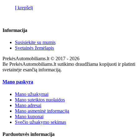
Į krepšelį
Informacija
Susisiekite su mumis
Svetainės žemėlapis
PrekėsAutomobiliams.lt © 2017 - 2026
Be PrekėsAutomobiliams.lt sutikimo draudžiama kopijuoti ir platinti
svetainėje esančią informaciją.
Mano paskyra
Mano užsakymai
Mano suteiktos nuolaidos
Mano adresai
Mano asmeninė informacija
Mano kuponai
Svečio užsakymo sekimas
Parduotuvės informacija