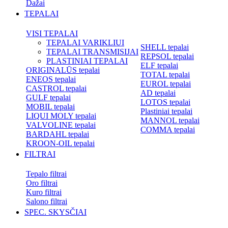
Dažai
TEPALAI
VISI TEPALAI
TEPALAI VARIKLIUI
SHELL tepalai
TEPALAI TRANSMISIJAI
REPSOL tepalai
PLASTINIAI TEPALAI
ELF tepalai
ORIGINALŪS tepalai
TOTAL tepalai
ENEOS tepalai
EUROL tepalai
CASTROL tepalai
AD tepalai
GULF tepalai
LOTOS tepalai
MOBIL tepalai
Plastiniai tepalai
LIQUI MOLY tepalai
MANNOL tepalai
VALVOLINE tepalai
COMMA tepalai
BARDAHL tepalai
KROON-OIL tepalai
FILTRAI
Tepalo filtrai
Oro filtrai
Kuro filtrai
Salono filtrai
SPEC. SKYSČIAI