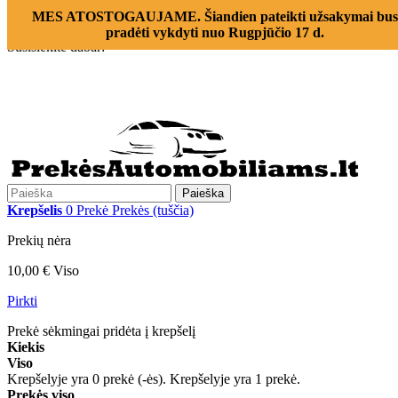
Prisijungti
MES ATOSTOGAUJAME. Šiandien pateikti užsakymai bus
Susisiekite su mumis
pradėti vykdyti nuo Rugpjūčio 17 d.
Susisiekite dabar:
+370 655 12221
Paieška
Krepšelis
0
Prekė
Prekės
(tuščia)
Prekių nėra
10,00 €
Viso
Pirkti
Prekė sėkmingai pridėta į krepšelį
Kiekis
Viso
Krepšelyje yra
0
prekė (-ės).
Krepšelyje yra 1 prekė.
Prekės viso