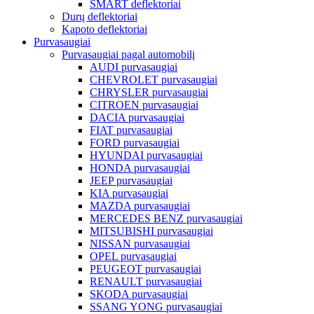
SMART deflektoriai
Durų deflektoriai
Kapoto deflektoriai
Purvasaugiai
Purvasaugiai pagal automobilį
AUDI purvasaugiai
CHEVROLET purvasaugiai
CHRYSLER purvasaugiai
CITROEN purvasaugiai
DACIA purvasaugiai
FIAT purvasaugiai
FORD purvasaugiai
HYUNDAI purvasaugiai
HONDA purvasaugiai
JEEP purvasaugiai
KIA purvasaugiai
MAZDA purvasaugiai
MERCEDES BENZ purvasaugiai
MITSUBISHI purvasaugiai
NISSAN purvasaugiai
OPEL purvasaugiai
PEUGEOT purvasaugiai
RENAULT purvasaugiai
SKODA purvasaugiai
SSANG YONG purvasaugiai