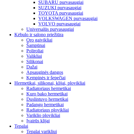
SUBARU purvasaugiai
SUZUKI purvasaugiai
TOYOTA purvasaugiai
VOLKSWAGEN purvasaugiai
VOLVO purvasaugiai
Universalūs purvasaugiai
Kėbulo ir salono priežiūra
Oro gaivikliai
Šampūnai
Poliroliai
Valikliai
Silikonai
Dažai
Apsauginės dangos
Kempinės ir šepečiai
Hermetikai, silikonai, klijai, plovikliai
Radiatoriaus hermetikai
Kuro bako hermetikai
Duslintuvo hermetikai
Padangų hermetikai
Radiatoriaus plovikliai
Variklio plovikliai
Įvairūs klijai
Tepalai
Tepalai varikliui