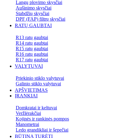
Langų plovimo skysčiai
Aušinimo skysčiai
Stabdžių skysčiai
DPF (FAP) filtrų skysčiai
RATŲ GAUBTAI
R13 ratų gaubtai
R14 ratų gaubtai
R15 ratų gaubtai
R16 ratų gaubtai
R17 ratų gaubtai
VALYTUVAI
Priekinio stiklo valytuvai
Galinio stiklo valytuvai
APŠVIETIMAS
ĮRANKIAI
Domkratai ir keltuvai
Veržlėrakčiai
Kojinės ir rankinės pompos
Manometrai
Ledo grandikliai ir šepečiai
BŪTINA TURĖTI