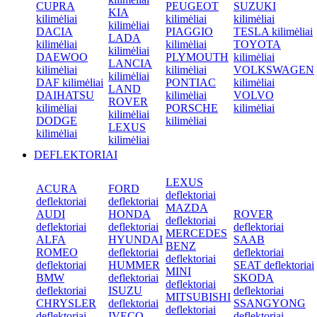
CUPRA
PEUGEOT
SUZUKI
KIA
kilimėliai
kilimėliai
kilimėliai
kilimėliai
DACIA
PIAGGIO
TESLA kilimėliai
LADA
kilimėliai
kilimėliai
TOYOTA
kilimėliai
DAEWOO
PLYMOUTH
kilimėliai
LANCIA
kilimėliai
kilimėliai
VOLKSWAGEN
kilimėliai
DAF kilimėliai
PONTIAC
kilimėliai
LAND
DAIHATSU
kilimėliai
VOLVO
ROVER
kilimėliai
PORSCHE
kilimėliai
kilimėliai
DODGE
kilimėliai
LEXUS
kilimėliai
kilimėliai
DEFLEKTORIAI
LEXUS
ACURA
FORD
deflektoriai
deflektoriai
deflektoriai
MAZDA
AUDI
HONDA
ROVER
deflektoriai
deflektoriai
deflektoriai
deflektoriai
MERCEDES
ALFA
HYUNDAI
SAAB
BENZ
ROMEO
deflektoriai
deflektoriai
deflektoriai
deflektoriai
HUMMER
SEAT deflektoriai
MINI
BMW
deflektoriai
SKODA
deflektoriai
deflektoriai
ISUZU
deflektoriai
MITSUBISHI
CHRYSLER
deflektoriai
SSANGYONG
deflektoriai
deflektoriai
IVECO
deflektoriai