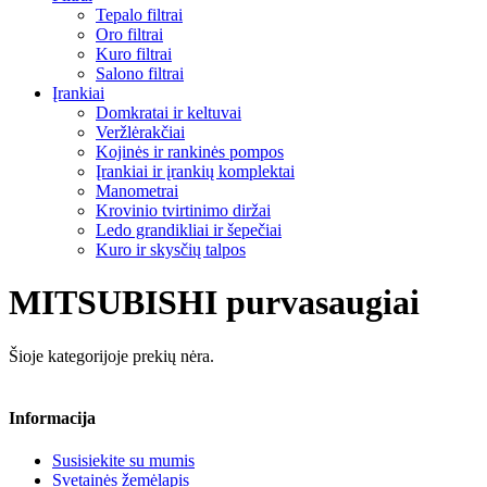
Tepalo filtrai
Oro filtrai
Kuro filtrai
Salono filtrai
Įrankiai
Domkratai ir keltuvai
Veržlėrakčiai
Kojinės ir rankinės pompos
Įrankiai ir įrankių komplektai
Manometrai
Krovinio tvirtinimo diržai
Ledo grandikliai ir šepečiai
Kuro ir skysčių talpos
MITSUBISHI purvasaugiai
Šioje kategorijoje prekių nėra.
Informacija
Susisiekite su mumis
Svetainės žemėlapis