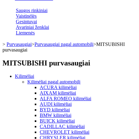
Saugos rinkiniai
Vaistinėlės
Gesintuvai
Avariniai ženklai
Liemenės
>
Purvasaugiai
>
Purvasaugiai pagal automobilį
>
MITSUBISHI
purvasaugiai
MITSUBISHI purvasaugiai
Kilimėliai
Kilimėliai pagal automobilį
ACURA kilimėliai
AIXAM kilimėliai
ALFA ROMEO kilimėliai
AUDI kilimėliai
BYD kilimėliai
BMW kilimėliai
BUICK kilimėliai
CADILLAC kilimėliai
CHEVROLET kilimėliai
CHRYSLER kilimėliai