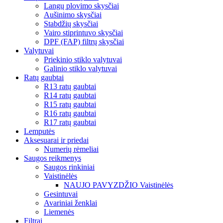
Langų plovimo skysčiai
Aušinimo skysčiai
Stabdžių skysčiai
Vairo stiprintuvo skysčiai
DPF (FAP) filtrų skysčiai
Valytuvai
Priekinio stiklo valytuvai
Galinio stiklo valytuvai
Ratų gaubtai
R13 ratų gaubtai
R14 ratų gaubtai
R15 ratų gaubtai
R16 ratų gaubtai
R17 ratų gaubtai
Lemputės
Aksesuarai ir priedai
Numerių rėmeliai
Saugos reikmenys
Saugos rinkiniai
Vaistinėlės
NAUJO PAVYZDŽIO Vaistinėlės
Gesintuvai
Avariniai ženklai
Liemenės
Filtrai