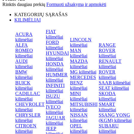
Rinktis daugiau prekių
Formuoti užsakymą ir apmokėti
KATEGORIJŲ SĄRAŠAS
KILIMĖLIAI
FIAT
ACURA
kilimėliai
kilimėliai
LINCOLN
FORD
ALFA
kilimėliai
RANGE
kilimėliai
ROMEO
MAN
ROVER
HYUNDAI
kilimėliai
kilimėliai
kilimėliai
kilimėliai
AUDI
MAZDA
RENAULT
HONDA
kilimėliai
kilimėliai
kilimėliai
kilimėliai
BMW
MG kilimėliai
ROVER
HUMMER
kilimėliai
MERCEDES
kilimėliai
kilimėliai
BUICK
BENZ
SAAB kilimėliai
INFINITI
kilimėliai
kilimėliai
SEAT kilimėliai
kilimėliai
CADILLAC
MINI
SKODA
ISUZU
kilimėliai
kilimėliai
kilimėliai
kilimėliai
CHEVROLET
MITSUBISHI
SMART
IVECO
kilimėliai
kilimėliai
kilimėliai
kilimėliai
CHRYSLER
NISSAN
SSANG YONG
JAGUAR
kilimėliai
kilimėliai
(KGM) kilimėliai
kilimėliai
CITROEN
OPEL
SUBARU
JEEP
kilimėliai
kilimėliai
kilimėliai
kilimėliai