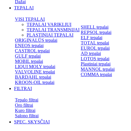
Dažai
TEPALAI
VISI TEPALAI
TEPALAI VARIKLIUI
SHELL tepalai
TEPALAI TRANSMISIJAI
REPSOL tepalai
PLASTINIAI TEPALAI
ELF tepalai
ORIGINALŪS tepalai
TOTAL tepalai
ENEOS tepalai
EUROL tepalai
CASTROL tepalai
AD tepalai
GULF tepalai
LOTOS tepalai
MOBIL tepalai
Plastiniai tepalai
LIQUI MOLY tepalai
MANNOL tepalai
VALVOLINE tepalai
COMMA tepalai
BARDAHL tepalai
KROON-OIL tepalai
FILTRAI
Tepalo filtrai
Oro filtrai
Kuro filtrai
Salono filtrai
SPEC. SKYSČIAI