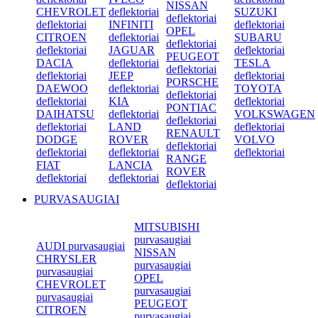
NISSAN
CHEVROLET
deflektoriai
SUZUKI
deflektoriai
deflektoriai
INFINITI
deflektoriai
OPEL
CITROEN
deflektoriai
SUBARU
deflektoriai
deflektoriai
JAGUAR
deflektoriai
PEUGEOT
DACIA
deflektoriai
TESLA
deflektoriai
deflektoriai
JEEP
deflektoriai
PORSCHE
DAEWOO
deflektoriai
TOYOTA
deflektoriai
deflektoriai
KIA
deflektoriai
PONTIAC
DAIHATSU
deflektoriai
VOLKSWAGEN
deflektoriai
deflektoriai
LAND
deflektoriai
RENAULT
DODGE
ROVER
VOLVO
deflektoriai
deflektoriai
deflektoriai
deflektoriai
RANGE
FIAT
LANCIA
ROVER
deflektoriai
deflektoriai
deflektoriai
PURVASAUGIAI
MITSUBISHI
purvasaugiai
AUDI purvasaugiai
NISSAN
CHRYSLER
purvasaugiai
purvasaugiai
OPEL
CHEVROLET
purvasaugiai
purvasaugiai
PEUGEOT
CITROEN
purvasaugiai