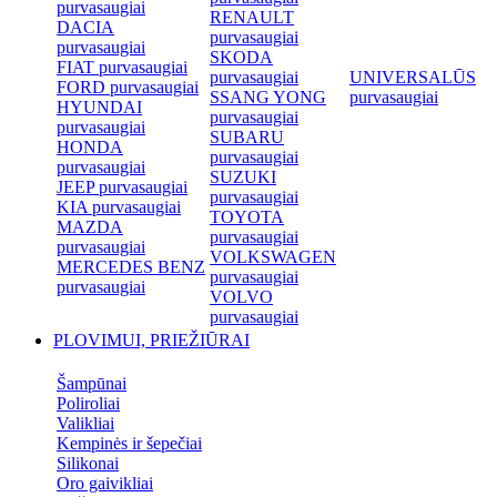
purvasaugiai
RENAULT
DACIA
purvasaugiai
purvasaugiai
SKODA
FIAT purvasaugiai
purvasaugiai
UNIVERSALŪS
FORD purvasaugiai
SSANG YONG
purvasaugiai
HYUNDAI
purvasaugiai
purvasaugiai
SUBARU
HONDA
purvasaugiai
purvasaugiai
SUZUKI
JEEP purvasaugiai
purvasaugiai
KIA purvasaugiai
TOYOTA
MAZDA
purvasaugiai
purvasaugiai
VOLKSWAGEN
MERCEDES BENZ
purvasaugiai
purvasaugiai
VOLVO
purvasaugiai
PLOVIMUI, PRIEŽIŪRAI
Šampūnai
Poliroliai
Valikliai
Kempinės ir šepečiai
Silikonai
Oro gaivikliai