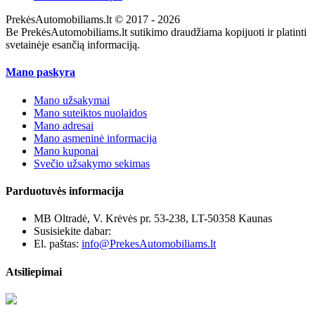
PrekėsAutomobiliams.lt © 2017 - 2026
Be PrekėsAutomobiliams.lt sutikimo draudžiama kopijuoti ir platinti
svetainėje esančią informaciją.
Mano paskyra
Mano užsakymai
Mano suteiktos nuolaidos
Mano adresai
Mano asmeninė informacija
Mano kuponai
Svečio užsakymo sekimas
Parduotuvės informacija
MB Oltradė, V. Krėvės pr. 53-238, LT-50358 Kaunas
Susisiekite dabar:
+370 655 12221
El. paštas:
info@PrekesAutomobiliams.lt
Atsiliepimai