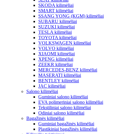
SKODA kilimėliai
SMART kilimėliai
SSANG YONG (KGM) kilimėliai
SUBARU kilimėliai
SUZUKI kilimėliai
TESLA kilimėliai
TOYOTA kilimėliai
VOLKSWAGEN kilimėliai
VOLVO kilimėliai
XIAOMI kilimėliai
XPENG kilimėliai
ZEEKR kilimėliai
MERCEDES-BENZ kilimėliai
MASERATI kilimėliai
BENTLEY kilimėliai
JAC kilimėliai
Salono kilimėliai
Guminiai salono kilimėliai
EVA polimeriniai salono kilimėliai
Tekstiliniai salono kilimėliai
Odiniai salono kilimėliai
Bagažinės kilimėliai
Guminiai bagažinės kilimėliai
Plastikiniai bagažinės kilimėliai