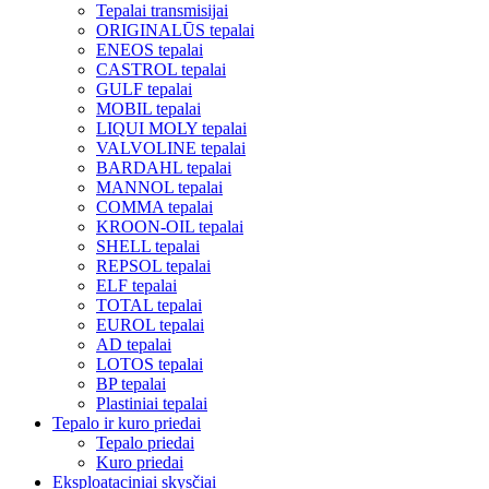
Tepalai transmisijai
ORIGINALŪS tepalai
ENEOS tepalai
CASTROL tepalai
GULF tepalai
MOBIL tepalai
LIQUI MOLY tepalai
VALVOLINE tepalai
BARDAHL tepalai
MANNOL tepalai
COMMA tepalai
KROON-OIL tepalai
SHELL tepalai
REPSOL tepalai
ELF tepalai
TOTAL tepalai
EUROL tepalai
AD tepalai
LOTOS tepalai
BP tepalai
Plastiniai tepalai
Tepalo ir kuro priedai
Tepalo priedai
Kuro priedai
Eksploataciniai skysčiai