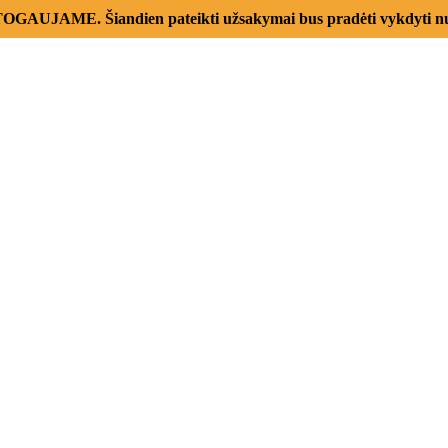
AUJAME. Šiandien pateikti užsakymai bus pradėti vykdyti nu