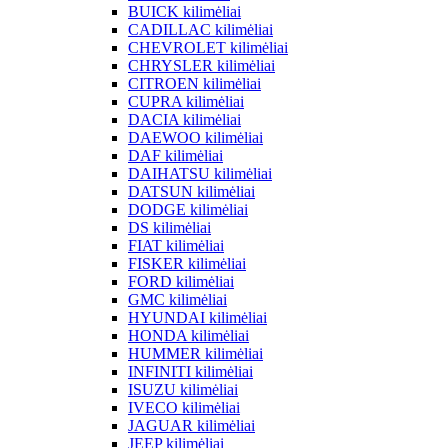
BUICK kilimėliai
CADILLAC kilimėliai
CHEVROLET kilimėliai
CHRYSLER kilimėliai
CITROEN kilimėliai
CUPRA kilimėliai
DACIA kilimėliai
DAEWOO kilimėliai
DAF kilimėliai
DAIHATSU kilimėliai
DATSUN kilimėliai
DODGE kilimėliai
DS kilimėliai
FIAT kilimėliai
FISKER kilimėliai
FORD kilimėliai
GMC kilimėliai
HYUNDAI kilimėliai
HONDA kilimėliai
HUMMER kilimėliai
INFINITI kilimėliai
ISUZU kilimėliai
IVECO kilimėliai
JAGUAR kilimėliai
JEEP kilimėliai