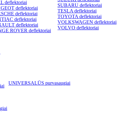
 deflektoriai
SUBARU deflektoriai
GEOT deflektoriai
TESLA deflektoriai
SCHE deflektoriai
TOYOTA deflektoriai
TIAC deflektoriai
VOLKSWAGEN deflektoriai
AULT deflektoriai
VOLVO deflektoriai
GE ROVER deflektoriai
i
UNIVERSALŪS purvasaugiai
ai
iai