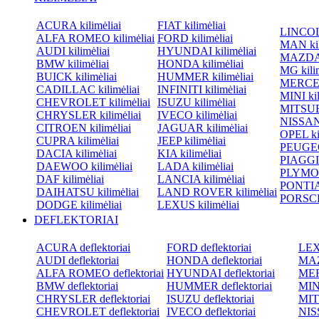
ACURA kilimėliai
FIAT kilimėliai
LINCOLN
ALFA ROMEO kilimėliai
FORD kilimėliai
MAN kil
AUDI kilimėliai
HYUNDAI kilimėliai
MAZDA k
BMW kilimėliai
HONDA kilimėliai
MG kilim
BUICK kilimėliai
HUMMER kilimėliai
MERCED
CADILLAC kilimėliai
INFINITI kilimėliai
MINI kil
CHEVROLET kilimėliai
ISUZU kilimėliai
MITSUBI
CHRYSLER kilimėliai
IVECO kilimėliai
NISSAN 
CITROEN kilimėliai
JAGUAR kilimėliai
OPEL kil
CUPRA kilimėliai
JEEP kilimėliai
PEUGEOT
DACIA kilimėliai
KIA kilimėliai
PIAGGIO
DAEWOO kilimėliai
LADA kilimėliai
PLYMOU
DAF kilimėliai
LANCIA kilimėliai
PONTIAC
DAIHATSU kilimėliai
LAND ROVER kilimėliai
PORSCHE
DODGE kilimėliai
LEXUS kilimėliai
DEFLEKTORIAI
ACURA deflektoriai
FORD deflektoriai
LEXU
AUDI deflektoriai
HONDA deflektoriai
MAZ
ALFA ROMEO deflektoriai
HYUNDAI deflektoriai
MER
BMW deflektoriai
HUMMER deflektoriai
MINI
CHRYSLER deflektoriai
ISUZU deflektoriai
MIT
CHEVROLET deflektoriai
IVECO deflektoriai
NISS