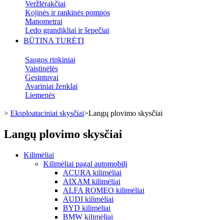
Veržlėrakčiai
Kojinės ir rankinės pompos
Manometrai
Ledo grandikliai ir šepečiai
BŪTINA TURĖTI
Saugos rinkiniai
Vaistinėlės
Gesintuvai
Avariniai ženklai
Liemenės
>
Eksploataciniai skysčiai
>
Langų plovimo skysčiai
Langų plovimo skysčiai
Kilimėliai
Kilimėliai pagal automobilį
ACURA kilimėliai
AIXAM kilimėliai
ALFA ROMEO kilimėliai
AUDI kilimėliai
BYD kilimėliai
BMW kilimėliai