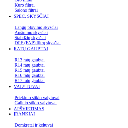
Kuro filtrai
Salono filtrai
SPEC. SKYSČIAI
Langų plovimo skysčiai
Aušinimo skysčiai
Stabdžių skysčiai
DPF (FAP) filtrų skysčiai
RATŲ GAUBTAI
R13 ratų gaubtai
R14 ratų gaubtai
R15 ratų gaubtai
R16 ratų gaubtai
R17 ratų gaubtai
VALYTUVAI
Priekinio stiklo valytuvai
Galinio stiklo valytuvai
APŠVIETIMAS
ĮRANKIAI
Domkratai ir keltuvai