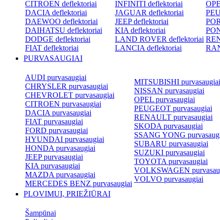
CITROEN deflektoriai
INFINITI deflektoriai
OPEL
DACIA deflektoriai
JAGUAR deflektoriai
PEU
DAEWOO deflektoriai
JEEP deflektoriai
POR
DAIHATSU deflektoriai
KIA deflektoriai
PON
DODGE deflektoriai
LAND ROVER deflektoriai
REN
FIAT deflektoriai
LANCIA deflektoriai
RAN
PURVASAUGIAI
AUDI purvasaugiai
MITSUBISHI purvasaugia
CHRYSLER purvasaugiai
NISSAN purvasaugiai
CHEVROLET purvasaugiai
OPEL purvasaugiai
CITROEN purvasaugiai
PEUGEOT purvasaugiai
DACIA purvasaugiai
RENAULT purvasaugiai
FIAT purvasaugiai
SKODA purvasaugiai
FORD purvasaugiai
SSANG YONG purvasaugi
HYUNDAI purvasaugiai
SUBARU purvasaugiai
HONDA purvasaugiai
SUZUKI purvasaugiai
JEEP purvasaugiai
TOYOTA purvasaugiai
KIA purvasaugiai
VOLKSWAGEN purvasaug
MAZDA purvasaugiai
VOLVO purvasaugiai
MERCEDES BENZ purvasaugiai
PLOVIMUI, PRIEŽIŪRAI
Šampūnai