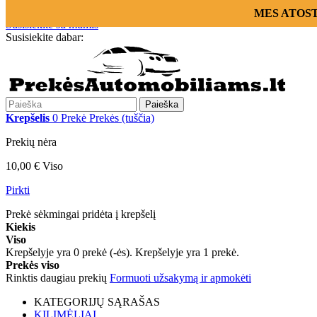
Prisijungti
MES ATOSTOG
Susisiekite su mumis
Susisiekite dabar:
+370 655 12221
Paieška
Krepšelis
0
Prekė
Prekės
(tuščia)
Prekių nėra
10,00 €
Viso
Pirkti
Prekė sėkmingai pridėta į krepšelį
Kiekis
Viso
Krepšelyje yra
0
prekė (-ės).
Krepšelyje yra 1 prekė.
Prekės viso
Rinktis daugiau prekių
Formuoti užsakymą ir apmokėti
KATEGORIJŲ SĄRAŠAS
KILIMĖLIAI