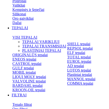
Poliroliai
Valikliai
Kempinės ir šepečiai
Silikonai
Oro gaivikliai
Dažai
TEPALAI
VISI TEPALAI
TEPALAI VARIKLIUI
SHELL tepalai
TEPALAI TRANSMISIJAI
REPSOL tepalai
PLASTINIAI TEPALAI
ELF tepalai
ORIGINALŪS tepalai
TOTAL tepalai
ENEOS tepalai
EUROL tepalai
CASTROL tepalai
AD tepalai
GULF tepalai
LOTOS tepalai
MOBIL tepalai
Plastiniai tepalai
LIQUI MOLY tepalai
MANNOL tepalai
VALVOLINE tepalai
COMMA tepalai
BARDAHL tepalai
KROON-OIL tepalai
FILTRAI
Tepalo filtrai
Oro filtrai