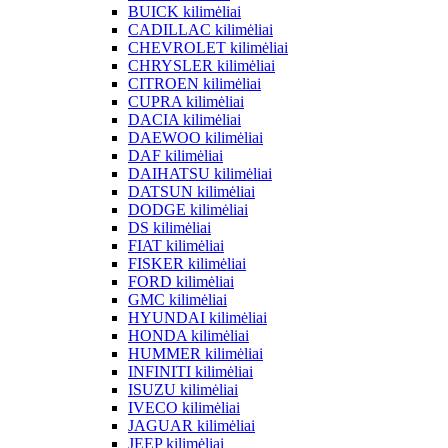
BUICK kilimėliai
CADILLAC kilimėliai
CHEVROLET kilimėliai
CHRYSLER kilimėliai
CITROEN kilimėliai
CUPRA kilimėliai
DACIA kilimėliai
DAEWOO kilimėliai
DAF kilimėliai
DAIHATSU kilimėliai
DATSUN kilimėliai
DODGE kilimėliai
DS kilimėliai
FIAT kilimėliai
FISKER kilimėliai
FORD kilimėliai
GMC kilimėliai
HYUNDAI kilimėliai
HONDA kilimėliai
HUMMER kilimėliai
INFINITI kilimėliai
ISUZU kilimėliai
IVECO kilimėliai
JAGUAR kilimėliai
JEEP kilimėliai