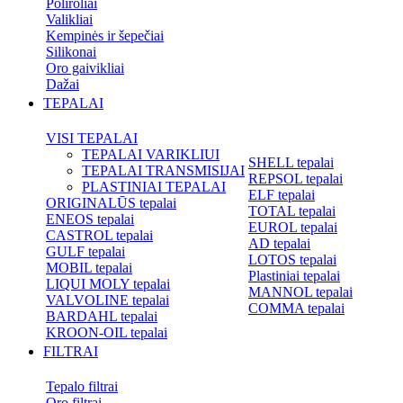
Poliroliai
Valikliai
Kempinės ir šepečiai
Silikonai
Oro gaivikliai
Dažai
TEPALAI
VISI TEPALAI
TEPALAI VARIKLIUI
SHELL tepalai
TEPALAI TRANSMISIJAI
REPSOL tepalai
PLASTINIAI TEPALAI
ELF tepalai
ORIGINALŪS tepalai
TOTAL tepalai
ENEOS tepalai
EUROL tepalai
CASTROL tepalai
AD tepalai
GULF tepalai
LOTOS tepalai
MOBIL tepalai
Plastiniai tepalai
LIQUI MOLY tepalai
MANNOL tepalai
VALVOLINE tepalai
COMMA tepalai
BARDAHL tepalai
KROON-OIL tepalai
FILTRAI
Tepalo filtrai
Oro filtrai