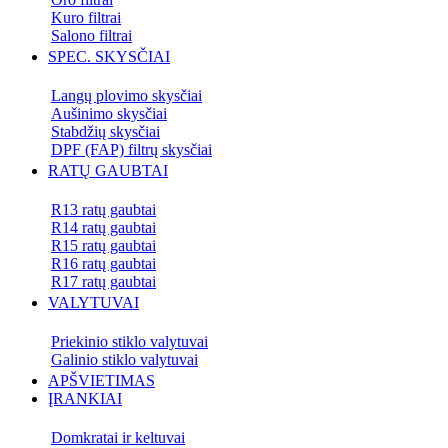
Kuro filtrai
Salono filtrai
SPEC. SKYSČIAI
Langų plovimo skysčiai
Aušinimo skysčiai
Stabdžių skysčiai
DPF (FAP) filtrų skysčiai
RATŲ GAUBTAI
R13 ratų gaubtai
R14 ratų gaubtai
R15 ratų gaubtai
R16 ratų gaubtai
R17 ratų gaubtai
VALYTUVAI
Priekinio stiklo valytuvai
Galinio stiklo valytuvai
APŠVIETIMAS
ĮRANKIAI
Domkratai ir keltuvai