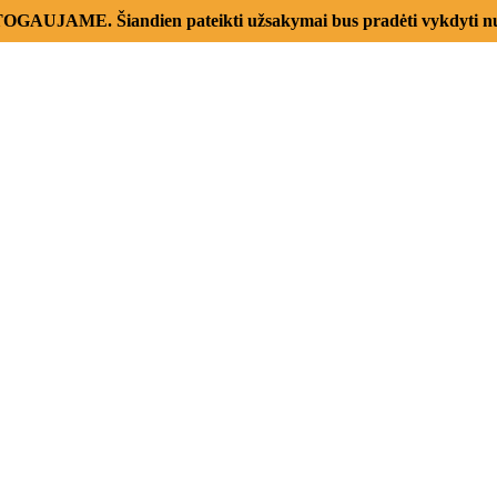
AUJAME. Šiandien pateikti užsakymai bus pradėti vykdyti nu