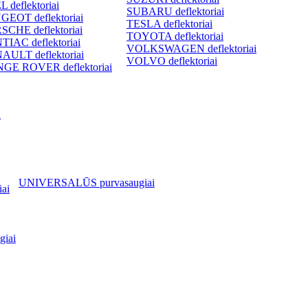
 deflektoriai
SUBARU deflektoriai
GEOT deflektoriai
TESLA deflektoriai
SCHE deflektoriai
TOYOTA deflektoriai
TIAC deflektoriai
VOLKSWAGEN deflektoriai
AULT deflektoriai
VOLVO deflektoriai
GE ROVER deflektoriai
i
UNIVERSALŪS purvasaugiai
ai
iai