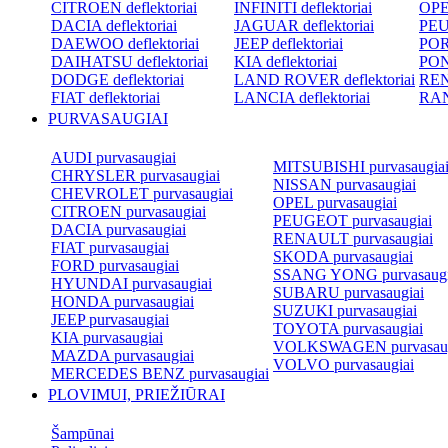
CITROEN deflektoriai
INFINITI deflektoriai
OPEL
DACIA deflektoriai
JAGUAR deflektoriai
PEU
DAEWOO deflektoriai
JEEP deflektoriai
POR
DAIHATSU deflektoriai
KIA deflektoriai
PON
DODGE deflektoriai
LAND ROVER deflektoriai
REN
FIAT deflektoriai
LANCIA deflektoriai
RAN
PURVASAUGIAI
AUDI purvasaugiai
MITSUBISHI purvasaugia
CHRYSLER purvasaugiai
NISSAN purvasaugiai
CHEVROLET purvasaugiai
OPEL purvasaugiai
CITROEN purvasaugiai
PEUGEOT purvasaugiai
DACIA purvasaugiai
RENAULT purvasaugiai
FIAT purvasaugiai
SKODA purvasaugiai
FORD purvasaugiai
SSANG YONG purvasaugi
HYUNDAI purvasaugiai
SUBARU purvasaugiai
HONDA purvasaugiai
SUZUKI purvasaugiai
JEEP purvasaugiai
TOYOTA purvasaugiai
KIA purvasaugiai
VOLKSWAGEN purvasaug
MAZDA purvasaugiai
VOLVO purvasaugiai
MERCEDES BENZ purvasaugiai
PLOVIMUI, PRIEŽIŪRAI
Šampūnai