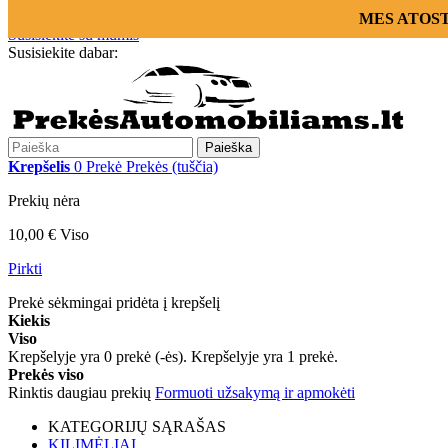
Prisijungti
MES ATOSTOG
Susisiekite su mumis
Susisiekite dabar:
+370 655 12221
Paieška
Krepšelis
0
Prekė
Prekės
(tuščia)
Prekių nėra
10,00 €
Viso
Pirkti
Prekė sėkmingai pridėta į krepšelį
Kiekis
Viso
Krepšelyje yra
0
prekė (-ės).
Krepšelyje yra 1 prekė.
Prekės viso
Rinktis daugiau prekių
Formuoti užsakymą ir apmokėti
KATEGORIJŲ SĄRAŠAS
KILIMĖLIAI