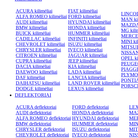
ACURA kilimėliai
FIAT kilimėliai
LINCOLN
ALFA ROMEO kilimėliai
FORD kilimėliai
MAN kil
AUDI kilimėliai
HYUNDAI kilimėliai
MAZDA k
BMW kilimėliai
HONDA kilimėliai
MG kilim
BUICK kilimėliai
HUMMER kilimėliai
MERCED
CADILLAC kilimėliai
INFINITI kilimėliai
MINI kil
CHEVROLET kilimėliai
ISUZU kilimėliai
MITSUBI
CHRYSLER kilimėliai
IVECO kilimėliai
NISSAN 
CITROEN kilimėliai
JAGUAR kilimėliai
OPEL kil
CUPRA kilimėliai
JEEP kilimėliai
PEUGEOT
DACIA kilimėliai
KIA kilimėliai
PIAGGIO
DAEWOO kilimėliai
LADA kilimėliai
PLYMOU
DAF kilimėliai
LANCIA kilimėliai
PONTIAC
DAIHATSU kilimėliai
LAND ROVER kilimėliai
PORSCHE
DODGE kilimėliai
LEXUS kilimėliai
DEFLEKTORIAI
ACURA deflektoriai
FORD deflektoriai
LEXU
AUDI deflektoriai
HONDA deflektoriai
MAZ
ALFA ROMEO deflektoriai
HYUNDAI deflektoriai
MER
BMW deflektoriai
HUMMER deflektoriai
MINI
CHRYSLER deflektoriai
ISUZU deflektoriai
MIT
CHEVROLET deflektoriai
IVECO deflektoriai
NISS