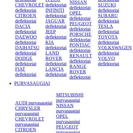
NISSAN
CHEVROLET
deflektoriai
SUZUKI
deflektoriai
deflektoriai
INFINITI
deflektoriai
OPEL
CITROEN
deflektoriai
SUBARU
deflektoriai
deflektoriai
JAGUAR
deflektoriai
PEUGEOT
DACIA
deflektoriai
TESLA
deflektoriai
deflektoriai
JEEP
deflektoriai
PORSCHE
DAEWOO
deflektoriai
TOYOTA
deflektoriai
deflektoriai
KIA
deflektoriai
PONTIAC
DAIHATSU
deflektoriai
VOLKSWAGEN
deflektoriai
deflektoriai
LAND
deflektoriai
RENAULT
DODGE
ROVER
VOLVO
deflektoriai
deflektoriai
deflektoriai
deflektoriai
RANGE
FIAT
LANCIA
ROVER
deflektoriai
deflektoriai
deflektoriai
PURVASAUGIAI
MITSUBISHI
purvasaugiai
AUDI purvasaugiai
NISSAN
CHRYSLER
purvasaugiai
purvasaugiai
OPEL
CHEVROLET
purvasaugiai
purvasaugiai
PEUGEOT
CITROEN
purvasaugiai