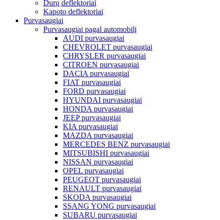
Durų deflektoriai
Kapoto deflektoriai
Purvasaugiai
Purvasaugiai pagal automobilį
AUDI purvasaugiai
CHEVROLET purvasaugiai
CHRYSLER purvasaugiai
CITROEN purvasaugiai
DACIA purvasaugiai
FIAT purvasaugiai
FORD purvasaugiai
HYUNDAI purvasaugiai
HONDA purvasaugiai
JEEP purvasaugiai
KIA purvasaugiai
MAZDA purvasaugiai
MERCEDES BENZ purvasaugiai
MITSUBISHI purvasaugiai
NISSAN purvasaugiai
OPEL purvasaugiai
PEUGEOT purvasaugiai
RENAULT purvasaugiai
SKODA purvasaugiai
SSANG YONG purvasaugiai
SUBARU purvasaugiai