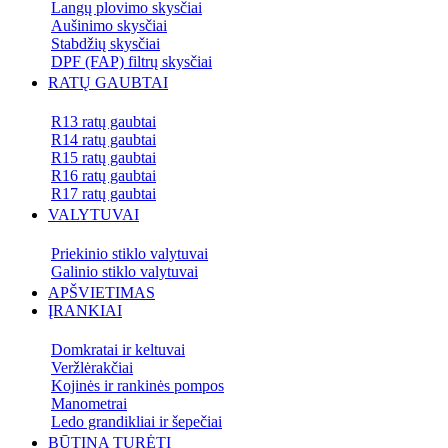
Langų plovimo skysčiai
Aušinimo skysčiai
Stabdžių skysčiai
DPF (FAP) filtrų skysčiai
RATŲ GAUBTAI
R13 ratų gaubtai
R14 ratų gaubtai
R15 ratų gaubtai
R16 ratų gaubtai
R17 ratų gaubtai
VALYTUVAI
Priekinio stiklo valytuvai
Galinio stiklo valytuvai
APŠVIETIMAS
ĮRANKIAI
Domkratai ir keltuvai
Veržlėrakčiai
Kojinės ir rankinės pompos
Manometrai
Ledo grandikliai ir šepečiai
BŪTINA TURĖTI