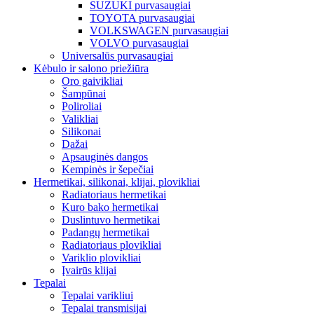
SUZUKI purvasaugiai
TOYOTA purvasaugiai
VOLKSWAGEN purvasaugiai
VOLVO purvasaugiai
Universalūs purvasaugiai
Kėbulo ir salono priežiūra
Oro gaivikliai
Šampūnai
Poliroliai
Valikliai
Silikonai
Dažai
Apsauginės dangos
Kempinės ir šepečiai
Hermetikai, silikonai, klijai, plovikliai
Radiatoriaus hermetikai
Kuro bako hermetikai
Duslintuvo hermetikai
Padangų hermetikai
Radiatoriaus plovikliai
Variklio plovikliai
Įvairūs klijai
Tepalai
Tepalai varikliui
Tepalai transmisijai