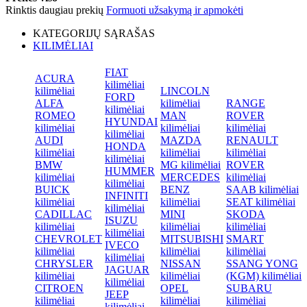
Rinktis daugiau prekių
Formuoti užsakymą ir apmokėti
KATEGORIJŲ SĄRAŠAS
KILIMĖLIAI
FIAT
ACURA
kilimėliai
kilimėliai
LINCOLN
FORD
ALFA
kilimėliai
RANGE
kilimėliai
ROMEO
MAN
ROVER
HYUNDAI
kilimėliai
kilimėliai
kilimėliai
kilimėliai
AUDI
MAZDA
RENAULT
HONDA
kilimėliai
kilimėliai
kilimėliai
kilimėliai
BMW
MG kilimėliai
ROVER
HUMMER
kilimėliai
MERCEDES
kilimėliai
kilimėliai
BUICK
BENZ
SAAB kilimėliai
INFINITI
kilimėliai
kilimėliai
SEAT kilimėliai
kilimėliai
CADILLAC
MINI
SKODA
ISUZU
kilimėliai
kilimėliai
kilimėliai
kilimėliai
CHEVROLET
MITSUBISHI
SMART
IVECO
kilimėliai
kilimėliai
kilimėliai
kilimėliai
CHRYSLER
NISSAN
SSANG YONG
JAGUAR
kilimėliai
kilimėliai
(KGM) kilimėliai
kilimėliai
CITROEN
OPEL
SUBARU
JEEP
kilimėliai
kilimėliai
kilimėliai
kilimėliai