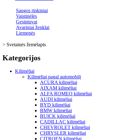
Saugos rinkiniai
Vaistinėlės
Gesintuvai
Avariniai ženklai
Liemenės
>
Svetainės žemėlapis
Kategorijos
Kilimėliai
Kilimėliai pagal automobilį
ACURA kilimėliai
AIXAM kilimėliai
ALFA ROMEO kilimėliai
AUDI kilimėliai
BYD kilimėliai
BMW kilimėliai
BUICK kilimėliai
CADILLAC kilimėliai
CHEVROLET kilimėliai
CHRYSLER kilimėliai
CITROEN kilimėliai