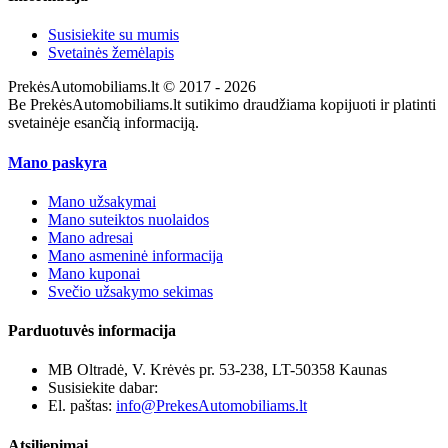
Susisiekite su mumis
Svetainės žemėlapis
PrekėsAutomobiliams.lt © 2017 - 2026
Be PrekėsAutomobiliams.lt sutikimo draudžiama kopijuoti ir platinti
svetainėje esančią informaciją.
Mano paskyra
Mano užsakymai
Mano suteiktos nuolaidos
Mano adresai
Mano asmeninė informacija
Mano kuponai
Svečio užsakymo sekimas
Parduotuvės informacija
MB Oltradė, V. Krėvės pr. 53-238, LT-50358 Kaunas
Susisiekite dabar:
+370 655 12221
El. paštas:
info@PrekesAutomobiliams.lt
Atsiliepimai