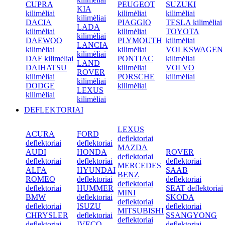
CUPRA
PEUGEOT
SUZUKI
KIA
kilimėliai
kilimėliai
kilimėliai
kilimėliai
DACIA
PIAGGIO
TESLA kilimėliai
LADA
kilimėliai
kilimėliai
TOYOTA
kilimėliai
DAEWOO
PLYMOUTH
kilimėliai
LANCIA
kilimėliai
kilimėliai
VOLKSWAGEN
kilimėliai
DAF kilimėliai
PONTIAC
kilimėliai
LAND
DAIHATSU
kilimėliai
VOLVO
ROVER
kilimėliai
PORSCHE
kilimėliai
kilimėliai
DODGE
kilimėliai
LEXUS
kilimėliai
kilimėliai
DEFLEKTORIAI
LEXUS
ACURA
FORD
deflektoriai
deflektoriai
deflektoriai
MAZDA
AUDI
HONDA
ROVER
deflektoriai
deflektoriai
deflektoriai
deflektoriai
MERCEDES
ALFA
HYUNDAI
SAAB
BENZ
ROMEO
deflektoriai
deflektoriai
deflektoriai
deflektoriai
HUMMER
SEAT deflektoriai
MINI
BMW
deflektoriai
SKODA
deflektoriai
deflektoriai
ISUZU
deflektoriai
MITSUBISHI
CHRYSLER
deflektoriai
SSANGYONG
deflektoriai
deflektoriai
IVECO
deflektoriai