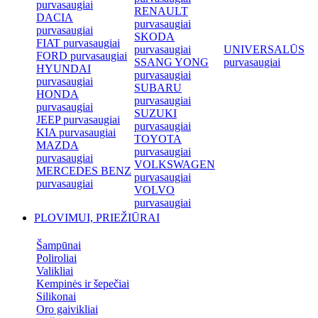
purvasaugiai
RENAULT
DACIA
purvasaugiai
purvasaugiai
SKODA
FIAT purvasaugiai
purvasaugiai
UNIVERSALŪS
FORD purvasaugiai
SSANG YONG
purvasaugiai
HYUNDAI
purvasaugiai
purvasaugiai
SUBARU
HONDA
purvasaugiai
purvasaugiai
SUZUKI
JEEP purvasaugiai
purvasaugiai
KIA purvasaugiai
TOYOTA
MAZDA
purvasaugiai
purvasaugiai
VOLKSWAGEN
MERCEDES BENZ
purvasaugiai
purvasaugiai
VOLVO
purvasaugiai
PLOVIMUI, PRIEŽIŪRAI
Šampūnai
Poliroliai
Valikliai
Kempinės ir šepečiai
Silikonai
Oro gaivikliai