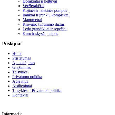
Domkratai ir keltuvai
Veržlėrakčiai
Kojinės ir rankinės pompos
Įrankiai ir įrankių komplektai
Manometrai
Krovinio tvirtinimo diržai
Ledo grandikliai ir šepečiai
Kuro ir skysčių talpos
Puslapiai
Home
Pristatymas
Apmokėjimas
Grąžinimas
Taisyklės
Privatumo politika
Apie mus
Atsiliepimai
Taisyklės ir Privatumo politika
Kontaktai
Informacija