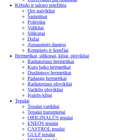
Kėbulo ir salono priežiūra
Oro gaivikliai
Šampūnai
Poliroliai
Valikliai
Silikonai
Dažai
Apsauginės dangos
Kempinės ir šepečiai
Hermetikai, silikonai, klijai, plovikliai
Radiatoriaus hermetikai
Kuro bako hermetikai
Duslintuvo hermetikai
Padangų hermetikai
Radiatoriaus plovikliai
Variklio plovikliai
Įvairūs klijai
Tepalai
Tepalai varikliui
Tepalai transmisijai
ORIGINALŪS tepalai
ENEOS tepalai
CASTROL tepalai
GULF tepalai