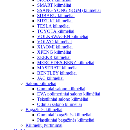
SMART kilimėliai
SSANG YONG (KGM) kilimėliai
SUBARU kilimėliai
SUZUKI kilimėliai
TESLA kilimėliai
TOYOTA kilimėliai
VOLKSWAGEN kilimėliai
VOLVO kilimėliai
XIAOMI kilimėliai
XPENG kilimėliai
ZEEKR kilimėliai
MERCEDES-BENZ kilimėliai
MASERATI kilimėliai
BENTLEY kilimėliai
JAC kilimėliai
Salono kilimėliai
Guminiai salono kilimėliai
EVA polimeriniai salono kilimėliai
Tekstiliniai salono kilimėliai
Odiniai salono kilimėliai
Bagažinės kilimėliai
Guminiai bagažinės kilimėliai
Plastikiniai bagažinės kilimėliai
Kilimėlių tvirtinimai