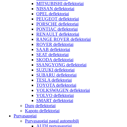
MITSUBISHI deflektoriai
NISSAN deflektoriai
OPEL deflektoriai
PEUGEOT deflektoriai
PORSCHE deflektoriai
PONTIAC deflektoriai
RENAULT deflektoriai
RANGE ROVER deflektoriai
ROVER deflektoriai
SAAB deflektoriai
SEAT deflektoriai
SKODA deflektoriai
SSANGYONG deflektoriai
SUZUKI deflektoriai
SUBARU deflektoriai
TESLA deflektoriai
TOYOTA deflektoriai
VOLKSWAGEN deflektoriai
VOLVO deflektoriai
SMART deflektoriai
Durų deflektoriai
Kapoto deflektoriai
Purvasaugiai
Purvasaugiai pagal automobilį
AUDI purvasaugiai