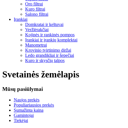
Oro filtrai
Kuro filtrai
Salono filtrai
Įrankiai
Domkratai ir keltuvai
Veržlėrakčiai
Kojinės ir rankinės pompos
Įrankiai ir įrankių komplektai
Manometrai
Krovinio tvirtinimo diržai
Ledo grandikliai ir šepečiai
Kuro ir skysčių talpos
Svetainės žemėlapis
Mūsų pasiūlymai
Naujos prekės
Populiariausios prekės
Sumažinta kaina
Gamintojai
Tiekėjai