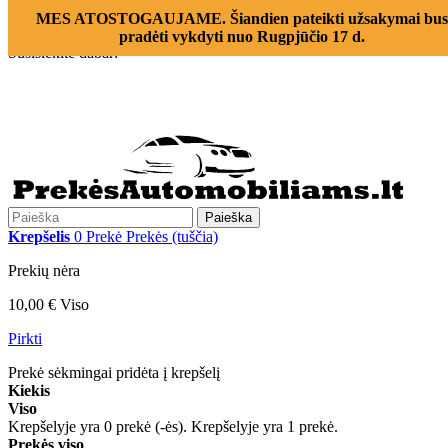
Prisijungti
MES ATOSTOGAUJAME. Šiandien pateikti užsakymai bus
Susisiekite su mumis
pradėti vykdyti nuo Rugpjūčio 17 d.
Susisiekite dabar:
+370 655 12221
Paieška
Krepšelis
0
Prekė
Prekės
(tuščia)
Prekių nėra
10,00 €
Viso
Pirkti
Prekė sėkmingai pridėta į krepšelį
Kiekis
Viso
Krepšelyje yra
0
prekė (-ės).
Krepšelyje yra 1 prekė.
Prekės viso