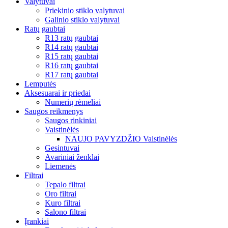
Valytuvai
Priekinio stiklo valytuvai
Galinio stiklo valytuvai
Ratų gaubtai
R13 ratų gaubtai
R14 ratų gaubtai
R15 ratų gaubtai
R16 ratų gaubtai
R17 ratų gaubtai
Lemputės
Aksesuarai ir priedai
Numerių rėmeliai
Saugos reikmenys
Saugos rinkiniai
Vaistinėlės
NAUJO PAVYZDŽIO Vaistinėlės
Gesintuvai
Avariniai ženklai
Liemenės
Filtrai
Tepalo filtrai
Oro filtrai
Kuro filtrai
Salono filtrai
Įrankiai