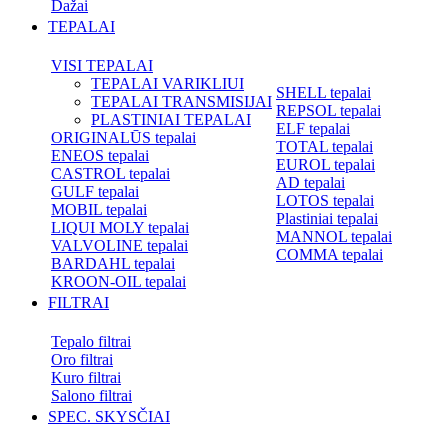
Dažai
TEPALAI
VISI TEPALAI
TEPALAI VARIKLIUI
SHELL tepalai
TEPALAI TRANSMISIJAI
REPSOL tepalai
PLASTINIAI TEPALAI
ELF tepalai
ORIGINALŪS tepalai
TOTAL tepalai
ENEOS tepalai
EUROL tepalai
CASTROL tepalai
AD tepalai
GULF tepalai
LOTOS tepalai
MOBIL tepalai
Plastiniai tepalai
LIQUI MOLY tepalai
MANNOL tepalai
VALVOLINE tepalai
COMMA tepalai
BARDAHL tepalai
KROON-OIL tepalai
FILTRAI
Tepalo filtrai
Oro filtrai
Kuro filtrai
Salono filtrai
SPEC. SKYSČIAI