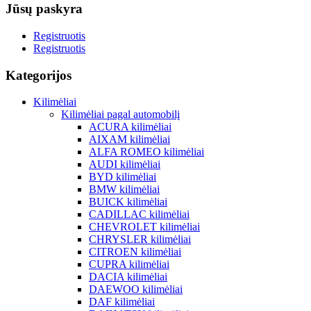
Jūsų paskyra
Registruotis
Registruotis
Kategorijos
Kilimėliai
Kilimėliai pagal automobilį
ACURA kilimėliai
AIXAM kilimėliai
ALFA ROMEO kilimėliai
AUDI kilimėliai
BYD kilimėliai
BMW kilimėliai
BUICK kilimėliai
CADILLAC kilimėliai
CHEVROLET kilimėliai
CHRYSLER kilimėliai
CITROEN kilimėliai
CUPRA kilimėliai
DACIA kilimėliai
DAEWOO kilimėliai
DAF kilimėliai