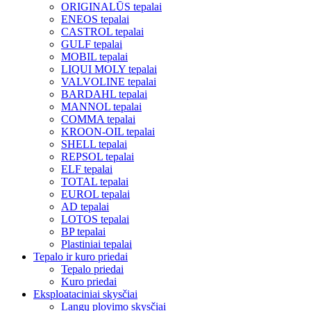
ORIGINALŪS tepalai
ENEOS tepalai
CASTROL tepalai
GULF tepalai
MOBIL tepalai
LIQUI MOLY tepalai
VALVOLINE tepalai
BARDAHL tepalai
MANNOL tepalai
COMMA tepalai
KROON-OIL tepalai
SHELL tepalai
REPSOL tepalai
ELF tepalai
TOTAL tepalai
EUROL tepalai
AD tepalai
LOTOS tepalai
BP tepalai
Plastiniai tepalai
Tepalo ir kuro priedai
Tepalo priedai
Kuro priedai
Eksploataciniai skysčiai
Langų plovimo skysčiai