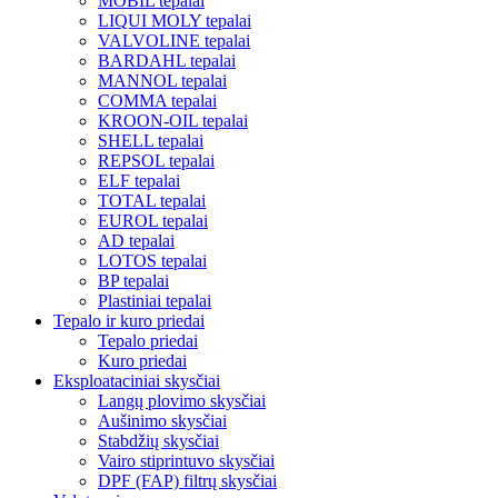
MOBIL tepalai
LIQUI MOLY tepalai
VALVOLINE tepalai
BARDAHL tepalai
MANNOL tepalai
COMMA tepalai
KROON-OIL tepalai
SHELL tepalai
REPSOL tepalai
ELF tepalai
TOTAL tepalai
EUROL tepalai
AD tepalai
LOTOS tepalai
BP tepalai
Plastiniai tepalai
Tepalo ir kuro priedai
Tepalo priedai
Kuro priedai
Eksploataciniai skysčiai
Langų plovimo skysčiai
Aušinimo skysčiai
Stabdžių skysčiai
Vairo stiprintuvo skysčiai
DPF (FAP) filtrų skysčiai