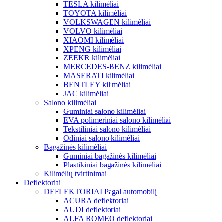
TESLA kilimėliai
TOYOTA kilimėliai
VOLKSWAGEN kilimėliai
VOLVO kilimėliai
XIAOMI kilimėliai
XPENG kilimėliai
ZEEKR kilimėliai
MERCEDES-BENZ kilimėliai
MASERATI kilimėliai
BENTLEY kilimėliai
JAC kilimėliai
Salono kilimėliai
Guminiai salono kilimėliai
EVA polimeriniai salono kilimėliai
Tekstiliniai salono kilimėliai
Odiniai salono kilimėliai
Bagažinės kilimėliai
Guminiai bagažinės kilimėliai
Plastikiniai bagažinės kilimėliai
Kilimėlių tvirtinimai
Deflektoriai
DEFLEKTORIAI Pagal automobilį
ACURA deflektoriai
AUDI deflektoriai
ALFA ROMEO deflektoriai