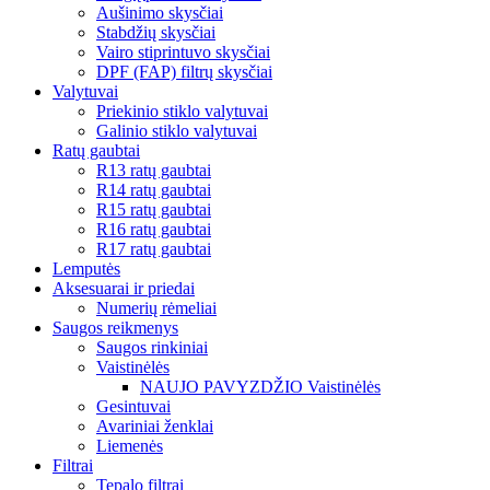
Aušinimo skysčiai
Stabdžių skysčiai
Vairo stiprintuvo skysčiai
DPF (FAP) filtrų skysčiai
Valytuvai
Priekinio stiklo valytuvai
Galinio stiklo valytuvai
Ratų gaubtai
R13 ratų gaubtai
R14 ratų gaubtai
R15 ratų gaubtai
R16 ratų gaubtai
R17 ratų gaubtai
Lemputės
Aksesuarai ir priedai
Numerių rėmeliai
Saugos reikmenys
Saugos rinkiniai
Vaistinėlės
NAUJO PAVYZDŽIO Vaistinėlės
Gesintuvai
Avariniai ženklai
Liemenės
Filtrai
Tepalo filtrai