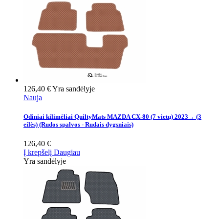
126,40 €
Yra sandėlyje
Nauja
Odiniai kilimėliai QuiltyMats MAZDA CX-80 (7 vietų) 2023→ (3
eilės) (Rudos spalvos - Rudais dygsniais)
126,40 €
Į krepšelį
Daugiau
Yra sandėlyje