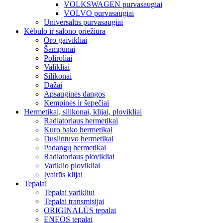
VOLKSWAGEN purvasaugiai
VOLVO purvasaugiai
Universalūs purvasaugiai
Kėbulo ir salono priežiūra
Oro gaivikliai
Šampūnai
Poliroliai
Valikliai
Silikonai
Dažai
Apsauginės dangos
Kempinės ir šepečiai
Hermetikai, silikonai, klijai, plovikliai
Radiatoriaus hermetikai
Kuro bako hermetikai
Duslintuvo hermetikai
Padangų hermetikai
Radiatoriaus plovikliai
Variklio plovikliai
Įvairūs klijai
Tepalai
Tepalai varikliui
Tepalai transmisijai
ORIGINALŪS tepalai
ENEOS tepalai