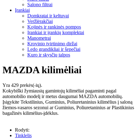
Salono filtrai
Įrankiai
Domkratai ir keltuvai
Veržlėrakčiai
Kojinės ir rankinės pompos
Įrankiai ir įrankių komplektai
Manometrai
Krovinio tvirtinimo diržai
Ledo grandikliai ir šepečiai
Kuro ir skysčių talpos
MAZDA kilimėliai
Yra 429 prekės(-ių).
Kokybiški žymiausių gamintojų kilimėliai pagaminti pagal
automobilio modelį ir metus daugumai MAZDA automobilių.
Įsigykite Tekstilinius, Guminius, Poliuretaninius kilimėlius į saloną
žiemos-vasaros sezonui ar Guminius, Poliuretaninius ar Plastikinius
bagažinės kilimėlius-įdėklus.
Rodyti:
Tinklelis