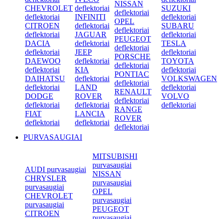
NISSAN
CHEVROLET
deflektoriai
SUZUKI
deflektoriai
deflektoriai
INFINITI
deflektoriai
OPEL
CITROEN
deflektoriai
SUBARU
deflektoriai
deflektoriai
JAGUAR
deflektoriai
PEUGEOT
DACIA
deflektoriai
TESLA
deflektoriai
deflektoriai
JEEP
deflektoriai
PORSCHE
DAEWOO
deflektoriai
TOYOTA
deflektoriai
deflektoriai
KIA
deflektoriai
PONTIAC
DAIHATSU
deflektoriai
VOLKSWAGEN
deflektoriai
deflektoriai
LAND
deflektoriai
RENAULT
DODGE
ROVER
VOLVO
deflektoriai
deflektoriai
deflektoriai
deflektoriai
RANGE
FIAT
LANCIA
ROVER
deflektoriai
deflektoriai
deflektoriai
PURVASAUGIAI
MITSUBISHI
purvasaugiai
AUDI purvasaugiai
NISSAN
CHRYSLER
purvasaugiai
purvasaugiai
OPEL
CHEVROLET
purvasaugiai
purvasaugiai
PEUGEOT
CITROEN
purvasaugiai