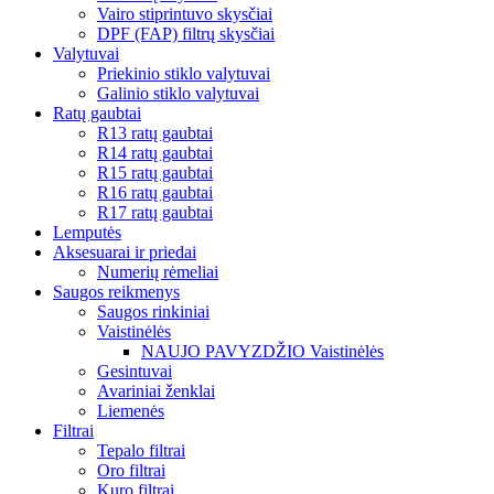
Vairo stiprintuvo skysčiai
DPF (FAP) filtrų skysčiai
Valytuvai
Priekinio stiklo valytuvai
Galinio stiklo valytuvai
Ratų gaubtai
R13 ratų gaubtai
R14 ratų gaubtai
R15 ratų gaubtai
R16 ratų gaubtai
R17 ratų gaubtai
Lemputės
Aksesuarai ir priedai
Numerių rėmeliai
Saugos reikmenys
Saugos rinkiniai
Vaistinėlės
NAUJO PAVYZDŽIO Vaistinėlės
Gesintuvai
Avariniai ženklai
Liemenės
Filtrai
Tepalo filtrai
Oro filtrai
Kuro filtrai