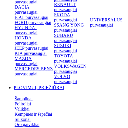
purvasaugiai
RENAULT
DACIA
purvasaugiai
purvasaugiai
SKODA
FIAT purvasaugiai
purvasaugiai
UNIVERSALŪS
FORD purvasaugiai
SSANG YONG
purvasaugiai
HYUNDAI
purvasaugiai
purvasaugiai
SUBARU
HONDA
purvasaugiai
purvasaugiai
SUZUKI
JEEP purvasaugiai
purvasaugiai
KIA purvasaugiai
TOYOTA
MAZDA
purvasaugiai
purvasaugiai
VOLKSWAGEN
MERCEDES BENZ
purvasaugiai
purvasaugiai
VOLVO
purvasaugiai
PLOVIMUI, PRIEŽIŪRAI
Šampūnai
Poliroliai
Valikliai
Kempinės ir šepečiai
Silikonai
Oro gaivikliai