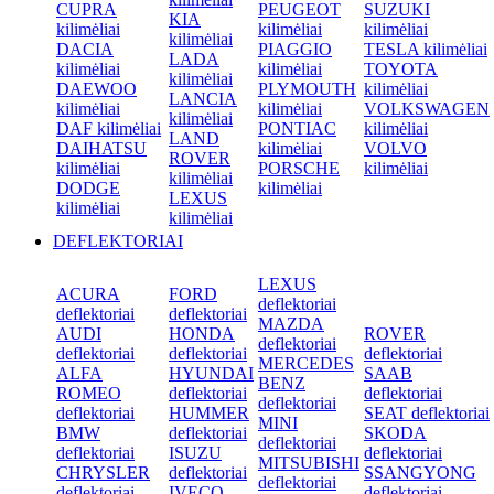
CUPRA
PEUGEOT
SUZUKI
KIA
kilimėliai
kilimėliai
kilimėliai
kilimėliai
DACIA
PIAGGIO
TESLA kilimėliai
LADA
kilimėliai
kilimėliai
TOYOTA
kilimėliai
DAEWOO
PLYMOUTH
kilimėliai
LANCIA
kilimėliai
kilimėliai
VOLKSWAGEN
kilimėliai
DAF kilimėliai
PONTIAC
kilimėliai
LAND
DAIHATSU
kilimėliai
VOLVO
ROVER
kilimėliai
PORSCHE
kilimėliai
kilimėliai
DODGE
kilimėliai
LEXUS
kilimėliai
kilimėliai
DEFLEKTORIAI
LEXUS
ACURA
FORD
deflektoriai
deflektoriai
deflektoriai
MAZDA
AUDI
HONDA
ROVER
deflektoriai
deflektoriai
deflektoriai
deflektoriai
MERCEDES
ALFA
HYUNDAI
SAAB
BENZ
ROMEO
deflektoriai
deflektoriai
deflektoriai
deflektoriai
HUMMER
SEAT deflektoriai
MINI
BMW
deflektoriai
SKODA
deflektoriai
deflektoriai
ISUZU
deflektoriai
MITSUBISHI
CHRYSLER
deflektoriai
SSANGYONG
deflektoriai
deflektoriai
IVECO
deflektoriai