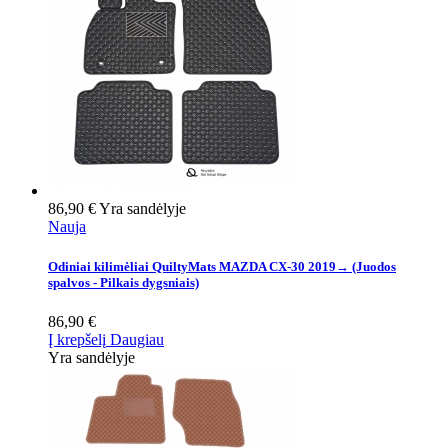
86,90 €
Yra sandėlyje
Nauja
Odiniai kilimėliai QuiltyMats MAZDA CX-30 2019→ (Juodos
spalvos - Pilkais dygsniais)
86,90 €
Į krepšelį
Daugiau
Yra sandėlyje