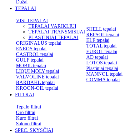
Dažai
TEPALAI
VISI TEPALAI
TEPALAI VARIKLIUI
SHELL tepalai
TEPALAI TRANSMISIJAI
REPSOL tepalai
PLASTINIAI TEPALAI
ELF tepalai
ORIGINALŪS tepalai
TOTAL tepalai
ENEOS tepalai
EUROL tepalai
CASTROL tepalai
AD tepalai
GULF tepalai
LOTOS tepalai
MOBIL tepalai
Plastiniai tepalai
LIQUI MOLY tepalai
MANNOL tepalai
VALVOLINE tepalai
COMMA tepalai
BARDAHL tepalai
KROON-OIL tepalai
FILTRAI
Tepalo filtrai
Oro filtrai
Kuro filtrai
Salono filtrai
SPEC. SKYSČIAI