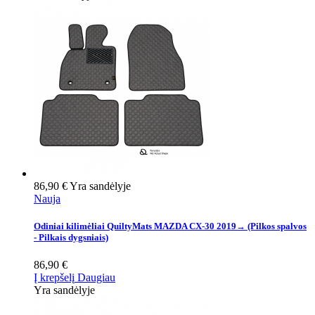
86,90 €
Yra sandėlyje
Nauja
Odiniai kilimėliai QuiltyMats MAZDA CX-30 2019→ (Pilkos spalvos
- Pilkais dygsniais)
86,90 €
Į krepšelį
Daugiau
Yra sandėlyje