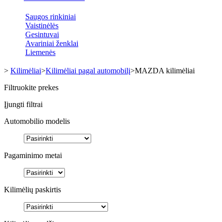
Saugos rinkiniai
Vaistinėlės
Gesintuvai
Avariniai ženklai
Liemenės
>
Kilimėliai
>
Kilimėliai pagal automobilį
>
MAZDA kilimėliai
Filtruokite prekes
Įjungti filtrai
Automobilio modelis
Pagaminimo metai
Kilimėlių paskirtis