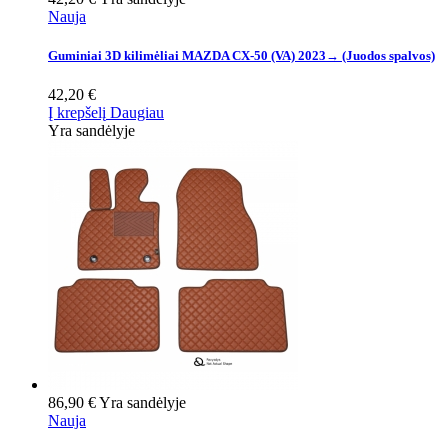
Nauja
Guminiai 3D kilimėliai MAZDA CX-50 (VA) 2023→ (Juodos spalvos)
42,20 €
Į krepšelį
Daugiau
Yra sandėlyje
86,90 €
Yra sandėlyje
Nauja