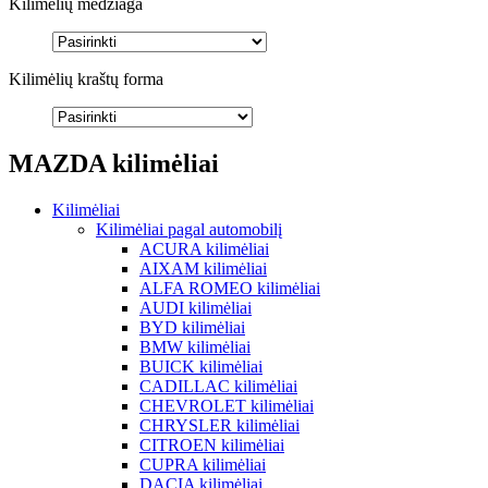
Kilimėlių medžiaga
Kilimėlių kraštų forma
MAZDA kilimėliai
Kilimėliai
Kilimėliai pagal automobilį
ACURA kilimėliai
AIXAM kilimėliai
ALFA ROMEO kilimėliai
AUDI kilimėliai
BYD kilimėliai
BMW kilimėliai
BUICK kilimėliai
CADILLAC kilimėliai
CHEVROLET kilimėliai
CHRYSLER kilimėliai
CITROEN kilimėliai
CUPRA kilimėliai
DACIA kilimėliai