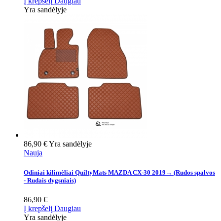
Į krepšelį
Daugiau
Yra sandėlyje
86,90 €
Yra sandėlyje
Nauja
Odiniai kilimėliai QuiltyMats MAZDA CX-30 2019→ (Rudos spalvos
- Rudais dygsniais)
86,90 €
Į krepšelį
Daugiau
Yra sandėlyje