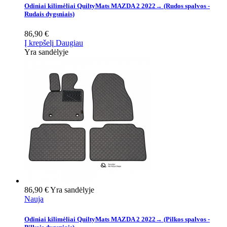
Odiniai kilimėliai QuiltyMats MAZDA 2 2022→ (Rudos spalvos -
Rudais dygsniais)
86,90 €
Į krepšelį
Daugiau
Yra sandėlyje
86,90 €
Yra sandėlyje
Nauja
Odiniai kilimėliai QuiltyMats MAZDA 2 2022→ (Pilkos spalvos -