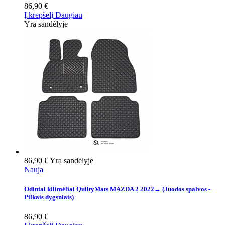
86,90 €
Į krepšelį
Daugiau
Yra sandėlyje
86,90 €
Yra sandėlyje
Nauja
Odiniai kilimėliai QuiltyMats MAZDA 2 2022→ (Juodos spalvos -
Pilkais dygsniais)
86,90 €