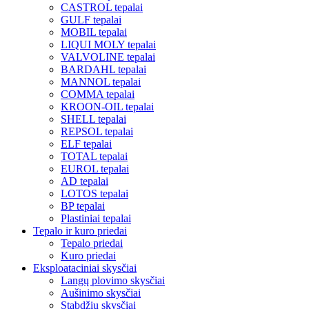
CASTROL tepalai
GULF tepalai
MOBIL tepalai
LIQUI MOLY tepalai
VALVOLINE tepalai
BARDAHL tepalai
MANNOL tepalai
COMMA tepalai
KROON-OIL tepalai
SHELL tepalai
REPSOL tepalai
ELF tepalai
TOTAL tepalai
EUROL tepalai
AD tepalai
LOTOS tepalai
BP tepalai
Plastiniai tepalai
Tepalo ir kuro priedai
Tepalo priedai
Kuro priedai
Eksploataciniai skysčiai
Langų plovimo skysčiai
Aušinimo skysčiai
Stabdžių skysčiai