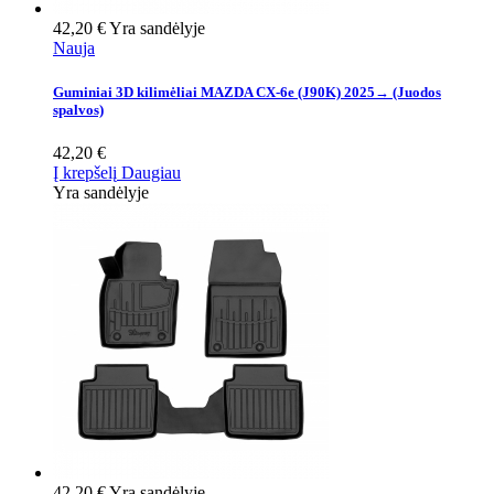
42,20 €
Yra sandėlyje
Nauja
Guminiai 3D kilimėliai MAZDA CX-6e (J90K) 2025→ (Juodos
spalvos)
42,20 €
Į krepšelį
Daugiau
Yra sandėlyje
42,20 €
Yra sandėlyje