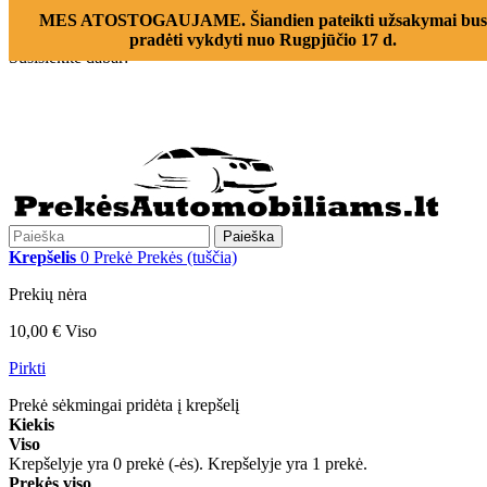
Prisijungti
MES ATOSTOGAUJAME. Šiandien pateikti užsakymai bus
Susisiekite su mumis
pradėti vykdyti nuo Rugpjūčio 17 d.
Susisiekite dabar:
+370 655 12221
Paieška
Krepšelis
0
Prekė
Prekės
(tuščia)
Prekių nėra
10,00 €
Viso
Pirkti
Prekė sėkmingai pridėta į krepšelį
Kiekis
Viso
Krepšelyje yra
0
prekė (-ės).
Krepšelyje yra 1 prekė.
Prekės viso