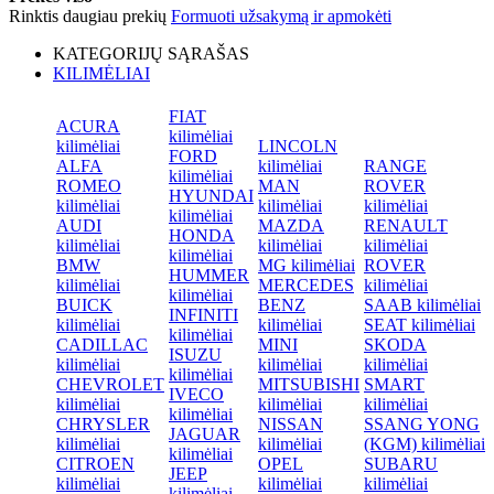
Rinktis daugiau prekių
Formuoti užsakymą ir apmokėti
KATEGORIJŲ SĄRAŠAS
KILIMĖLIAI
FIAT
ACURA
kilimėliai
kilimėliai
LINCOLN
FORD
ALFA
kilimėliai
RANGE
kilimėliai
ROMEO
MAN
ROVER
HYUNDAI
kilimėliai
kilimėliai
kilimėliai
kilimėliai
AUDI
MAZDA
RENAULT
HONDA
kilimėliai
kilimėliai
kilimėliai
kilimėliai
BMW
MG kilimėliai
ROVER
HUMMER
kilimėliai
MERCEDES
kilimėliai
kilimėliai
BUICK
BENZ
SAAB kilimėliai
INFINITI
kilimėliai
kilimėliai
SEAT kilimėliai
kilimėliai
CADILLAC
MINI
SKODA
ISUZU
kilimėliai
kilimėliai
kilimėliai
kilimėliai
CHEVROLET
MITSUBISHI
SMART
IVECO
kilimėliai
kilimėliai
kilimėliai
kilimėliai
CHRYSLER
NISSAN
SSANG YONG
JAGUAR
kilimėliai
kilimėliai
(KGM) kilimėliai
kilimėliai
CITROEN
OPEL
SUBARU
JEEP
kilimėliai
kilimėliai
kilimėliai
kilimėliai