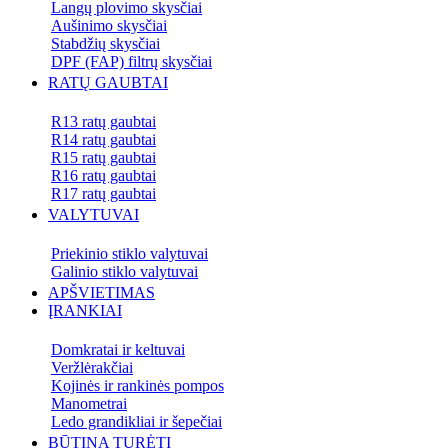
Langų plovimo skysčiai
Aušinimo skysčiai
Stabdžių skysčiai
DPF (FAP) filtrų skysčiai
RATŲ GAUBTAI
R13 ratų gaubtai
R14 ratų gaubtai
R15 ratų gaubtai
R16 ratų gaubtai
R17 ratų gaubtai
VALYTUVAI
Priekinio stiklo valytuvai
Galinio stiklo valytuvai
APŠVIETIMAS
ĮRANKIAI
Domkratai ir keltuvai
Veržlėrakčiai
Kojinės ir rankinės pompos
Manometrai
Ledo grandikliai ir šepečiai
BŪTINA TURĖTI