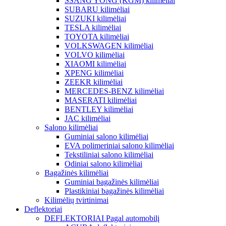
SSANG YONG (KGM) kilimėliai
SUBARU kilimėliai
SUZUKI kilimėliai
TESLA kilimėliai
TOYOTA kilimėliai
VOLKSWAGEN kilimėliai
VOLVO kilimėliai
XIAOMI kilimėliai
XPENG kilimėliai
ZEEKR kilimėliai
MERCEDES-BENZ kilimėliai
MASERATI kilimėliai
BENTLEY kilimėliai
JAC kilimėliai
Salono kilimėliai
Guminiai salono kilimėliai
EVA polimeriniai salono kilimėliai
Tekstiliniai salono kilimėliai
Odiniai salono kilimėliai
Bagažinės kilimėliai
Guminiai bagažinės kilimėliai
Plastikiniai bagažinės kilimėliai
Kilimėlių tvirtinimai
Deflektoriai
DEFLEKTORIAI Pagal automobilį