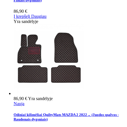
Pilkais dygsniais)
86,90 €
Į krepšelį
Daugiau
Yra sandėlyje
86,90 €
Yra sandėlyje
Nauja
Odiniai kilimėliai QuiltyMats MAZDA 2 2022→ (Juodos spalvos -
Raudonais dygsniais)