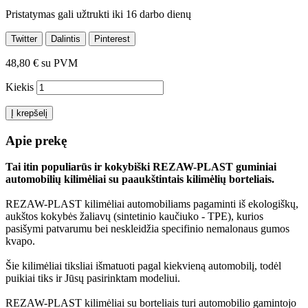
Pristatymas gali užtrukti iki 16 darbo dienų
Twitter
Dalintis
Pinterest
48,80 €
su PVM
Kiekis
Į krepšelį
Apie prekę
Tai itin populiarūs ir kokybiški REZAW-PLAST guminiai
automobilių kilimėliai su paaukštintais kilimėlių borteliais.
REZAW-PLAST kilimėliai automobiliams pagaminti iš ekologiškų,
aukštos kokybės žaliavų (sintetinio kaučiuko - TPE), kurios
pasišymi patvarumu bei neskleidžia specifinio nemalonaus gumos
kvapo.
Šie kilimėliai tiksliai išmatuoti pagal kiekvieną automobilį, todėl
puikiai tiks ir Jūsų pasirinktam modeliui.
REZAW-PLAST kilimėliai su borteliais turi automobilio gamintojo