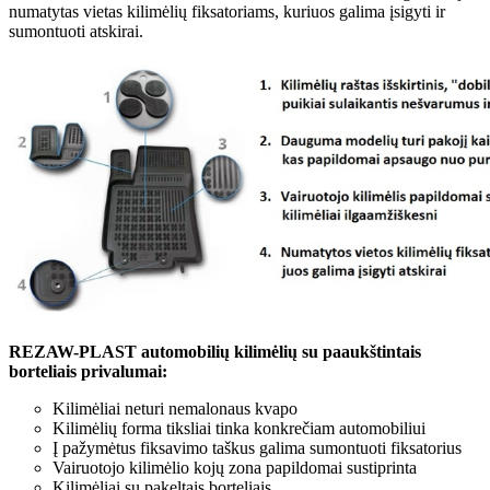
numatytas vietas kilimėlių fiksatoriams, kuriuos galima įsigyti ir
sumontuoti atskirai.
REZAW-PLAST automobilių kilimėlių su paaukštintais
borteliais privalumai:
Kilimėliai neturi nemalonaus kvapo
Kilimėlių forma tiksliai tinka konkrečiam automobiliui
Į pažymėtus fiksavimo taškus galima sumontuoti fiksatorius
Vairuotojo kilimėlio kojų zona papildomai sustiprinta
Kilimėliai su pakeltais borteliais