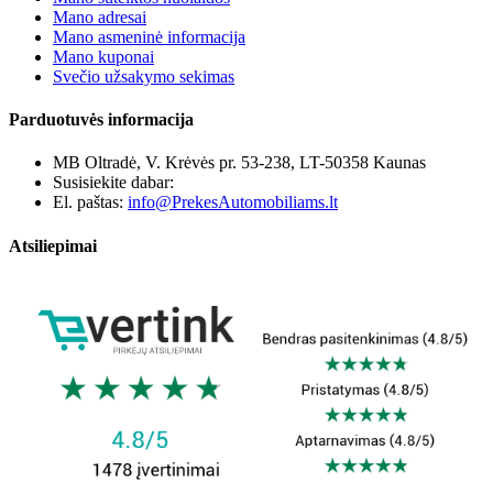
Mano adresai
Mano asmeninė informacija
Mano kuponai
Svečio užsakymo sekimas
Parduotuvės informacija
MB Oltradė, V. Krėvės pr. 53-238, LT-50358 Kaunas
Susisiekite dabar:
+370 655 12221
El. paštas:
info@PrekesAutomobiliams.lt
Atsiliepimai