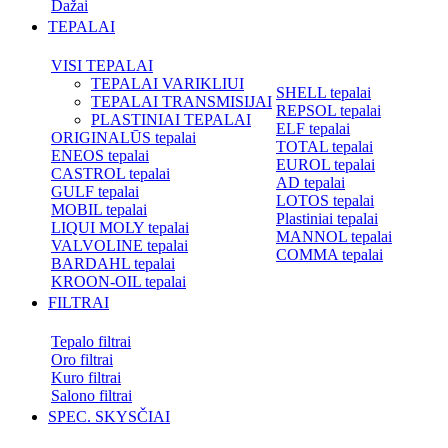
Dažai
TEPALAI
VISI TEPALAI
TEPALAI VARIKLIUI
SHELL tepalai
TEPALAI TRANSMISIJAI
REPSOL tepalai
PLASTINIAI TEPALAI
ELF tepalai
ORIGINALŪS tepalai
TOTAL tepalai
ENEOS tepalai
EUROL tepalai
CASTROL tepalai
AD tepalai
GULF tepalai
LOTOS tepalai
MOBIL tepalai
Plastiniai tepalai
LIQUI MOLY tepalai
MANNOL tepalai
VALVOLINE tepalai
COMMA tepalai
BARDAHL tepalai
KROON-OIL tepalai
FILTRAI
Tepalo filtrai
Oro filtrai
Kuro filtrai
Salono filtrai
SPEC. SKYSČIAI