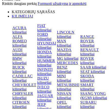
Rinktis daugiau prekių
Formuoti užsakymą ir apmokėti
KATEGORIJŲ SĄRAŠAS
KILIMĖLIAI
FIAT
ACURA
kilimėliai
kilimėliai
LINCOLN
FORD
ALFA
kilimėliai
RANGE
kilimėliai
ROMEO
MAN
ROVER
HYUNDAI
kilimėliai
kilimėliai
kilimėliai
kilimėliai
AUDI
MAZDA
RENAULT
HONDA
kilimėliai
kilimėliai
kilimėliai
kilimėliai
BMW
MG kilimėliai
ROVER
HUMMER
kilimėliai
MERCEDES
kilimėliai
kilimėliai
BUICK
BENZ
SAAB kilimėliai
INFINITI
kilimėliai
kilimėliai
SEAT kilimėliai
kilimėliai
CADILLAC
MINI
SKODA
ISUZU
kilimėliai
kilimėliai
kilimėliai
kilimėliai
CHEVROLET
MITSUBISHI
SMART
IVECO
kilimėliai
kilimėliai
kilimėliai
kilimėliai
CHRYSLER
NISSAN
SSANG YONG
JAGUAR
kilimėliai
kilimėliai
(KGM) kilimėliai
kilimėliai
CITROEN
OPEL
SUBARU
JEEP
kilimėliai
kilimėliai
kilimėliai
kilimėliai