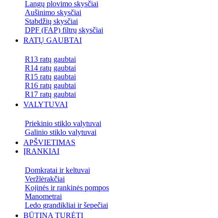
Langų plovimo skysčiai
Aušinimo skysčiai
Stabdžių skysčiai
DPF (FAP) filtrų skysčiai
RATŲ GAUBTAI
R13 ratų gaubtai
R14 ratų gaubtai
R15 ratų gaubtai
R16 ratų gaubtai
R17 ratų gaubtai
VALYTUVAI
Priekinio stiklo valytuvai
Galinio stiklo valytuvai
APŠVIETIMAS
ĮRANKIAI
Domkratai ir keltuvai
Veržlėrakčiai
Kojinės ir rankinės pompos
Manometrai
Ledo grandikliai ir šepečiai
BŪTINA TURĖTI