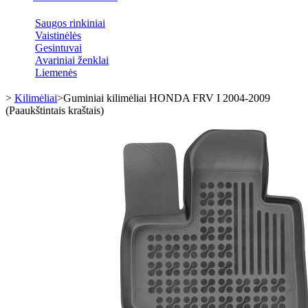
Saugos rinkiniai
Vaistinėlės
Gesintuvai
Avariniai ženklai
Liemenės
>
Kilimėliai
>
Guminiai kilimėliai HONDA FRV I 2004-2009
(Paaukštintais kraštais)