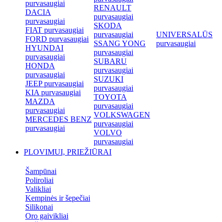
purvasaugiai
RENAULT
DACIA
purvasaugiai
purvasaugiai
SKODA
FIAT purvasaugiai
purvasaugiai
UNIVERSALŪS
FORD purvasaugiai
SSANG YONG
purvasaugiai
HYUNDAI
purvasaugiai
purvasaugiai
SUBARU
HONDA
purvasaugiai
purvasaugiai
SUZUKI
JEEP purvasaugiai
purvasaugiai
KIA purvasaugiai
TOYOTA
MAZDA
purvasaugiai
purvasaugiai
VOLKSWAGEN
MERCEDES BENZ
purvasaugiai
purvasaugiai
VOLVO
purvasaugiai
PLOVIMUI, PRIEŽIŪRAI
Šampūnai
Poliroliai
Valikliai
Kempinės ir šepečiai
Silikonai
Oro gaivikliai