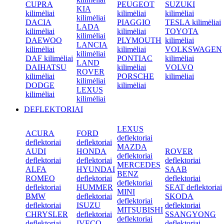
CUPRA
PEUGEOT
SUZUKI
KIA
kilimėliai
kilimėliai
kilimėliai
kilimėliai
DACIA
PIAGGIO
TESLA kilimėliai
LADA
kilimėliai
kilimėliai
TOYOTA
kilimėliai
DAEWOO
PLYMOUTH
kilimėliai
LANCIA
kilimėliai
kilimėliai
VOLKSWAGEN
kilimėliai
DAF kilimėliai
PONTIAC
kilimėliai
LAND
DAIHATSU
kilimėliai
VOLVO
ROVER
kilimėliai
PORSCHE
kilimėliai
kilimėliai
DODGE
kilimėliai
LEXUS
kilimėliai
kilimėliai
DEFLEKTORIAI
LEXUS
ACURA
FORD
deflektoriai
deflektoriai
deflektoriai
MAZDA
AUDI
HONDA
ROVER
deflektoriai
deflektoriai
deflektoriai
deflektoriai
MERCEDES
ALFA
HYUNDAI
SAAB
BENZ
ROMEO
deflektoriai
deflektoriai
deflektoriai
deflektoriai
HUMMER
SEAT deflektoriai
MINI
BMW
deflektoriai
SKODA
deflektoriai
deflektoriai
ISUZU
deflektoriai
MITSUBISHI
CHRYSLER
deflektoriai
SSANGYONG
deflektoriai
deflektoriai
IVECO
deflektoriai