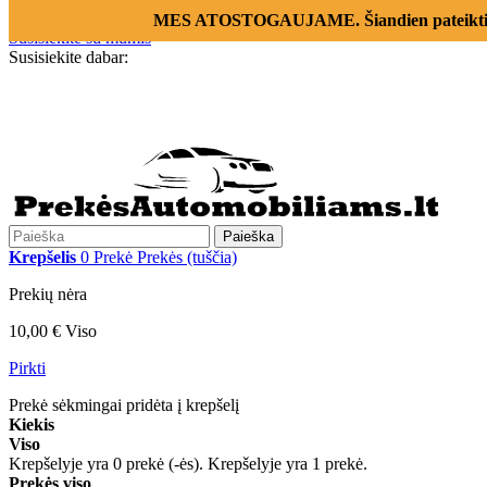
Prisijungti
MES ATOSTOGAUJAME. Šiandien pateikti už
Susisiekite su mumis
Susisiekite dabar:
+370 655 12221
Paieška
Krepšelis
0
Prekė
Prekės
(tuščia)
Prekių nėra
10,00 €
Viso
Pirkti
Prekė sėkmingai pridėta į krepšelį
Kiekis
Viso
Krepšelyje yra
0
prekė (-ės).
Krepšelyje yra 1 prekė.
Prekės viso