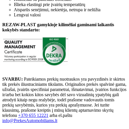
Išlieka elastingi prie įvairių temperatūrų
Atsparūs senėjimui, nekietėja, netrupa ir nelūžta
Lengvai valosi
REZAW-PLAST gamykloje kilimėliai gaminami laikantis
kokybės standarto:
SVARBU:
Pateikiamos prekių nuotraukos yra pavyzdinės ir skirtos
tik prekės iliustraciniams tikslams. Originalios prekės spalvinė gama,
užrašai, įvairūs specifiniai parametrai, išmatavimai, įvairios funkcijos
ir/arba bet kokios kitos savybės dėl savo vizualinių ypatybių gali
atrodyti kitaip negu realybėje, todėl prašome vadovautis tomis
prekių savybėmis, kurios yra prekių aprašymuose. Jei turite
klausimų, prašome kreiptis į mūsų klientų aptarnavimo skyrių
telefonu
+370 655 12221
arba el.paštu
info@PrekesAutomobiliams.lt