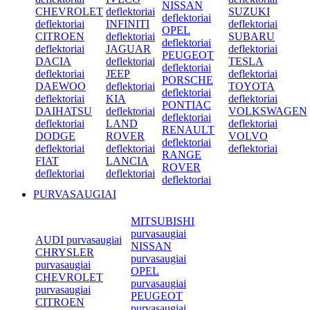
NISSAN
CHEVROLET
deflektoriai
SUZUKI
deflektoriai
deflektoriai
INFINITI
deflektoriai
OPEL
CITROEN
deflektoriai
SUBARU
deflektoriai
deflektoriai
JAGUAR
deflektoriai
PEUGEOT
DACIA
deflektoriai
TESLA
deflektoriai
deflektoriai
JEEP
deflektoriai
PORSCHE
DAEWOO
deflektoriai
TOYOTA
deflektoriai
deflektoriai
KIA
deflektoriai
PONTIAC
DAIHATSU
deflektoriai
VOLKSWAGEN
deflektoriai
deflektoriai
LAND
deflektoriai
RENAULT
DODGE
ROVER
VOLVO
deflektoriai
deflektoriai
deflektoriai
deflektoriai
RANGE
FIAT
LANCIA
ROVER
deflektoriai
deflektoriai
deflektoriai
PURVASAUGIAI
MITSUBISHI
purvasaugiai
AUDI purvasaugiai
NISSAN
CHRYSLER
purvasaugiai
purvasaugiai
OPEL
CHEVROLET
purvasaugiai
purvasaugiai
PEUGEOT
CITROEN
purvasaugiai