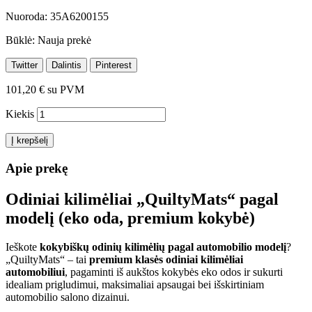
Nuoroda:
35A6200155
Būklė:
Nauja prekė
Twitter
Dalintis
Pinterest
101,20 €
su PVM
Kiekis
Į krepšelį
Apie prekę
Odiniai kilimėliai „QuiltyMats“ pagal
modelį (eko oda, premium kokybė)
Ieškote
kokybiškų odinių kilimėlių pagal automobilio modelį
?
„QuiltyMats“ – tai
premium klasės odiniai kilimėliai
automobiliui
, pagaminti iš aukštos kokybės eko odos ir sukurti
idealiam prigludimui, maksimaliai apsaugai bei išskirtiniam
automobilio salono dizainui.