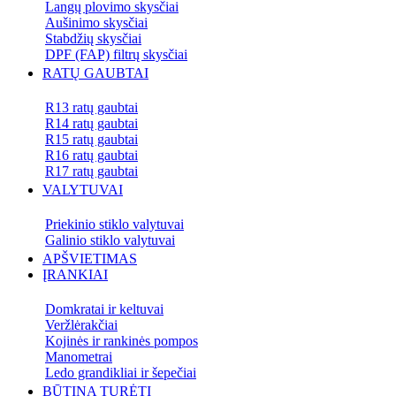
Langų plovimo skysčiai
Aušinimo skysčiai
Stabdžių skysčiai
DPF (FAP) filtrų skysčiai
RATŲ GAUBTAI
R13 ratų gaubtai
R14 ratų gaubtai
R15 ratų gaubtai
R16 ratų gaubtai
R17 ratų gaubtai
VALYTUVAI
Priekinio stiklo valytuvai
Galinio stiklo valytuvai
APŠVIETIMAS
ĮRANKIAI
Domkratai ir keltuvai
Veržlėrakčiai
Kojinės ir rankinės pompos
Manometrai
Ledo grandikliai ir šepečiai
BŪTINA TURĖTI