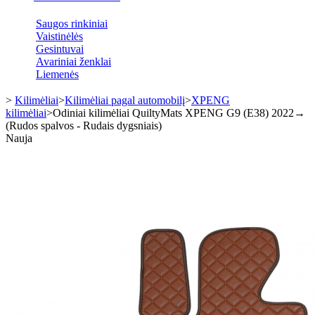
Saugos rinkiniai
Vaistinėlės
Gesintuvai
Avariniai ženklai
Liemenės
>
Kilimėliai
>
Kilimėliai pagal automobilį
>
XPENG
kilimėliai
>
Odiniai kilimėliai QuiltyMats XPENG G9 (E38) 2022→
(Rudos spalvos - Rudais dygsniais)
Nauja