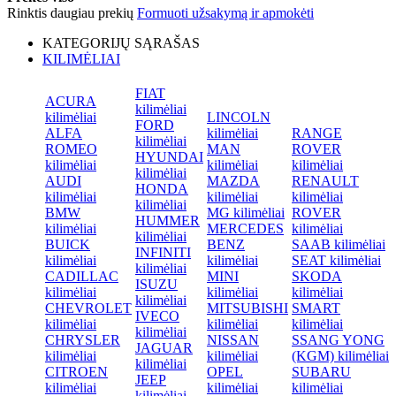
Rinktis daugiau prekių
Formuoti užsakymą ir apmokėti
KATEGORIJŲ SĄRAŠAS
KILIMĖLIAI
FIAT
ACURA
kilimėliai
kilimėliai
LINCOLN
FORD
ALFA
kilimėliai
RANGE
kilimėliai
ROMEO
MAN
ROVER
HYUNDAI
kilimėliai
kilimėliai
kilimėliai
kilimėliai
AUDI
MAZDA
RENAULT
HONDA
kilimėliai
kilimėliai
kilimėliai
kilimėliai
BMW
MG kilimėliai
ROVER
HUMMER
kilimėliai
MERCEDES
kilimėliai
kilimėliai
BUICK
BENZ
SAAB kilimėliai
INFINITI
kilimėliai
kilimėliai
SEAT kilimėliai
kilimėliai
CADILLAC
MINI
SKODA
ISUZU
kilimėliai
kilimėliai
kilimėliai
kilimėliai
CHEVROLET
MITSUBISHI
SMART
IVECO
kilimėliai
kilimėliai
kilimėliai
kilimėliai
CHRYSLER
NISSAN
SSANG YONG
JAGUAR
kilimėliai
kilimėliai
(KGM) kilimėliai
kilimėliai
CITROEN
OPEL
SUBARU
JEEP
kilimėliai
kilimėliai
kilimėliai
kilimėliai