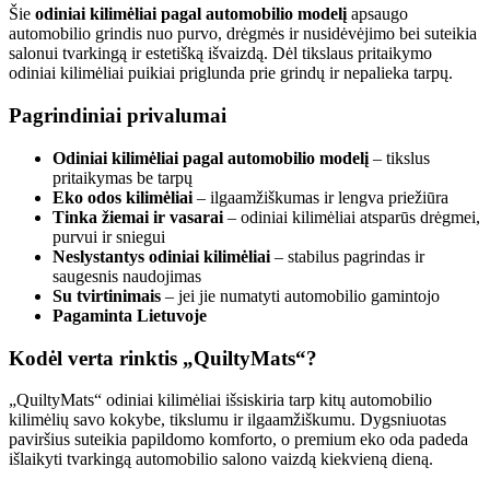
Šie
odiniai kilimėliai pagal automobilio modelį
apsaugo
automobilio grindis nuo purvo, drėgmės ir nusidėvėjimo bei suteikia
salonui tvarkingą ir estetišką išvaizdą. Dėl tikslaus pritaikymo
odiniai kilimėliai puikiai priglunda prie grindų ir nepalieka tarpų.
Pagrindiniai privalumai
Odiniai kilimėliai pagal automobilio modelį
– tikslus
pritaikymas be tarpų
Eko odos kilimėliai
– ilgaamžiškumas ir lengva priežiūra
Tinka žiemai ir vasarai
– odiniai kilimėliai atsparūs drėgmei,
purvui ir sniegui
Neslystantys odiniai kilimėliai
– stabilus pagrindas ir
saugesnis naudojimas
Su tvirtinimais
– jei jie numatyti automobilio gamintojo
Pagaminta Lietuvoje
Kodėl verta rinktis „QuiltyMats“?
„QuiltyMats“ odiniai kilimėliai išsiskiria tarp kitų automobilio
kilimėlių savo kokybe, tikslumu ir ilgaamžiškumu. Dygsniuotas
paviršius suteikia papildomo komforto, o premium eko oda padeda
išlaikyti tvarkingą automobilio salono vaizdą kiekvieną dieną.