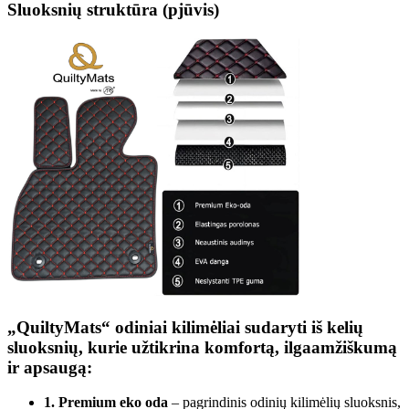
Sluoksnių struktūra (pjūvis)
„QuiltyMats“ odiniai kilimėliai sudaryti iš kelių
sluoksnių, kurie užtikrina komfortą, ilgaamžiškumą
ir apsaugą:
1. Premium eko oda
– pagrindinis odinių kilimėlių sluoksnis,