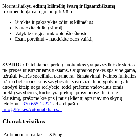
Norint išlaikyti
odinių kilimėlių švarą ir ilgaamžiškumą
,
rekomenduojama reguliari priežiūra.
Išimkite ir pakratykite odinius kilimėlius
Naudokite dulkių siurblį
Valykite drėgna mikropluošto šluoste
Esant poreikiui – naudokite odos valiklį
SVARBU:
Pateikiamos prekių nuotraukos yra pavyzdinės ir skirtos
tik prekės iliustraciniams tikslams. Originalios prekės spalvinė gama,
užrašai, įvairūs specifiniai parametrai, išmatavimai, įvairios funkcijos
ir/arba bet kokios kitos savybės dėl savo vizualinių ypatybių gali
atrodyti kitaip negu realybėje, todėl prašome vadovautis tomis
prekių savybėmis, kurios yra prekių aprašymuose. Jei turite
klausimų, prašome kreiptis į mūsų klientų aptarnavimo skyrių
telefonu
+370 655 12221
arba el.paštu
info@PrekesAutomobiliams.lt
Charakteristikos
Automobilio markė
XPeng