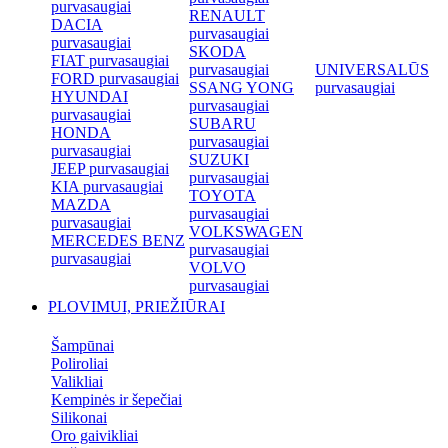
purvasaugiai
RENAULT
DACIA
purvasaugiai
purvasaugiai
SKODA
FIAT purvasaugiai
purvasaugiai
UNIVERSALŪS
FORD purvasaugiai
SSANG YONG
purvasaugiai
HYUNDAI
purvasaugiai
purvasaugiai
SUBARU
HONDA
purvasaugiai
purvasaugiai
SUZUKI
JEEP purvasaugiai
purvasaugiai
KIA purvasaugiai
TOYOTA
MAZDA
purvasaugiai
purvasaugiai
VOLKSWAGEN
MERCEDES BENZ
purvasaugiai
purvasaugiai
VOLVO
purvasaugiai
PLOVIMUI, PRIEŽIŪRAI
Šampūnai
Poliroliai
Valikliai
Kempinės ir šepečiai
Silikonai
Oro gaivikliai