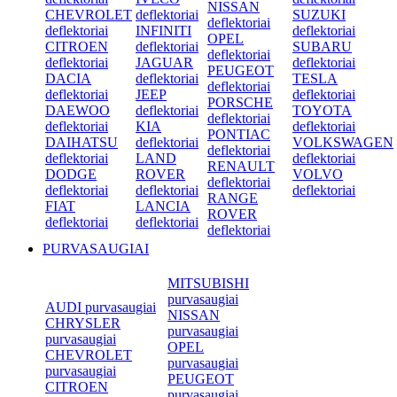
NISSAN
CHEVROLET
deflektoriai
SUZUKI
deflektoriai
deflektoriai
INFINITI
deflektoriai
OPEL
CITROEN
deflektoriai
SUBARU
deflektoriai
deflektoriai
JAGUAR
deflektoriai
PEUGEOT
DACIA
deflektoriai
TESLA
deflektoriai
deflektoriai
JEEP
deflektoriai
PORSCHE
DAEWOO
deflektoriai
TOYOTA
deflektoriai
deflektoriai
KIA
deflektoriai
PONTIAC
DAIHATSU
deflektoriai
VOLKSWAGEN
deflektoriai
deflektoriai
LAND
deflektoriai
RENAULT
DODGE
ROVER
VOLVO
deflektoriai
deflektoriai
deflektoriai
deflektoriai
RANGE
FIAT
LANCIA
ROVER
deflektoriai
deflektoriai
deflektoriai
PURVASAUGIAI
MITSUBISHI
purvasaugiai
AUDI purvasaugiai
NISSAN
CHRYSLER
purvasaugiai
purvasaugiai
OPEL
CHEVROLET
purvasaugiai
purvasaugiai
PEUGEOT
CITROEN
purvasaugiai