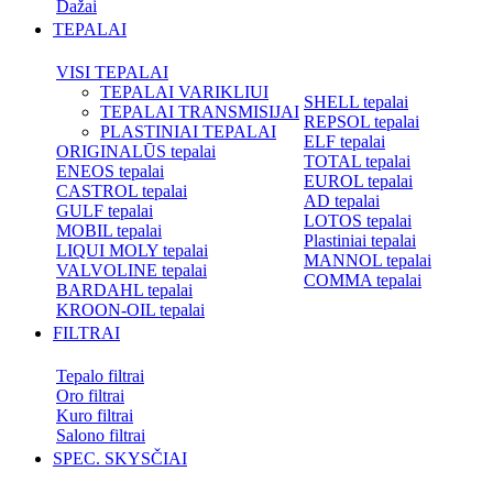
Dažai
TEPALAI
VISI TEPALAI
TEPALAI VARIKLIUI
SHELL tepalai
TEPALAI TRANSMISIJAI
REPSOL tepalai
PLASTINIAI TEPALAI
ELF tepalai
ORIGINALŪS tepalai
TOTAL tepalai
ENEOS tepalai
EUROL tepalai
CASTROL tepalai
AD tepalai
GULF tepalai
LOTOS tepalai
MOBIL tepalai
Plastiniai tepalai
LIQUI MOLY tepalai
MANNOL tepalai
VALVOLINE tepalai
COMMA tepalai
BARDAHL tepalai
KROON-OIL tepalai
FILTRAI
Tepalo filtrai
Oro filtrai
Kuro filtrai
Salono filtrai
SPEC. SKYSČIAI