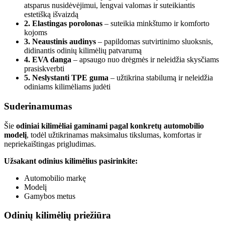
atsparus nusidėvėjimui, lengvai valomas ir suteikiantis
estetišką išvaizdą
2. Elastingas porolonas
– suteikia minkštumo ir komforto
kojoms
3. Neaustinis audinys
– papildomas sutvirtinimo sluoksnis,
didinantis odinių kilimėlių patvarumą
4. EVA danga
– apsaugo nuo drėgmės ir neleidžia skysčiams
prasiskverbti
5. Neslystanti TPE guma
– užtikrina stabilumą ir neleidžia
odiniams kilimėliams judėti
Suderinamumas
Šie
odiniai kilimėliai gaminami pagal konkretų automobilio
modelį
, todėl užtikrinamas maksimalus tikslumas, komfortas ir
nepriekaištingas prigludimas.
Užsakant odinius kilimėlius pasirinkite:
Automobilio markę
Modelį
Gamybos metus
Odinių kilimėlių priežiūra