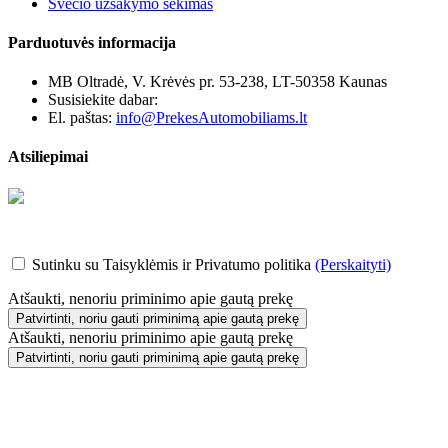
Svečio užsakymo sekimas
Parduotuvės informacija
MB Oltradė, V. Krėvės pr. 53-238, LT-50358 Kaunas
Susisiekite dabar:
+370 655 12221
El. paštas:
info@PrekesAutomobiliams.lt
Atsiliepimai
Sutinku su Taisyklėmis ir Privatumo politika
(Perskaityti)
Atšaukti, nenoriu priminimo apie gautą prekę
Patvirtinti, noriu gauti priminimą apie gautą prekę
Atšaukti, nenoriu priminimo apie gautą prekę
Patvirtinti, noriu gauti priminimą apie gautą prekę