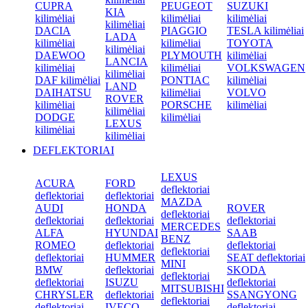
CUPRA
PEUGEOT
SUZUKI
KIA
kilimėliai
kilimėliai
kilimėliai
kilimėliai
DACIA
PIAGGIO
TESLA kilimėliai
LADA
kilimėliai
kilimėliai
TOYOTA
kilimėliai
DAEWOO
PLYMOUTH
kilimėliai
LANCIA
kilimėliai
kilimėliai
VOLKSWAGEN
kilimėliai
DAF kilimėliai
PONTIAC
kilimėliai
LAND
DAIHATSU
kilimėliai
VOLVO
ROVER
kilimėliai
PORSCHE
kilimėliai
kilimėliai
DODGE
kilimėliai
LEXUS
kilimėliai
kilimėliai
DEFLEKTORIAI
LEXUS
ACURA
FORD
deflektoriai
deflektoriai
deflektoriai
MAZDA
AUDI
HONDA
ROVER
deflektoriai
deflektoriai
deflektoriai
deflektoriai
MERCEDES
ALFA
HYUNDAI
SAAB
BENZ
ROMEO
deflektoriai
deflektoriai
deflektoriai
deflektoriai
HUMMER
SEAT deflektoriai
MINI
BMW
deflektoriai
SKODA
deflektoriai
deflektoriai
ISUZU
deflektoriai
MITSUBISHI
CHRYSLER
deflektoriai
SSANGYONG
deflektoriai
deflektoriai
IVECO
deflektoriai