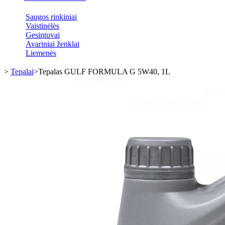
Saugos rinkiniai
Vaistinėlės
Gesintuvai
Avariniai ženklai
Liemenės
>
Tepalai
>
Tepalas GULF FORMULA G 5W40, 1L