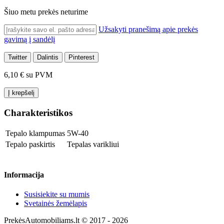
Šiuo metu prekės neturime
Užsakyti pranešimą apie prekės
gavimą į sandėlį
Twitter
Dalintis
Pinterest
6,10 €
su PVM
Į krepšelį
Charakteristikos
Tepalo klampumas
5W-40
Tepalo paskirtis
Tepalas varikliui
Informacija
Susisiekite su mumis
Svetainės žemėlapis
PrekėsAutomobiliams.lt © 2017 - 2026