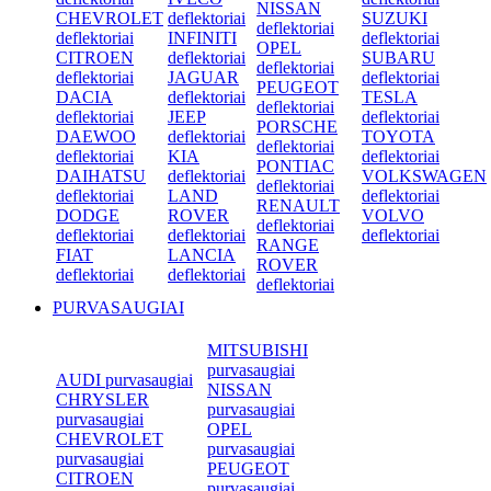
NISSAN
CHEVROLET
deflektoriai
SUZUKI
deflektoriai
deflektoriai
INFINITI
deflektoriai
OPEL
CITROEN
deflektoriai
SUBARU
deflektoriai
deflektoriai
JAGUAR
deflektoriai
PEUGEOT
DACIA
deflektoriai
TESLA
deflektoriai
deflektoriai
JEEP
deflektoriai
PORSCHE
DAEWOO
deflektoriai
TOYOTA
deflektoriai
deflektoriai
KIA
deflektoriai
PONTIAC
DAIHATSU
deflektoriai
VOLKSWAGEN
deflektoriai
deflektoriai
LAND
deflektoriai
RENAULT
DODGE
ROVER
VOLVO
deflektoriai
deflektoriai
deflektoriai
deflektoriai
RANGE
FIAT
LANCIA
ROVER
deflektoriai
deflektoriai
deflektoriai
PURVASAUGIAI
MITSUBISHI
purvasaugiai
AUDI purvasaugiai
NISSAN
CHRYSLER
purvasaugiai
purvasaugiai
OPEL
CHEVROLET
purvasaugiai
purvasaugiai
PEUGEOT
CITROEN
purvasaugiai