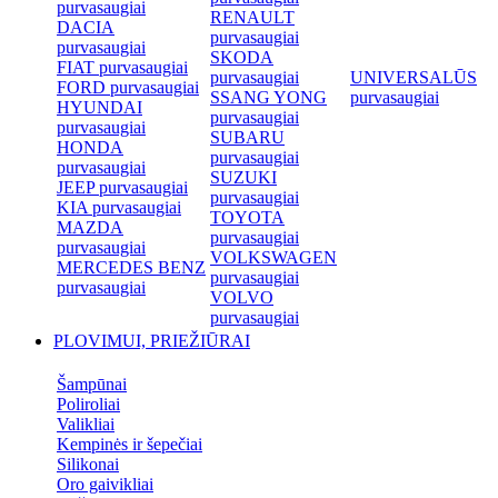
purvasaugiai
RENAULT
DACIA
purvasaugiai
purvasaugiai
SKODA
FIAT purvasaugiai
purvasaugiai
UNIVERSALŪS
FORD purvasaugiai
SSANG YONG
purvasaugiai
HYUNDAI
purvasaugiai
purvasaugiai
SUBARU
HONDA
purvasaugiai
purvasaugiai
SUZUKI
JEEP purvasaugiai
purvasaugiai
KIA purvasaugiai
TOYOTA
MAZDA
purvasaugiai
purvasaugiai
VOLKSWAGEN
MERCEDES BENZ
purvasaugiai
purvasaugiai
VOLVO
purvasaugiai
PLOVIMUI, PRIEŽIŪRAI
Šampūnai
Poliroliai
Valikliai
Kempinės ir šepečiai
Silikonai
Oro gaivikliai