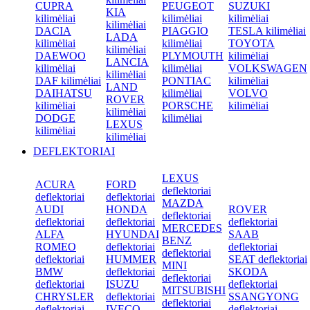
CUPRA
PEUGEOT
SUZUKI
KIA
kilimėliai
kilimėliai
kilimėliai
kilimėliai
DACIA
PIAGGIO
TESLA kilimėliai
LADA
kilimėliai
kilimėliai
TOYOTA
kilimėliai
DAEWOO
PLYMOUTH
kilimėliai
LANCIA
kilimėliai
kilimėliai
VOLKSWAGEN
kilimėliai
DAF kilimėliai
PONTIAC
kilimėliai
LAND
DAIHATSU
kilimėliai
VOLVO
ROVER
kilimėliai
PORSCHE
kilimėliai
kilimėliai
DODGE
kilimėliai
LEXUS
kilimėliai
kilimėliai
DEFLEKTORIAI
LEXUS
ACURA
FORD
deflektoriai
deflektoriai
deflektoriai
MAZDA
AUDI
HONDA
ROVER
deflektoriai
deflektoriai
deflektoriai
deflektoriai
MERCEDES
ALFA
HYUNDAI
SAAB
BENZ
ROMEO
deflektoriai
deflektoriai
deflektoriai
deflektoriai
HUMMER
SEAT deflektoriai
MINI
BMW
deflektoriai
SKODA
deflektoriai
deflektoriai
ISUZU
deflektoriai
MITSUBISHI
CHRYSLER
deflektoriai
SSANGYONG
deflektoriai
deflektoriai
IVECO
deflektoriai