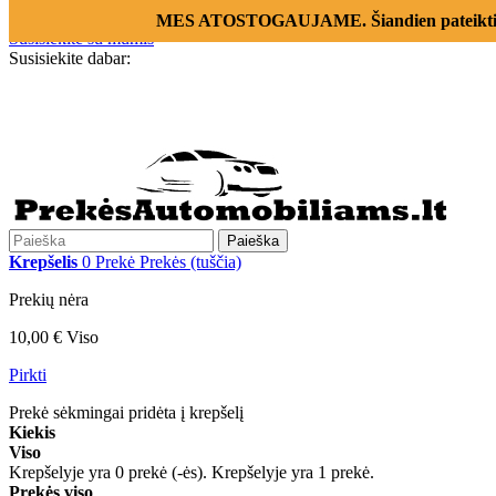
Prisijungti
MES ATOSTOGAUJAME. Šiandien pateikti už
Susisiekite su mumis
Susisiekite dabar:
+370 655 12221
Paieška
Krepšelis
0
Prekė
Prekės
(tuščia)
Prekių nėra
10,00 €
Viso
Pirkti
Prekė sėkmingai pridėta į krepšelį
Kiekis
Viso
Krepšelyje yra
0
prekė (-ės).
Krepšelyje yra 1 prekė.
Prekės viso