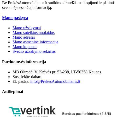
Be PrekėsAutomobiliams.lt sutikimo draudžiama kopijuoti ir platinti
svetainėje esančią informaciją.
Mano paskyra
Mano užsakymai
Mano suteiktos nuolaidos
Mano adresai
Mano asmeninė informacija
Mano kuponai
Svečio užsakymo sekimas
Parduotuvės informacija
MB Oltradė, V. Krėvės pr. 53-238, LT-50358 Kaunas
Susisiekite dabar:
+370 655 12221
El. paštas:
info@PrekesAutomobiliams.lt
Atsiliepimai