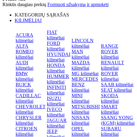
Rinktis daugiau prekių
Formuoti užsakymą ir apmokėti
KATEGORIJŲ SĄRAŠAS
KILIMĖLIAI
FIAT
ACURA
kilimėliai
kilimėliai
LINCOLN
FORD
ALFA
kilimėliai
RANGE
kilimėliai
ROMEO
MAN
ROVER
HYUNDAI
kilimėliai
kilimėliai
kilimėliai
kilimėliai
AUDI
MAZDA
RENAULT
HONDA
kilimėliai
kilimėliai
kilimėliai
kilimėliai
BMW
MG kilimėliai
ROVER
HUMMER
kilimėliai
MERCEDES
kilimėliai
kilimėliai
BUICK
BENZ
SAAB kilimėliai
INFINITI
kilimėliai
kilimėliai
SEAT kilimėliai
kilimėliai
CADILLAC
MINI
SKODA
ISUZU
kilimėliai
kilimėliai
kilimėliai
kilimėliai
CHEVROLET
MITSUBISHI
SMART
IVECO
kilimėliai
kilimėliai
kilimėliai
kilimėliai
CHRYSLER
NISSAN
SSANG YONG
JAGUAR
kilimėliai
kilimėliai
(KGM) kilimėliai
kilimėliai
CITROEN
OPEL
SUBARU
JEEP
kilimėliai
kilimėliai
kilimėliai
kilimėliai