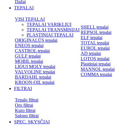
Dažai
TEPALAI
VISI TEPALAI
TEPALAI VARIKLIUI
SHELL tepalai
TEPALAI TRANSMISIJAI
REPSOL tepalai
PLASTINIAI TEPALAI
ELF tepalai
ORIGINALŪS tepalai
TOTAL tepalai
ENEOS tepalai
EUROL tepalai
CASTROL tepalai
AD tepalai
GULF tepalai
LOTOS tepalai
MOBIL tepalai
Plastiniai tepalai
LIQUI MOLY tepalai
MANNOL tepalai
VALVOLINE tepalai
COMMA tepalai
BARDAHL tepalai
KROON-OIL tepalai
FILTRAI
Tepalo filtrai
Oro filtrai
Kuro filtrai
Salono filtrai
SPEC. SKYSČIAI