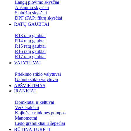
Langų plovimo skysčiai
Aušinimo skysčiai
Stabdžių skysčiai
DPF (FAP) filtrų skysčiai
RATŲ GAUBTAI
R13 ratų gaubtai
R14 ratų gaubtai
R15 ratų gaubtai
R16 ratų gaubtai
R17 ratų gaubtai
VALYTUVAI
Priekinio stiklo valytuvai
Galinio stiklo valytuvai
APŠVIETIMAS
ĮRANKIAI
Domkratai ir keltuvai
Veržlėrakčiai
Kojinės ir rankinės pompos
Manometrai
Ledo grandikliai ir šepečiai
BŪTINA TURĖTI