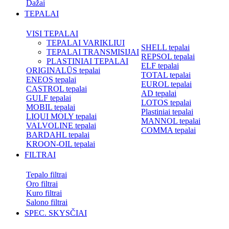
Dažai
TEPALAI
VISI TEPALAI
TEPALAI VARIKLIUI
SHELL tepalai
TEPALAI TRANSMISIJAI
REPSOL tepalai
PLASTINIAI TEPALAI
ELF tepalai
ORIGINALŪS tepalai
TOTAL tepalai
ENEOS tepalai
EUROL tepalai
CASTROL tepalai
AD tepalai
GULF tepalai
LOTOS tepalai
MOBIL tepalai
Plastiniai tepalai
LIQUI MOLY tepalai
MANNOL tepalai
VALVOLINE tepalai
COMMA tepalai
BARDAHL tepalai
KROON-OIL tepalai
FILTRAI
Tepalo filtrai
Oro filtrai
Kuro filtrai
Salono filtrai
SPEC. SKYSČIAI