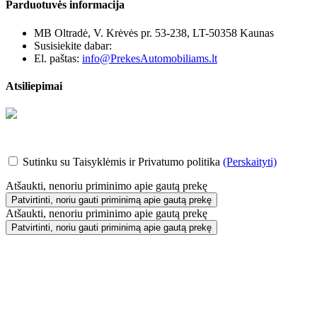
Parduotuvės informacija
MB Oltradė, V. Krėvės pr. 53-238, LT-50358 Kaunas
Susisiekite dabar:
+370 655 12221
El. paštas:
info@PrekesAutomobiliams.lt
Atsiliepimai
Sutinku su Taisyklėmis ir Privatumo politika
(Perskaityti)
Atšaukti, nenoriu priminimo apie gautą prekę
Patvirtinti, noriu gauti priminimą apie gautą prekę
Atšaukti, nenoriu priminimo apie gautą prekę
Patvirtinti, noriu gauti priminimą apie gautą prekę