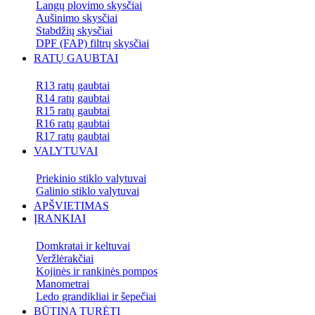
Langų plovimo skysčiai
Aušinimo skysčiai
Stabdžių skysčiai
DPF (FAP) filtrų skysčiai
RATŲ GAUBTAI
R13 ratų gaubtai
R14 ratų gaubtai
R15 ratų gaubtai
R16 ratų gaubtai
R17 ratų gaubtai
VALYTUVAI
Priekinio stiklo valytuvai
Galinio stiklo valytuvai
APŠVIETIMAS
ĮRANKIAI
Domkratai ir keltuvai
Veržlėrakčiai
Kojinės ir rankinės pompos
Manometrai
Ledo grandikliai ir šepečiai
BŪTINA TURĖTI