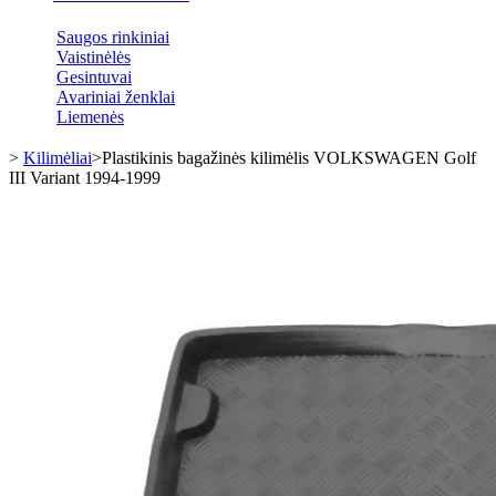
Saugos rinkiniai
Vaistinėlės
Gesintuvai
Avariniai ženklai
Liemenės
>
Kilimėliai
>
Plastikinis bagažinės kilimėlis VOLKSWAGEN Golf
III Variant 1994-1999