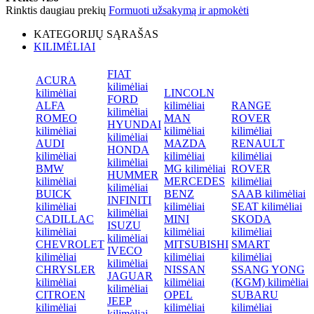
Rinktis daugiau prekių
Formuoti užsakymą ir apmokėti
KATEGORIJŲ SĄRAŠAS
KILIMĖLIAI
FIAT
ACURA
kilimėliai
kilimėliai
LINCOLN
FORD
ALFA
kilimėliai
RANGE
kilimėliai
ROMEO
MAN
ROVER
HYUNDAI
kilimėliai
kilimėliai
kilimėliai
kilimėliai
AUDI
MAZDA
RENAULT
HONDA
kilimėliai
kilimėliai
kilimėliai
kilimėliai
BMW
MG kilimėliai
ROVER
HUMMER
kilimėliai
MERCEDES
kilimėliai
kilimėliai
BUICK
BENZ
SAAB kilimėliai
INFINITI
kilimėliai
kilimėliai
SEAT kilimėliai
kilimėliai
CADILLAC
MINI
SKODA
ISUZU
kilimėliai
kilimėliai
kilimėliai
kilimėliai
CHEVROLET
MITSUBISHI
SMART
IVECO
kilimėliai
kilimėliai
kilimėliai
kilimėliai
CHRYSLER
NISSAN
SSANG YONG
JAGUAR
kilimėliai
kilimėliai
(KGM) kilimėliai
kilimėliai
CITROEN
OPEL
SUBARU
JEEP
kilimėliai
kilimėliai
kilimėliai
kilimėliai