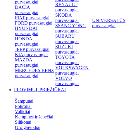
purvasaugiai
RENAULT
DACIA
purvasaugiai
purvasaugiai
SKODA
FIAT purvasaugiai
purvasaugiai
UNIVERSALŪS
FORD purvasaugiai
SSANG YONG
purvasaugiai
HYUNDAI
purvasaugiai
purvasaugiai
SUBARU
HONDA
purvasaugiai
purvasaugiai
SUZUKI
JEEP purvasaugiai
purvasaugiai
KIA purvasaugiai
TOYOTA
MAZDA
purvasaugiai
purvasaugiai
VOLKSWAGEN
MERCEDES BENZ
purvasaugiai
purvasaugiai
VOLVO
purvasaugiai
PLOVIMUI, PRIEŽIŪRAI
Šampūnai
Poliroliai
Valikliai
Kempinės ir šepečiai
Silikonai
Oro gaivikliai