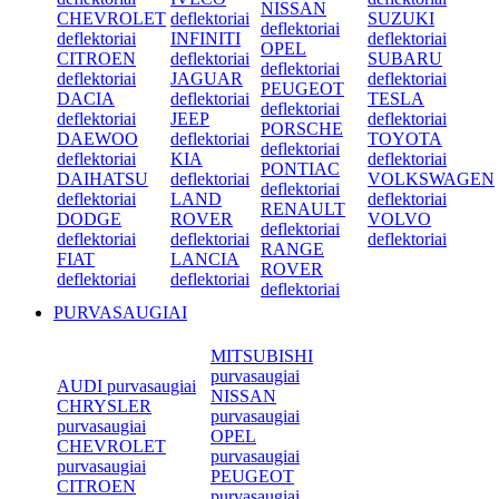
NISSAN
CHEVROLET
deflektoriai
SUZUKI
deflektoriai
deflektoriai
INFINITI
deflektoriai
OPEL
CITROEN
deflektoriai
SUBARU
deflektoriai
deflektoriai
JAGUAR
deflektoriai
PEUGEOT
DACIA
deflektoriai
TESLA
deflektoriai
deflektoriai
JEEP
deflektoriai
PORSCHE
DAEWOO
deflektoriai
TOYOTA
deflektoriai
deflektoriai
KIA
deflektoriai
PONTIAC
DAIHATSU
deflektoriai
VOLKSWAGEN
deflektoriai
deflektoriai
LAND
deflektoriai
RENAULT
DODGE
ROVER
VOLVO
deflektoriai
deflektoriai
deflektoriai
deflektoriai
RANGE
FIAT
LANCIA
ROVER
deflektoriai
deflektoriai
deflektoriai
PURVASAUGIAI
MITSUBISHI
purvasaugiai
AUDI purvasaugiai
NISSAN
CHRYSLER
purvasaugiai
purvasaugiai
OPEL
CHEVROLET
purvasaugiai
purvasaugiai
PEUGEOT
CITROEN
purvasaugiai