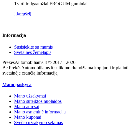
Tvirti ir ilgaamžiai FROGUM guminiai...
Į krepšelį
Informacija
Susisiekite su mumis
Svetainės žemėlapis
PrekėsAutomobiliams.lt © 2017 - 2026
Be PrekėsAutomobiliams.lt sutikimo draudžiama kopijuoti ir platinti
svetainėje esančią informaciją.
Mano paskyra
Mano užsakymai
Mano suteiktos nuolaidos
Mano adresai
Mano asmeninė informacija
Mano kuponai
Svečio užsakymo sekimas