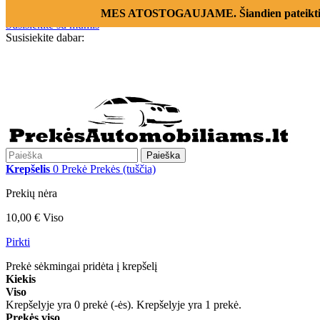
Prisijungti
MES ATOSTOGAUJAME. Šiandien pateikti už
Susisiekite su mumis
Susisiekite dabar:
+370 655 12221
Paieška
Krepšelis
0
Prekė
Prekės
(tuščia)
Prekių nėra
10,00 €
Viso
Pirkti
Prekė sėkmingai pridėta į krepšelį
Kiekis
Viso
Krepšelyje yra
0
prekė (-ės).
Krepšelyje yra 1 prekė.
Prekės viso