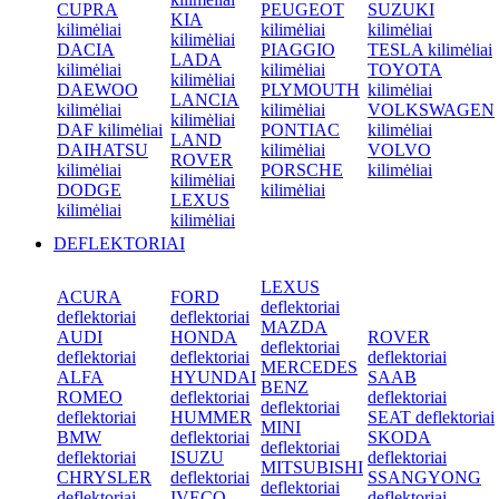
CUPRA
PEUGEOT
SUZUKI
KIA
kilimėliai
kilimėliai
kilimėliai
kilimėliai
DACIA
PIAGGIO
TESLA kilimėliai
LADA
kilimėliai
kilimėliai
TOYOTA
kilimėliai
DAEWOO
PLYMOUTH
kilimėliai
LANCIA
kilimėliai
kilimėliai
VOLKSWAGEN
kilimėliai
DAF kilimėliai
PONTIAC
kilimėliai
LAND
DAIHATSU
kilimėliai
VOLVO
ROVER
kilimėliai
PORSCHE
kilimėliai
kilimėliai
DODGE
kilimėliai
LEXUS
kilimėliai
kilimėliai
DEFLEKTORIAI
LEXUS
ACURA
FORD
deflektoriai
deflektoriai
deflektoriai
MAZDA
AUDI
HONDA
ROVER
deflektoriai
deflektoriai
deflektoriai
deflektoriai
MERCEDES
ALFA
HYUNDAI
SAAB
BENZ
ROMEO
deflektoriai
deflektoriai
deflektoriai
deflektoriai
HUMMER
SEAT deflektoriai
MINI
BMW
deflektoriai
SKODA
deflektoriai
deflektoriai
ISUZU
deflektoriai
MITSUBISHI
CHRYSLER
deflektoriai
SSANGYONG
deflektoriai
deflektoriai
IVECO
deflektoriai