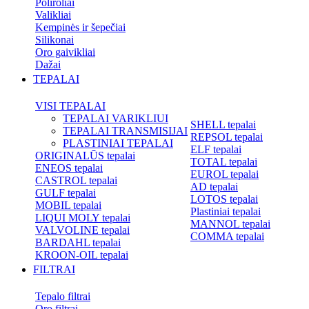
Poliroliai
Valikliai
Kempinės ir šepečiai
Silikonai
Oro gaivikliai
Dažai
TEPALAI
VISI TEPALAI
TEPALAI VARIKLIUI
SHELL tepalai
TEPALAI TRANSMISIJAI
REPSOL tepalai
PLASTINIAI TEPALAI
ELF tepalai
ORIGINALŪS tepalai
TOTAL tepalai
ENEOS tepalai
EUROL tepalai
CASTROL tepalai
AD tepalai
GULF tepalai
LOTOS tepalai
MOBIL tepalai
Plastiniai tepalai
LIQUI MOLY tepalai
MANNOL tepalai
VALVOLINE tepalai
COMMA tepalai
BARDAHL tepalai
KROON-OIL tepalai
FILTRAI
Tepalo filtrai
Oro filtrai