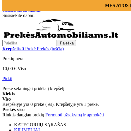
Prisijungti
MES ATOSTOG
Susisiekite su mumis
Susisiekite dabar:
+370 655 12221
Paieška
Krepšelis
0
Prekė
Prekės
(tuščia)
Prekių nėra
10,00 €
Viso
Pirkti
Prekė sėkmingai pridėta į krepšelį
Kiekis
Viso
Krepšelyje yra
0
prekė (-ės).
Krepšelyje yra 1 prekė.
Prekės viso
Rinktis daugiau prekių
Formuoti užsakymą ir apmokėti
KATEGORIJŲ SĄRAŠAS
KILIMĖLIAI