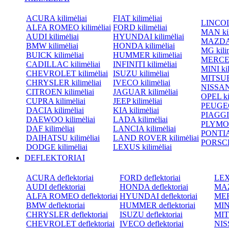
ACURA kilimėliai
FIAT kilimėliai
LINCOLN
ALFA ROMEO kilimėliai
FORD kilimėliai
MAN kil
AUDI kilimėliai
HYUNDAI kilimėliai
MAZDA k
BMW kilimėliai
HONDA kilimėliai
MG kilim
BUICK kilimėliai
HUMMER kilimėliai
MERCED
CADILLAC kilimėliai
INFINITI kilimėliai
MINI kil
CHEVROLET kilimėliai
ISUZU kilimėliai
MITSUBI
CHRYSLER kilimėliai
IVECO kilimėliai
NISSAN 
CITROEN kilimėliai
JAGUAR kilimėliai
OPEL kil
CUPRA kilimėliai
JEEP kilimėliai
PEUGEOT
DACIA kilimėliai
KIA kilimėliai
PIAGGIO
DAEWOO kilimėliai
LADA kilimėliai
PLYMOU
DAF kilimėliai
LANCIA kilimėliai
PONTIAC
DAIHATSU kilimėliai
LAND ROVER kilimėliai
PORSCHE
DODGE kilimėliai
LEXUS kilimėliai
DEFLEKTORIAI
ACURA deflektoriai
FORD deflektoriai
LEXU
AUDI deflektoriai
HONDA deflektoriai
MAZ
ALFA ROMEO deflektoriai
HYUNDAI deflektoriai
MER
BMW deflektoriai
HUMMER deflektoriai
MINI
CHRYSLER deflektoriai
ISUZU deflektoriai
MIT
CHEVROLET deflektoriai
IVECO deflektoriai
NISS