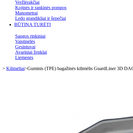
Veržlėrakčiai
Kojinės ir rankinės pompos
Manometrai
Ledo grandikliai ir šepečiai
BŪTINA TURĖTI
Saugos rinkiniai
Vaistinėlės
Gesintuvai
Avariniai ženklai
Liemenės
>
Kilimėliai
>
Guminis (TPE) bagažinės kilimėlis GuardLiner 3D DA