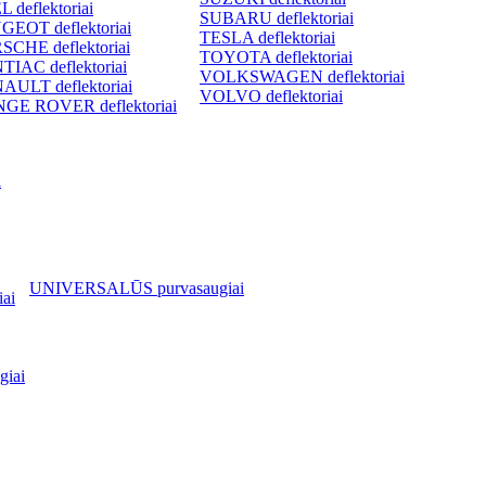
 deflektoriai
SUBARU deflektoriai
GEOT deflektoriai
TESLA deflektoriai
SCHE deflektoriai
TOYOTA deflektoriai
TIAC deflektoriai
VOLKSWAGEN deflektoriai
AULT deflektoriai
VOLVO deflektoriai
GE ROVER deflektoriai
i
UNIVERSALŪS purvasaugiai
ai
iai