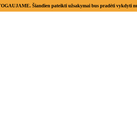
AUJAME. Šiandien pateikti užsakymai bus pradėti vykdyti nu