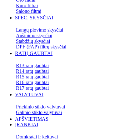
Kuro filtrai
Salono filtrai
SPEC. SKYSČIAI
Langų plovimo skysčiai
Aušinimo skysčiai
Stabdžių skysčiai
DPF (FAP) filtrų skysčiai
RATŲ GAUBTAI
R13 ratų gaubtai
R14 ratų gaubtai
R15 ratų gaubtai
R16 ratų gaubtai
R17 ratų gaubtai
VALYTUVAI
Priekinio stiklo valytuvai
Galinio stiklo valytuvai
APŠVIETIMAS
ĮRANKIAI
Domkratai ir keltuvai