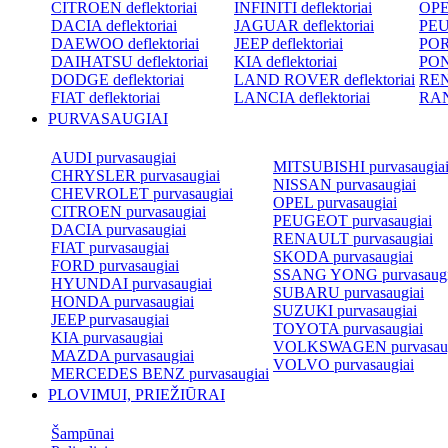
CITROEN deflektoriai
INFINITI deflektoriai
OPEL
DACIA deflektoriai
JAGUAR deflektoriai
PEU
DAEWOO deflektoriai
JEEP deflektoriai
POR
DAIHATSU deflektoriai
KIA deflektoriai
PON
DODGE deflektoriai
LAND ROVER deflektoriai
REN
FIAT deflektoriai
LANCIA deflektoriai
RAN
PURVASAUGIAI
AUDI purvasaugiai
MITSUBISHI purvasaugia
CHRYSLER purvasaugiai
NISSAN purvasaugiai
CHEVROLET purvasaugiai
OPEL purvasaugiai
CITROEN purvasaugiai
PEUGEOT purvasaugiai
DACIA purvasaugiai
RENAULT purvasaugiai
FIAT purvasaugiai
SKODA purvasaugiai
FORD purvasaugiai
SSANG YONG purvasaugi
HYUNDAI purvasaugiai
SUBARU purvasaugiai
HONDA purvasaugiai
SUZUKI purvasaugiai
JEEP purvasaugiai
TOYOTA purvasaugiai
KIA purvasaugiai
VOLKSWAGEN purvasaug
MAZDA purvasaugiai
VOLVO purvasaugiai
MERCEDES BENZ purvasaugiai
PLOVIMUI, PRIEŽIŪRAI
Šampūnai