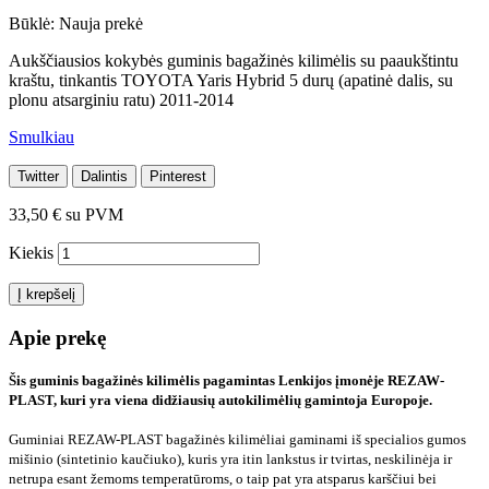
Būklė:
Nauja prekė
Aukščiausios kokybės guminis bagažinės kilimėlis su paaukštintu
kraštu, tinkantis TOYOTA Yaris Hybrid 5 durų (apatinė dalis, su
plonu atsarginiu ratu) 2011-2014
Smulkiau
Twitter
Dalintis
Pinterest
33,50 €
su PVM
Kiekis
Į krepšelį
Apie prekę
Šis guminis bagažinės kilimėlis pagamintas Lenkijos įmonėje REZAW-
PLAST, kuri yra viena didžiausių autokilimėlių gamintoja Europoje.
Guminiai REZAW-PLAST bagažinės kilimėliai gaminami iš specialios gumos
mišinio (sintetinio kaučiuko), kuris yra itin lankstus ir tvirtas, neskilinėja ir
netrupa esant žemoms temperatūroms, o taip pat yra atsparus karščiui bei