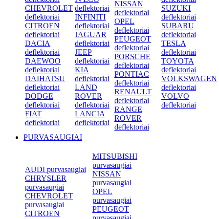
NISSAN
CHEVROLET
deflektoriai
SUZUKI
deflektoriai
deflektoriai
INFINITI
deflektoriai
OPEL
CITROEN
deflektoriai
SUBARU
deflektoriai
deflektoriai
JAGUAR
deflektoriai
PEUGEOT
DACIA
deflektoriai
TESLA
deflektoriai
deflektoriai
JEEP
deflektoriai
PORSCHE
DAEWOO
deflektoriai
TOYOTA
deflektoriai
deflektoriai
KIA
deflektoriai
PONTIAC
DAIHATSU
deflektoriai
VOLKSWAGEN
deflektoriai
deflektoriai
LAND
deflektoriai
RENAULT
DODGE
ROVER
VOLVO
deflektoriai
deflektoriai
deflektoriai
deflektoriai
RANGE
FIAT
LANCIA
ROVER
deflektoriai
deflektoriai
deflektoriai
PURVASAUGIAI
MITSUBISHI
purvasaugiai
AUDI purvasaugiai
NISSAN
CHRYSLER
purvasaugiai
purvasaugiai
OPEL
CHEVROLET
purvasaugiai
purvasaugiai
PEUGEOT
CITROEN
purvasaugiai