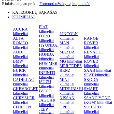
Rinktis daugiau prekių
Formuoti užsakymą ir apmokėti
KATEGORIJŲ SĄRAŠAS
KILIMĖLIAI
FIAT
ACURA
kilimėliai
kilimėliai
LINCOLN
FORD
ALFA
kilimėliai
RANGE
kilimėliai
ROMEO
MAN
ROVER
HYUNDAI
kilimėliai
kilimėliai
kilimėliai
kilimėliai
AUDI
MAZDA
RENAULT
HONDA
kilimėliai
kilimėliai
kilimėliai
kilimėliai
BMW
MG kilimėliai
ROVER
HUMMER
kilimėliai
MERCEDES
kilimėliai
kilimėliai
BUICK
BENZ
SAAB kilimėliai
INFINITI
kilimėliai
kilimėliai
SEAT kilimėliai
kilimėliai
CADILLAC
MINI
SKODA
ISUZU
kilimėliai
kilimėliai
kilimėliai
kilimėliai
CHEVROLET
MITSUBISHI
SMART
IVECO
kilimėliai
kilimėliai
kilimėliai
kilimėliai
CHRYSLER
NISSAN
SSANG YONG
JAGUAR
kilimėliai
kilimėliai
(KGM) kilimėliai
kilimėliai
CITROEN
OPEL
SUBARU
JEEP
kilimėliai
kilimėliai
kilimėliai
kilimėliai