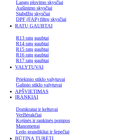
Langų plovimo skysčiai
Aušinimo skysčiai
Stabdžių skysčiai
DPF (FAP) filtrų skysčiai
RATŲ GAUBTAI
R13 ratų gaubtai
R14 ratų gaubtai
R15 ratų gaubtai
R16 ratų gaubtai
R17 ratų gaubtai
VALYTUVAI
Priekinio stiklo valytuvai
Galinio stiklo valytuvai
APŠVIETIMAS
ĮRANKIAI
Domkratai ir keltuvai
Veržlėrakčiai
Kojinės ir rankinės pompos
Manometrai
Ledo grandikliai ir šepečiai
BŪTINA TURĖTI