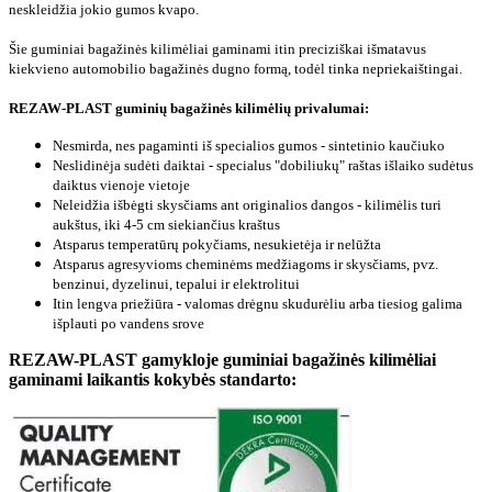
neskleidžia jokio gumos kvapo.
Šie guminiai bagažinės kilimėliai gaminami itin preciziškai išmatavus
kiekvieno automobilio bagažinės dugno formą, todėl tinka nepriekaištingai.
REZAW-PLAST guminių bagažinės kilimėlių privalumai:
Nesmirda, nes pagaminti iš specialios gumos - sintetinio kaučiuko
Neslidinėja sudėti daiktai - specialus "dobiliukų" raštas išlaiko sudėtus
daiktus vienoje vietoje
Neleidžia išbėgti skysčiams ant originalios dangos - kilimėlis turi
aukštus, iki 4-5 cm siekiančius kraštus
Atsparus temperatūrų pokyčiams, nesukietėja ir nelūžta
Atsparus agresyvioms cheminėms medžiagoms ir skysčiams, pvz.
benzinui, dyzelinui, tepalui ir elektrolitui
Itin lengva priežiūra - valomas drėgnu skudurėliu arba tiesiog galima
išplauti po vandens srove
REZAW-PLAST gamykloje guminiai bagažinės kilimėliai
gaminami laikantis kokybės standarto: