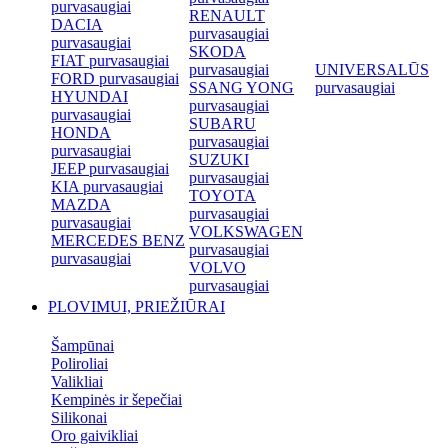
purvasaugiai
RENAULT
DACIA
purvasaugiai
purvasaugiai
SKODA
FIAT purvasaugiai
purvasaugiai
UNIVERSALŪS
FORD purvasaugiai
SSANG YONG
purvasaugiai
HYUNDAI
purvasaugiai
purvasaugiai
SUBARU
HONDA
purvasaugiai
purvasaugiai
SUZUKI
JEEP purvasaugiai
purvasaugiai
KIA purvasaugiai
TOYOTA
MAZDA
purvasaugiai
purvasaugiai
VOLKSWAGEN
MERCEDES BENZ
purvasaugiai
purvasaugiai
VOLVO
purvasaugiai
PLOVIMUI, PRIEŽIŪRAI
Šampūnai
Poliroliai
Valikliai
Kempinės ir šepečiai
Silikonai
Oro gaivikliai