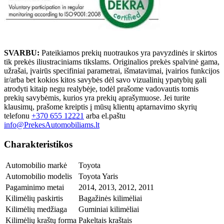
SVARBU:
Pateikiamos prekių nuotraukos yra pavyzdinės ir skirtos
tik prekės iliustraciniams tikslams. Originalios prekės spalvinė gama,
užrašai, įvairūs specifiniai parametrai, išmatavimai, įvairios funkcijos
ir/arba bet kokios kitos savybės dėl savo vizualinių ypatybių gali
atrodyti kitaip negu realybėje, todėl prašome vadovautis tomis
prekių savybėmis, kurios yra prekių aprašymuose. Jei turite
klausimų, prašome kreiptis į mūsų klientų aptarnavimo skyrių
telefonu
+370 655 12221
arba el.paštu
info@PrekesAutomobiliams.lt
Charakteristikos
Automobilio markė
Toyota
Automobilio modelis
Toyota Yaris
Pagaminimo metai
2014, 2013, 2012, 2011
Kilimėlių paskirtis
Bagažinės kilimėliai
Kilimėlių medžiaga
Guminiai kilimėliai
Kilimėlių kraštų forma
Pakeltais kraštais