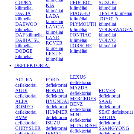
CUPRA
PEUGEOT
SUZUKI
KIA
kilimėliai
kilimėliai
kilimėliai
kilimėliai
DACIA
PIAGGIO
TESLA kilimėliai
LADA
kilimėliai
kilimėliai
TOYOTA
kilimėliai
DAEWOO
PLYMOUTH
kilimėliai
LANCIA
kilimėliai
kilimėliai
VOLKSWAGEN
kilimėliai
DAF kilimėliai
PONTIAC
kilimėliai
LAND
DAIHATSU
kilimėliai
VOLVO
ROVER
kilimėliai
PORSCHE
kilimėliai
kilimėliai
DODGE
kilimėliai
LEXUS
kilimėliai
kilimėliai
DEFLEKTORIAI
LEXUS
ACURA
FORD
deflektoriai
deflektoriai
deflektoriai
MAZDA
AUDI
HONDA
ROVER
deflektoriai
deflektoriai
deflektoriai
deflektoriai
MERCEDES
ALFA
HYUNDAI
SAAB
BENZ
ROMEO
deflektoriai
deflektoriai
deflektoriai
deflektoriai
HUMMER
SEAT deflektoriai
MINI
BMW
deflektoriai
SKODA
deflektoriai
deflektoriai
ISUZU
deflektoriai
MITSUBISHI
CHRYSLER
deflektoriai
SSANGYONG
deflektoriai
deflektoriai
IVECO
deflektoriai