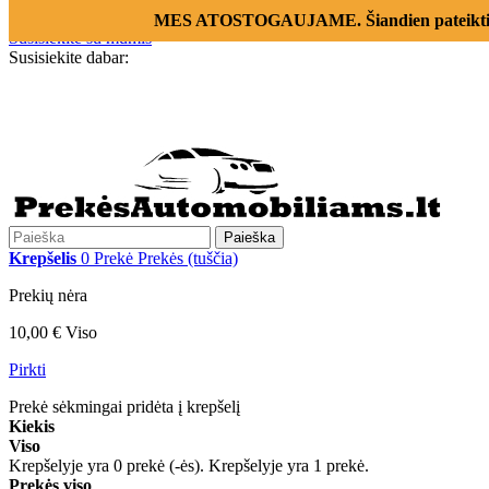
Prisijungti
MES ATOSTOGAUJAME. Šiandien pateikti už
Susisiekite su mumis
Susisiekite dabar:
+370 655 12221
Paieška
Krepšelis
0
Prekė
Prekės
(tuščia)
Prekių nėra
10,00 €
Viso
Pirkti
Prekė sėkmingai pridėta į krepšelį
Kiekis
Viso
Krepšelyje yra
0
prekė (-ės).
Krepšelyje yra 1 prekė.
Prekės viso