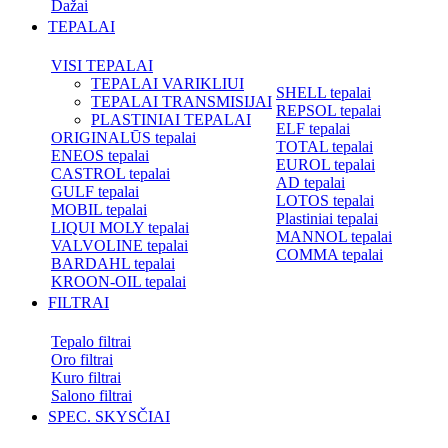
Dažai
TEPALAI
VISI TEPALAI
TEPALAI VARIKLIUI
SHELL tepalai
TEPALAI TRANSMISIJAI
REPSOL tepalai
PLASTINIAI TEPALAI
ELF tepalai
ORIGINALŪS tepalai
TOTAL tepalai
ENEOS tepalai
EUROL tepalai
CASTROL tepalai
AD tepalai
GULF tepalai
LOTOS tepalai
MOBIL tepalai
Plastiniai tepalai
LIQUI MOLY tepalai
MANNOL tepalai
VALVOLINE tepalai
COMMA tepalai
BARDAHL tepalai
KROON-OIL tepalai
FILTRAI
Tepalo filtrai
Oro filtrai
Kuro filtrai
Salono filtrai
SPEC. SKYSČIAI