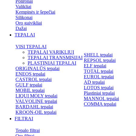
Poliroliai
Valikliai
Kempinės ir šepečiai
Silikonai
Oro gaivikliai
Dažai
TEPALAI
VISI TEPALAI
TEPALAI VARIKLIUI
SHELL tepalai
TEPALAI TRANSMISIJAI
REPSOL tepalai
PLASTINIAI TEPALAI
ELF tepalai
ORIGINALŪS tepalai
TOTAL tepalai
ENEOS tepalai
EUROL tepalai
CASTROL tepalai
AD tepalai
GULF tepalai
LOTOS tepalai
MOBIL tepalai
Plastiniai tepalai
LIQUI MOLY tepalai
MANNOL tepalai
VALVOLINE tepalai
COMMA tepalai
BARDAHL tepalai
KROON-OIL tepalai
FILTRAI
Tepalo filtrai
Oro filtrai