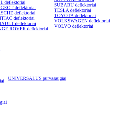
 deflektoriai
SUBARU deflektoriai
GEOT deflektoriai
TESLA deflektoriai
SCHE deflektoriai
TOYOTA deflektoriai
TIAC deflektoriai
VOLKSWAGEN deflektoriai
AULT deflektoriai
VOLVO deflektoriai
GE ROVER deflektoriai
i
UNIVERSALŪS purvasaugiai
ai
iai