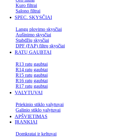
Kuro filtrai
Salono filtrai
SPEC. SKYSČIAI
Langų plovimo skysčiai
Aušinimo skysčiai
Stabdžių skysčiai
DPF (FAP) filtrų skysčiai
RATŲ GAUBTAI
R13 ratų gaubtai
R14 ratų gaubtai
R15 ratų gaubtai
R16 ratų gaubtai
R17 ratų gaubtai
VALYTUVAI
Priekinio stiklo valytuvai
Galinio stiklo valytuvai
APŠVIETIMAS
ĮRANKIAI
Domkratai ir keltuvai