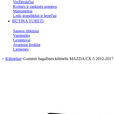
Veržlėrakčiai
Kojinės ir rankinės pompos
Manometrai
Ledo grandikliai ir šepečiai
BŪTINA TURĖTI
Saugos rinkiniai
Vaistinėlės
Gesintuvai
Avariniai ženklai
Liemenės
>
Kilimėliai
>
Guminis bagažinės kilimėlis MAZDA CX-5 2012-2017