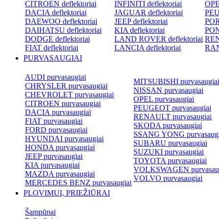
CITROEN deflektoriai
INFINITI deflektoriai
OPEL
DACIA deflektoriai
JAGUAR deflektoriai
PEU
DAEWOO deflektoriai
JEEP deflektoriai
POR
DAIHATSU deflektoriai
KIA deflektoriai
PON
DODGE deflektoriai
LAND ROVER deflektoriai
REN
FIAT deflektoriai
LANCIA deflektoriai
RAN
PURVASAUGIAI
AUDI purvasaugiai
MITSUBISHI purvasaugia
CHRYSLER purvasaugiai
NISSAN purvasaugiai
CHEVROLET purvasaugiai
OPEL purvasaugiai
CITROEN purvasaugiai
PEUGEOT purvasaugiai
DACIA purvasaugiai
RENAULT purvasaugiai
FIAT purvasaugiai
SKODA purvasaugiai
FORD purvasaugiai
SSANG YONG purvasaugi
HYUNDAI purvasaugiai
SUBARU purvasaugiai
HONDA purvasaugiai
SUZUKI purvasaugiai
JEEP purvasaugiai
TOYOTA purvasaugiai
KIA purvasaugiai
VOLKSWAGEN purvasaug
MAZDA purvasaugiai
VOLVO purvasaugiai
MERCEDES BENZ purvasaugiai
PLOVIMUI, PRIEŽIŪRAI
Šampūnai