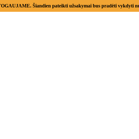
AUJAME. Šiandien pateikti užsakymai bus pradėti vykdyti nu