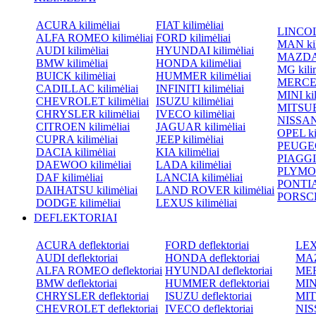
ACURA kilimėliai
FIAT kilimėliai
LINCOLN
ALFA ROMEO kilimėliai
FORD kilimėliai
MAN kil
AUDI kilimėliai
HYUNDAI kilimėliai
MAZDA k
BMW kilimėliai
HONDA kilimėliai
MG kilim
BUICK kilimėliai
HUMMER kilimėliai
MERCED
CADILLAC kilimėliai
INFINITI kilimėliai
MINI kil
CHEVROLET kilimėliai
ISUZU kilimėliai
MITSUBI
CHRYSLER kilimėliai
IVECO kilimėliai
NISSAN 
CITROEN kilimėliai
JAGUAR kilimėliai
OPEL kil
CUPRA kilimėliai
JEEP kilimėliai
PEUGEOT
DACIA kilimėliai
KIA kilimėliai
PIAGGIO
DAEWOO kilimėliai
LADA kilimėliai
PLYMOU
DAF kilimėliai
LANCIA kilimėliai
PONTIAC
DAIHATSU kilimėliai
LAND ROVER kilimėliai
PORSCHE
DODGE kilimėliai
LEXUS kilimėliai
DEFLEKTORIAI
ACURA deflektoriai
FORD deflektoriai
LEXU
AUDI deflektoriai
HONDA deflektoriai
MAZ
ALFA ROMEO deflektoriai
HYUNDAI deflektoriai
MER
BMW deflektoriai
HUMMER deflektoriai
MINI
CHRYSLER deflektoriai
ISUZU deflektoriai
MIT
CHEVROLET deflektoriai
IVECO deflektoriai
NISS