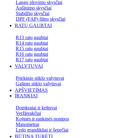
Langų plovimo skysčiai
Aušinimo skysčiai
Stabdžių skysčiai
DPF (FAP) filtrų skysčiai
RATŲ GAUBTAI
R13 ratų gaubtai
R14 ratų gaubtai
R15 ratų gaubtai
R16 ratų gaubtai
R17 ratų gaubtai
VALYTUVAI
Priekinio stiklo valytuvai
Galinio stiklo valytuvai
APŠVIETIMAS
ĮRANKIAI
Domkratai ir keltuvai
Veržlėrakčiai
Kojinės ir rankinės pompos
Manometrai
Ledo grandikliai ir šepečiai
BŪTINA TURĖTI