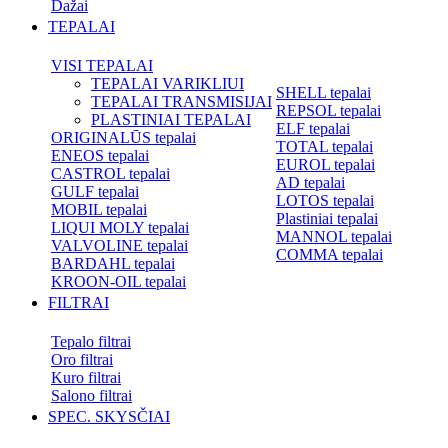
Dažai
TEPALAI
VISI TEPALAI
TEPALAI VARIKLIUI
SHELL tepalai
TEPALAI TRANSMISIJAI
REPSOL tepalai
PLASTINIAI TEPALAI
ELF tepalai
ORIGINALŪS tepalai
TOTAL tepalai
ENEOS tepalai
EUROL tepalai
CASTROL tepalai
AD tepalai
GULF tepalai
LOTOS tepalai
MOBIL tepalai
Plastiniai tepalai
LIQUI MOLY tepalai
MANNOL tepalai
VALVOLINE tepalai
COMMA tepalai
BARDAHL tepalai
KROON-OIL tepalai
FILTRAI
Tepalo filtrai
Oro filtrai
Kuro filtrai
Salono filtrai
SPEC. SKYSČIAI