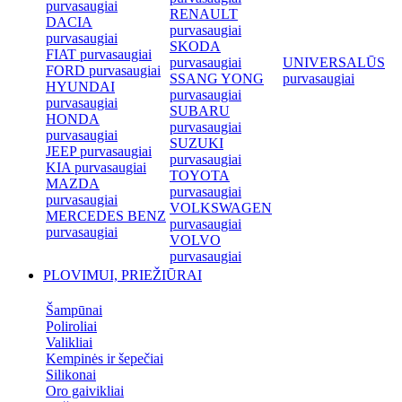
purvasaugiai
RENAULT
DACIA
purvasaugiai
purvasaugiai
SKODA
FIAT purvasaugiai
purvasaugiai
UNIVERSALŪS
FORD purvasaugiai
SSANG YONG
purvasaugiai
HYUNDAI
purvasaugiai
purvasaugiai
SUBARU
HONDA
purvasaugiai
purvasaugiai
SUZUKI
JEEP purvasaugiai
purvasaugiai
KIA purvasaugiai
TOYOTA
MAZDA
purvasaugiai
purvasaugiai
VOLKSWAGEN
MERCEDES BENZ
purvasaugiai
purvasaugiai
VOLVO
purvasaugiai
PLOVIMUI, PRIEŽIŪRAI
Šampūnai
Poliroliai
Valikliai
Kempinės ir šepečiai
Silikonai
Oro gaivikliai