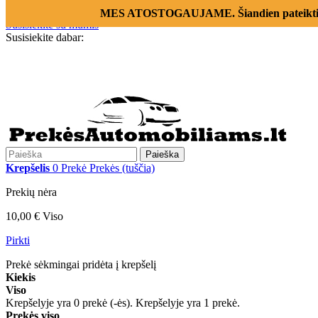
Prisijungti
MES ATOSTOGAUJAME. Šiandien pateikti už
Susisiekite su mumis
Susisiekite dabar:
+370 655 12221
Paieška
Krepšelis
0
Prekė
Prekės
(tuščia)
Prekių nėra
10,00 €
Viso
Pirkti
Prekė sėkmingai pridėta į krepšelį
Kiekis
Viso
Krepšelyje yra
0
prekė (-ės).
Krepšelyje yra 1 prekė.
Prekės viso