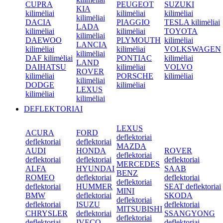
CUPRA
PEUGEOT
SUZUKI
KIA
kilimėliai
kilimėliai
kilimėliai
kilimėliai
DACIA
PIAGGIO
TESLA kilimėliai
LADA
kilimėliai
kilimėliai
TOYOTA
kilimėliai
DAEWOO
PLYMOUTH
kilimėliai
LANCIA
kilimėliai
kilimėliai
VOLKSWAGEN
kilimėliai
DAF kilimėliai
PONTIAC
kilimėliai
LAND
DAIHATSU
kilimėliai
VOLVO
ROVER
kilimėliai
PORSCHE
kilimėliai
kilimėliai
DODGE
kilimėliai
LEXUS
kilimėliai
kilimėliai
DEFLEKTORIAI
LEXUS
ACURA
FORD
deflektoriai
deflektoriai
deflektoriai
MAZDA
AUDI
HONDA
ROVER
deflektoriai
deflektoriai
deflektoriai
deflektoriai
MERCEDES
ALFA
HYUNDAI
SAAB
BENZ
ROMEO
deflektoriai
deflektoriai
deflektoriai
deflektoriai
HUMMER
SEAT deflektoriai
MINI
BMW
deflektoriai
SKODA
deflektoriai
deflektoriai
ISUZU
deflektoriai
MITSUBISHI
CHRYSLER
deflektoriai
SSANGYONG
deflektoriai
deflektoriai
IVECO
deflektoriai