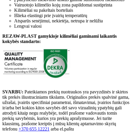
Vairuotojo kilimėlio kojų zona papildomai sustiprinta
Kilimėliai su pakeltais borteliais
Išlieka elastingi prie įvairių temperatūrų
Atsparūs senėjimui, nekietėja, netrupa ir nelūžta
Lengvai valosi
REZAW-PLAST gamykloje kilimėliai gaminami laikantis
kokybės standarto:
SVARBU:
Pateikiamos prekių nuotraukos yra pavyzdinės ir skirtos
tik prekės iliustraciniams tikslams. Originalios prekės spalvinė gama,
užrašai, įvairūs specifiniai parametrai, išmatavimai, įvairios funkcijos
ir/arba bet kokios kitos savybės dėl savo vizualinių ypatybių gali
atrodyti kitaip negu realybėje, todėl prašome vadovautis tomis
prekių savybėmis, kurios yra prekių aprašymuose. Jei turite
klausimų, prašome kreiptis į mūsų klientų aptarnavimo skyrių
telefonu
+370 655 12221
arba el.paštu