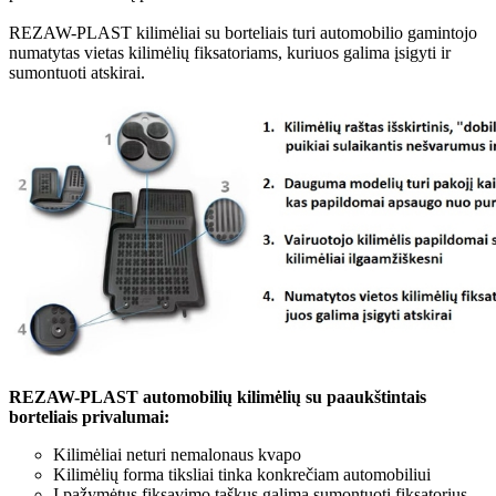
REZAW-PLAST kilimėliai su borteliais turi automobilio gamintojo
numatytas vietas kilimėlių fiksatoriams, kuriuos galima įsigyti ir
sumontuoti atskirai.
REZAW-PLAST automobilių kilimėlių su paaukštintais
borteliais privalumai:
Kilimėliai neturi nemalonaus kvapo
Kilimėlių forma tiksliai tinka konkrečiam automobiliui
Į pažymėtus fiksavimo taškus galima sumontuoti fiksatorius