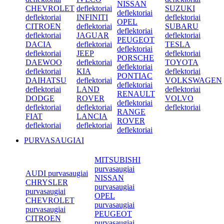
NISSAN
CHEVROLET
deflektoriai
SUZUKI
deflektoriai
deflektoriai
INFINITI
deflektoriai
OPEL
CITROEN
deflektoriai
SUBARU
deflektoriai
deflektoriai
JAGUAR
deflektoriai
PEUGEOT
DACIA
deflektoriai
TESLA
deflektoriai
deflektoriai
JEEP
deflektoriai
PORSCHE
DAEWOO
deflektoriai
TOYOTA
deflektoriai
deflektoriai
KIA
deflektoriai
PONTIAC
DAIHATSU
deflektoriai
VOLKSWAGEN
deflektoriai
deflektoriai
LAND
deflektoriai
RENAULT
DODGE
ROVER
VOLVO
deflektoriai
deflektoriai
deflektoriai
deflektoriai
RANGE
FIAT
LANCIA
ROVER
deflektoriai
deflektoriai
deflektoriai
PURVASAUGIAI
MITSUBISHI
purvasaugiai
AUDI purvasaugiai
NISSAN
CHRYSLER
purvasaugiai
purvasaugiai
OPEL
CHEVROLET
purvasaugiai
purvasaugiai
PEUGEOT
CITROEN
purvasaugiai