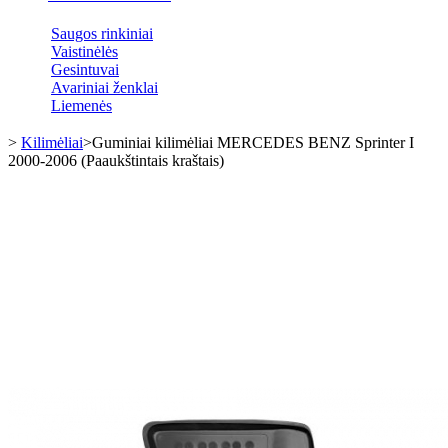
Saugos rinkiniai
Vaistinėlės
Gesintuvai
Avariniai ženklai
Liemenės
>
Kilimėliai
>
Guminiai kilimėliai MERCEDES BENZ Sprinter I
2000-2006 (Paaukštintais kraštais)