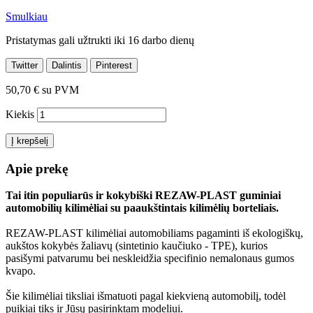
Smulkiau
Pristatymas gali užtrukti iki 16 darbo dienų
Twitter
Dalintis
Pinterest
50,70 €
su PVM
Kiekis
Į krepšelį
Apie prekę
Tai itin populiarūs ir kokybiški REZAW-PLAST guminiai
automobilių kilimėliai su paaukštintais kilimėlių borteliais.
REZAW-PLAST kilimėliai automobiliams pagaminti iš ekologiškų,
aukštos kokybės žaliavų (sintetinio kaučiuko - TPE), kurios
pasišymi patvarumu bei neskleidžia specifinio nemalonaus gumos
kvapo.
Šie kilimėliai tiksliai išmatuoti pagal kiekvieną automobilį, todėl
puikiai tiks ir Jūsų pasirinktam modeliui.