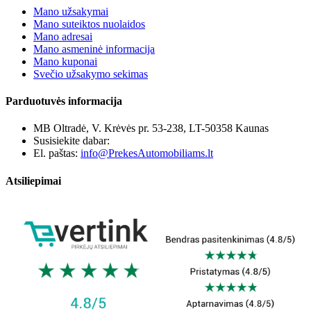
Mano užsakymai
Mano suteiktos nuolaidos
Mano adresai
Mano asmeninė informacija
Mano kuponai
Svečio užsakymo sekimas
Parduotuvės informacija
MB Oltradė, V. Krėvės pr. 53-238, LT-50358 Kaunas
Susisiekite dabar:
+370 655 12221
El. paštas:
info@PrekesAutomobiliams.lt
Atsiliepimai