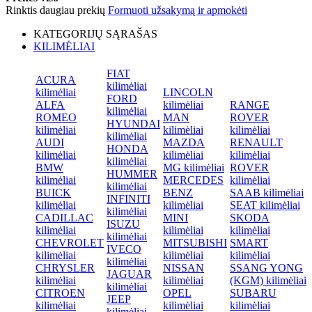
Rinktis daugiau prekių
Formuoti užsakymą ir apmokėti
KATEGORIJŲ SĄRAŠAS
KILIMĖLIAI
FIAT
ACURA
kilimėliai
kilimėliai
LINCOLN
FORD
ALFA
kilimėliai
RANGE
kilimėliai
ROMEO
MAN
ROVER
HYUNDAI
kilimėliai
kilimėliai
kilimėliai
kilimėliai
AUDI
MAZDA
RENAULT
HONDA
kilimėliai
kilimėliai
kilimėliai
kilimėliai
BMW
MG kilimėliai
ROVER
HUMMER
kilimėliai
MERCEDES
kilimėliai
kilimėliai
BUICK
BENZ
SAAB kilimėliai
INFINITI
kilimėliai
kilimėliai
SEAT kilimėliai
kilimėliai
CADILLAC
MINI
SKODA
ISUZU
kilimėliai
kilimėliai
kilimėliai
kilimėliai
CHEVROLET
MITSUBISHI
SMART
IVECO
kilimėliai
kilimėliai
kilimėliai
kilimėliai
CHRYSLER
NISSAN
SSANG YONG
JAGUAR
kilimėliai
kilimėliai
(KGM) kilimėliai
kilimėliai
CITROEN
OPEL
SUBARU
JEEP
kilimėliai
kilimėliai
kilimėliai
kilimėliai