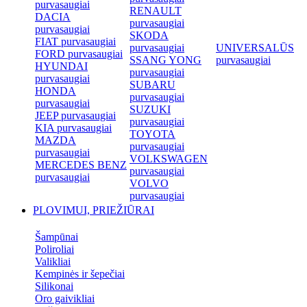
purvasaugiai
RENAULT
DACIA
purvasaugiai
purvasaugiai
SKODA
FIAT purvasaugiai
purvasaugiai
UNIVERSALŪS
FORD purvasaugiai
SSANG YONG
purvasaugiai
HYUNDAI
purvasaugiai
purvasaugiai
SUBARU
HONDA
purvasaugiai
purvasaugiai
SUZUKI
JEEP purvasaugiai
purvasaugiai
KIA purvasaugiai
TOYOTA
MAZDA
purvasaugiai
purvasaugiai
VOLKSWAGEN
MERCEDES BENZ
purvasaugiai
purvasaugiai
VOLVO
purvasaugiai
PLOVIMUI, PRIEŽIŪRAI
Šampūnai
Poliroliai
Valikliai
Kempinės ir šepečiai
Silikonai
Oro gaivikliai