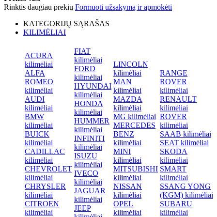
Rinktis daugiau prekių
Formuoti užsakymą ir apmokėti
KATEGORIJŲ SĄRAŠAS
KILIMĖLIAI
FIAT
ACURA
kilimėliai
kilimėliai
LINCOLN
FORD
ALFA
kilimėliai
RANGE
kilimėliai
ROMEO
MAN
ROVER
HYUNDAI
kilimėliai
kilimėliai
kilimėliai
kilimėliai
AUDI
MAZDA
RENAULT
HONDA
kilimėliai
kilimėliai
kilimėliai
kilimėliai
BMW
MG kilimėliai
ROVER
HUMMER
kilimėliai
MERCEDES
kilimėliai
kilimėliai
BUICK
BENZ
SAAB kilimėliai
INFINITI
kilimėliai
kilimėliai
SEAT kilimėliai
kilimėliai
CADILLAC
MINI
SKODA
ISUZU
kilimėliai
kilimėliai
kilimėliai
kilimėliai
CHEVROLET
MITSUBISHI
SMART
IVECO
kilimėliai
kilimėliai
kilimėliai
kilimėliai
CHRYSLER
NISSAN
SSANG YONG
JAGUAR
kilimėliai
kilimėliai
(KGM) kilimėliai
kilimėliai
CITROEN
OPEL
SUBARU
JEEP
kilimėliai
kilimėliai
kilimėliai
kilimėliai