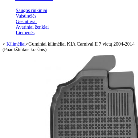
Saugos rinkiniai
Vaistinėlės
Gesintuvai
Avariniai ženklai
Liemenės
>
Kilimėliai
>
Guminiai kilimėliai KIA Carnival II 7 vietų 2004-2014
(Paaukštintais kraštais)