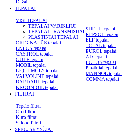
Dažai
TEPALAI
VISI TEPALAI
TEPALAI VARIKLIUI
SHELL tepalai
TEPALAI TRANSMISIJAI
REPSOL tepalai
PLASTINIAI TEPALAI
ELF tepalai
ORIGINALŪS tepalai
TOTAL tepalai
ENEOS tepalai
EUROL tepalai
CASTROL tepalai
AD tepalai
GULF tepalai
LOTOS tepalai
MOBIL tepalai
Plastiniai tepalai
LIQUI MOLY tepalai
MANNOL tepalai
VALVOLINE tepalai
COMMA tepalai
BARDAHL tepalai
KROON-OIL tepalai
FILTRAI
Tepalo filtrai
Oro filtrai
Kuro filtrai
Salono filtrai
SPEC. SKYSČIAI