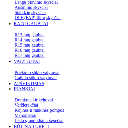
Langų plovimo skysčiai
Aušinimo skysčiai
Stabdžių skysčiai
DPF (FAP) filtrų skysčiai
RATŲ GAUBTAI
R13 ratų gaubtai
R14 ratų gaubtai
R15 ratų gaubtai
R16 ratų gaubtai
R17 ratų gaubtai
VALYTUVAI
Priekinio stiklo valytuvai
Galinio stiklo valytuvai
APŠVIETIMAS
ĮRANKIAI
Domkratai ir keltuvai
Veržlėrakčiai
Kojinės ir rankinės pompos
Manometrai
Ledo grandikliai ir šepečiai
BŪTINA TURĖTI