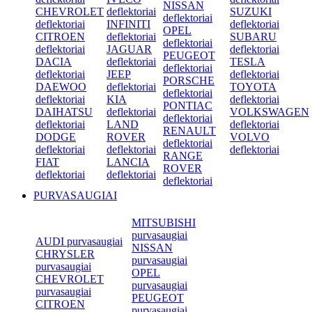
NISSAN
CHEVROLET
deflektoriai
SUZUKI
deflektoriai
deflektoriai
INFINITI
deflektoriai
OPEL
CITROEN
deflektoriai
SUBARU
deflektoriai
deflektoriai
JAGUAR
deflektoriai
PEUGEOT
DACIA
deflektoriai
TESLA
deflektoriai
deflektoriai
JEEP
deflektoriai
PORSCHE
DAEWOO
deflektoriai
TOYOTA
deflektoriai
deflektoriai
KIA
deflektoriai
PONTIAC
DAIHATSU
deflektoriai
VOLKSWAGEN
deflektoriai
deflektoriai
LAND
deflektoriai
RENAULT
DODGE
ROVER
VOLVO
deflektoriai
deflektoriai
deflektoriai
deflektoriai
RANGE
FIAT
LANCIA
ROVER
deflektoriai
deflektoriai
deflektoriai
PURVASAUGIAI
MITSUBISHI
purvasaugiai
AUDI purvasaugiai
NISSAN
CHRYSLER
purvasaugiai
purvasaugiai
OPEL
CHEVROLET
purvasaugiai
purvasaugiai
PEUGEOT
CITROEN
purvasaugiai