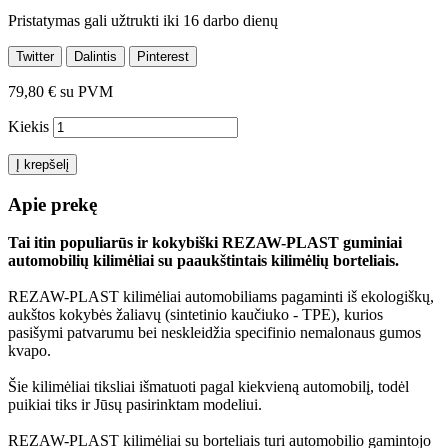
Pristatymas gali užtrukti iki 16 darbo dienų
Twitter
Dalintis
Pinterest
79,80 €
su PVM
Kiekis
Į krepšelį
Apie prekę
Tai itin populiarūs ir kokybiški REZAW-PLAST guminiai
automobilių kilimėliai su paaukštintais kilimėlių borteliais.
REZAW-PLAST kilimėliai automobiliams pagaminti iš ekologiškų,
aukštos kokybės žaliavų (sintetinio kaučiuko - TPE), kurios
pasišymi patvarumu bei neskleidžia specifinio nemalonaus gumos
kvapo.
Šie kilimėliai tiksliai išmatuoti pagal kiekvieną automobilį, todėl
puikiai tiks ir Jūsų pasirinktam modeliui.
REZAW-PLAST kilimėliai su borteliais turi automobilio gamintojo