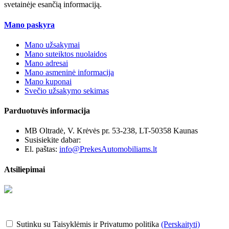
svetainėje esančią informaciją.
Mano paskyra
Mano užsakymai
Mano suteiktos nuolaidos
Mano adresai
Mano asmeninė informacija
Mano kuponai
Svečio užsakymo sekimas
Parduotuvės informacija
MB Oltradė, V. Krėvės pr. 53-238, LT-50358 Kaunas
Susisiekite dabar:
+370 655 12221
El. paštas:
info@PrekesAutomobiliams.lt
Atsiliepimai
Sutinku su Taisyklėmis ir Privatumo politika
(Perskaityti)