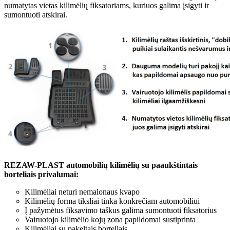
numatytas vietas kilimėlių fiksatoriams, kuriuos galima įsigyti ir
sumontuoti atskirai.
REZAW-PLAST automobilių kilimėlių su paaukštintais
borteliais privalumai:
Kilimėliai neturi nemalonaus kvapo
Kilimėlių forma tiksliai tinka konkrečiam automobiliui
Į pažymėtus fiksavimo taškus galima sumontuoti fiksatorius
Vairuotojo kilimėlio kojų zona papildomai sustiprinta
Kilimėliai su pakeltais borteliais