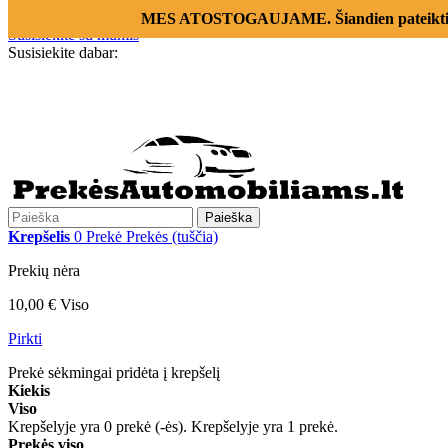
Prisijungti
MES ATOSTOGAUJAME. Šiandien pateikti už
Susisiekite su mumis
Susisiekite dabar:
+370 655 12221
Paieška
Krepšelis
0
Prekė
Prekės
(tuščia)
Prekių nėra
10,00 €
Viso
Pirkti
Prekė sėkmingai pridėta į krepšelį
Kiekis
Viso
Krepšelyje yra
0
prekė (-ės).
Krepšelyje yra 1 prekė.
Prekės viso