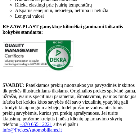
Išlieka elastingi prie įvairių temperatūrų
Atsparūs senėjimui, nekietėja, netrupa ir nelūžta
Lengvai valosi
REZAW-PLAST gamykloje kilimėliai gaminami laikantis
kokybės standarto:
SVARBU:
Pateikiamos prekių nuotraukos yra pavyzdinės ir skirtos
tik prekės iliustraciniams tikslams. Originalios prekės spalvinė gama,
užrašai, įvairūs specifiniai parametrai, išmatavimai, įvairios funkcijos
ir/arba bet kokios kitos savybės dėl savo vizualinių ypatybių gali
atrodyti kitaip negu realybėje, todėl prašome vadovautis tomis
prekių savybėmis, kurios yra prekių aprašymuose. Jei turite
klausimų, prašome kreiptis į mūsų klientų aptarnavimo skyrių
telefonu
+370 655 12221
arba el.paštu
info@PrekesAutomobiliams.lt