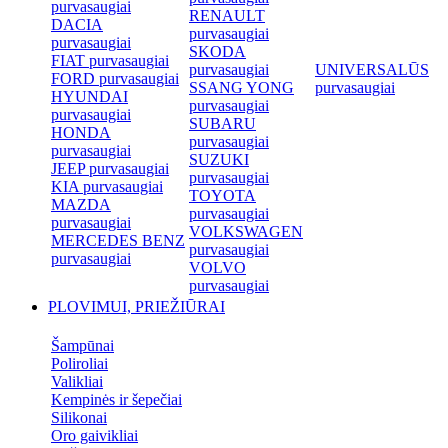
purvasaugiai
RENAULT
DACIA
purvasaugiai
purvasaugiai
SKODA
FIAT purvasaugiai
purvasaugiai
UNIVERSALŪS
FORD purvasaugiai
SSANG YONG
purvasaugiai
HYUNDAI
purvasaugiai
purvasaugiai
SUBARU
HONDA
purvasaugiai
purvasaugiai
SUZUKI
JEEP purvasaugiai
purvasaugiai
KIA purvasaugiai
TOYOTA
MAZDA
purvasaugiai
purvasaugiai
VOLKSWAGEN
MERCEDES BENZ
purvasaugiai
purvasaugiai
VOLVO
purvasaugiai
PLOVIMUI, PRIEŽIŪRAI
Šampūnai
Poliroliai
Valikliai
Kempinės ir šepečiai
Silikonai
Oro gaivikliai