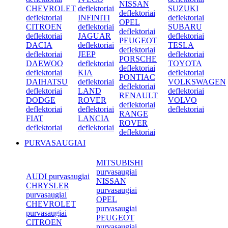
NISSAN
CHEVROLET
deflektoriai
SUZUKI
deflektoriai
deflektoriai
INFINITI
deflektoriai
OPEL
CITROEN
deflektoriai
SUBARU
deflektoriai
deflektoriai
JAGUAR
deflektoriai
PEUGEOT
DACIA
deflektoriai
TESLA
deflektoriai
deflektoriai
JEEP
deflektoriai
PORSCHE
DAEWOO
deflektoriai
TOYOTA
deflektoriai
deflektoriai
KIA
deflektoriai
PONTIAC
DAIHATSU
deflektoriai
VOLKSWAGEN
deflektoriai
deflektoriai
LAND
deflektoriai
RENAULT
DODGE
ROVER
VOLVO
deflektoriai
deflektoriai
deflektoriai
deflektoriai
RANGE
FIAT
LANCIA
ROVER
deflektoriai
deflektoriai
deflektoriai
PURVASAUGIAI
MITSUBISHI
purvasaugiai
AUDI purvasaugiai
NISSAN
CHRYSLER
purvasaugiai
purvasaugiai
OPEL
CHEVROLET
purvasaugiai
purvasaugiai
PEUGEOT
CITROEN
purvasaugiai