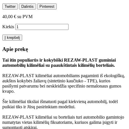
Twitter
Dalintis
Pinterest
40,00 €
su PVM
Kiekis
Į krepšelį
Apie prekę
Tai itin populiarūs ir kokybiški REZAW-PLAST guminiai
automobilių kilimėliai su paaukštintais kilimėlių borteliais.
REZAW-PLAST kilimėliai automobiliams pagaminti iš ekologiškų,
aukštos kokybės žaliavų (sintetinio kaučiuko - TPE), kurios
pasišymi patvarumu bei neskleidžia specifinio nemalonaus gumos
kvapo.
Šie kilimėliai tiksliai išmatuoti pagal kiekvieną automobilį, todėl
puikiai tiks ir Jūsų pasirinktam modeliui.
REZAW-PLAST kilimėliai su borteliais turi automobilio gamintojo
numatytas vietas kilimėlių fiksatoriams, kuriuos galima įsigyti ir
sumontuoti atskirai.