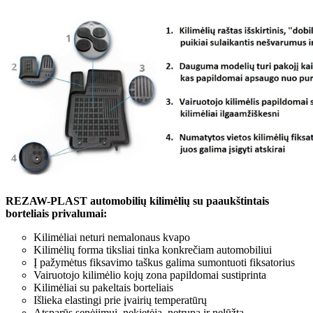
REZAW-PLAST automobilių kilimėlių su paaukštintais
borteliais privalumai:
Kilimėliai neturi nemalonaus kvapo
Kilimėlių forma tiksliai tinka konkrečiam automobiliui
Į pažymėtus fiksavimo taškus galima sumontuoti fiksatorius
Vairuotojo kilimėlio kojų zona papildomai sustiprinta
Kilimėliai su pakeltais borteliais
Išlieka elastingi prie įvairių temperatūrų
Atsparūs senėjimui, nekietėja, netrupa ir nelūžta