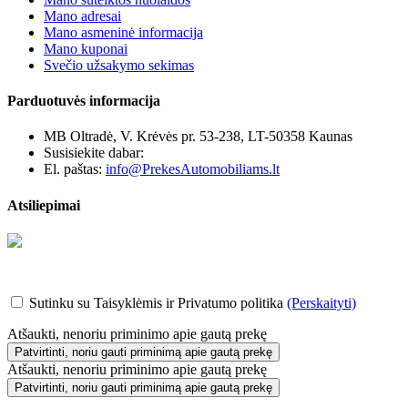
Mano adresai
Mano asmeninė informacija
Mano kuponai
Svečio užsakymo sekimas
Parduotuvės informacija
MB Oltradė, V. Krėvės pr. 53-238, LT-50358 Kaunas
Susisiekite dabar:
+370 655 12221
El. paštas:
info@PrekesAutomobiliams.lt
Atsiliepimai
Sutinku su Taisyklėmis ir Privatumo politika
(Perskaityti)
Atšaukti, nenoriu priminimo apie gautą prekę
Patvirtinti, noriu gauti priminimą apie gautą prekę
Atšaukti, nenoriu priminimo apie gautą prekę
Patvirtinti, noriu gauti priminimą apie gautą prekę