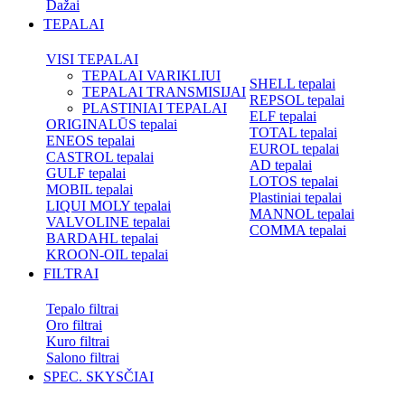
Dažai
TEPALAI
VISI TEPALAI
TEPALAI VARIKLIUI
SHELL tepalai
TEPALAI TRANSMISIJAI
REPSOL tepalai
PLASTINIAI TEPALAI
ELF tepalai
ORIGINALŪS tepalai
TOTAL tepalai
ENEOS tepalai
EUROL tepalai
CASTROL tepalai
AD tepalai
GULF tepalai
LOTOS tepalai
MOBIL tepalai
Plastiniai tepalai
LIQUI MOLY tepalai
MANNOL tepalai
VALVOLINE tepalai
COMMA tepalai
BARDAHL tepalai
KROON-OIL tepalai
FILTRAI
Tepalo filtrai
Oro filtrai
Kuro filtrai
Salono filtrai
SPEC. SKYSČIAI