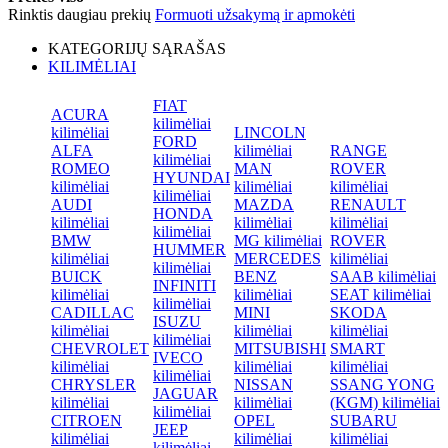
Rinktis daugiau prekių
Formuoti užsakymą ir apmokėti
KATEGORIJŲ SĄRAŠAS
KILIMĖLIAI
FIAT
ACURA
kilimėliai
kilimėliai
LINCOLN
FORD
ALFA
kilimėliai
RANGE
kilimėliai
ROMEO
MAN
ROVER
HYUNDAI
kilimėliai
kilimėliai
kilimėliai
kilimėliai
AUDI
MAZDA
RENAULT
HONDA
kilimėliai
kilimėliai
kilimėliai
kilimėliai
BMW
MG kilimėliai
ROVER
HUMMER
kilimėliai
MERCEDES
kilimėliai
kilimėliai
BUICK
BENZ
SAAB kilimėliai
INFINITI
kilimėliai
kilimėliai
SEAT kilimėliai
kilimėliai
CADILLAC
MINI
SKODA
ISUZU
kilimėliai
kilimėliai
kilimėliai
kilimėliai
CHEVROLET
MITSUBISHI
SMART
IVECO
kilimėliai
kilimėliai
kilimėliai
kilimėliai
CHRYSLER
NISSAN
SSANG YONG
JAGUAR
kilimėliai
kilimėliai
(KGM) kilimėliai
kilimėliai
CITROEN
OPEL
SUBARU
JEEP
kilimėliai
kilimėliai
kilimėliai
kilimėliai