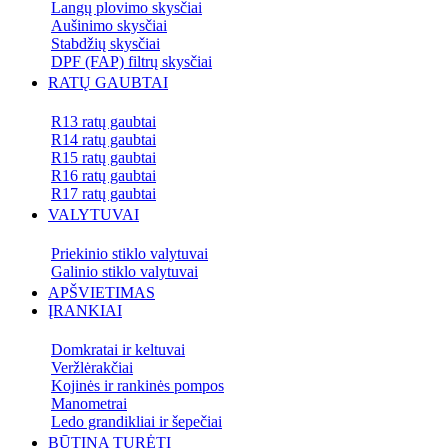
Langų plovimo skysčiai
Aušinimo skysčiai
Stabdžių skysčiai
DPF (FAP) filtrų skysčiai
RATŲ GAUBTAI
R13 ratų gaubtai
R14 ratų gaubtai
R15 ratų gaubtai
R16 ratų gaubtai
R17 ratų gaubtai
VALYTUVAI
Priekinio stiklo valytuvai
Galinio stiklo valytuvai
APŠVIETIMAS
ĮRANKIAI
Domkratai ir keltuvai
Veržlėrakčiai
Kojinės ir rankinės pompos
Manometrai
Ledo grandikliai ir šepečiai
BŪTINA TURĖTI