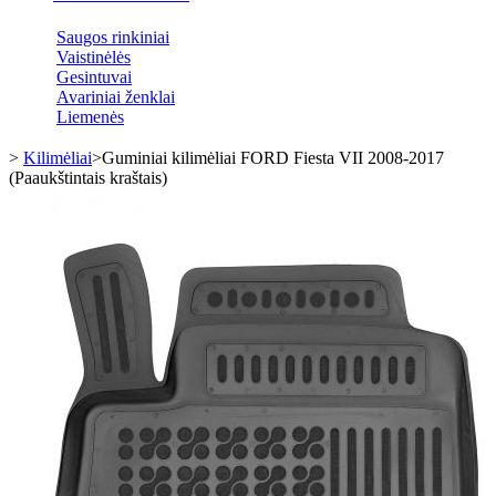
Saugos rinkiniai
Vaistinėlės
Gesintuvai
Avariniai ženklai
Liemenės
>
Kilimėliai
>
Guminiai kilimėliai FORD Fiesta VII 2008-2017
(Paaukštintais kraštais)