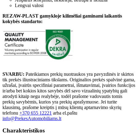
Lengvai valosi
REZAW-PLAST gamykloje kilimėliai gaminami laikantis
kokybės standarto:
SVARBU:
Pateikiamos prekių nuotraukos yra pavyzdinės ir skirtos
tik prekės iliustraciniams tikslams. Originalios prekės spalvinė gama,
užrašai, įvairūs specifiniai parametrai, išmatavimai, įvairios funkcijos
ir/arba bet kokios kitos savybės dėl savo vizualinių ypatybių gali
atrodyti kitaip negu realybėje, todėl prašome vadovautis tomis
prekių savybėmis, kurios yra prekių aprašymuose. Jei turite
klausimų, prašome kreiptis į mūsų klientų aptarnavimo skyrių
telefonu
+370 655 12221
arba el.paštu
info@PrekesAutomobiliams.lt
Charakteristikos