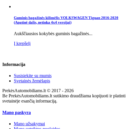
Guminis bagažinės kilimėlis VOLKSWAGEN Tiguan 2016-2020
(Apatinė dalis, netinka 4x4 versijai)
Aukščiausios kokybės guminis bagažinės...
Į krepšelį
Informacija
Susisiekite su mumis
Svetainės žemėlapis
PrekėsAutomobiliams.lt © 2017 - 2026
Be PrekėsAutomobiliams.lt sutikimo draudžiama kopijuoti ir platinti
svetainėje esančią informaciją.
Mano paskyra
Mano užsakymai
Mano suteiktos nuolaidos