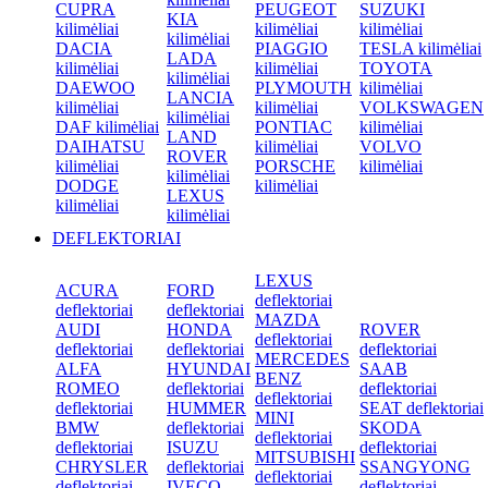
CUPRA
PEUGEOT
SUZUKI
KIA
kilimėliai
kilimėliai
kilimėliai
kilimėliai
DACIA
PIAGGIO
TESLA kilimėliai
LADA
kilimėliai
kilimėliai
TOYOTA
kilimėliai
DAEWOO
PLYMOUTH
kilimėliai
LANCIA
kilimėliai
kilimėliai
VOLKSWAGEN
kilimėliai
DAF kilimėliai
PONTIAC
kilimėliai
LAND
DAIHATSU
kilimėliai
VOLVO
ROVER
kilimėliai
PORSCHE
kilimėliai
kilimėliai
DODGE
kilimėliai
LEXUS
kilimėliai
kilimėliai
DEFLEKTORIAI
LEXUS
ACURA
FORD
deflektoriai
deflektoriai
deflektoriai
MAZDA
AUDI
HONDA
ROVER
deflektoriai
deflektoriai
deflektoriai
deflektoriai
MERCEDES
ALFA
HYUNDAI
SAAB
BENZ
ROMEO
deflektoriai
deflektoriai
deflektoriai
deflektoriai
HUMMER
SEAT deflektoriai
MINI
BMW
deflektoriai
SKODA
deflektoriai
deflektoriai
ISUZU
deflektoriai
MITSUBISHI
CHRYSLER
deflektoriai
SSANGYONG
deflektoriai
deflektoriai
IVECO
deflektoriai