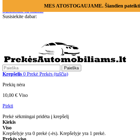
Prisijungti
MES ATOSTOGAUJAME. Šiandien pateikti už
Susisiekite su mumis
Susisiekite dabar:
+370 655 12221
Paieška
Krepšelis
0
Prekė
Prekės
(tuščia)
Prekių nėra
10,00 €
Viso
Pirkti
Prekė sėkmingai pridėta į krepšelį
Kiekis
Viso
Krepšelyje yra
0
prekė (-ės).
Krepšelyje yra 1 prekė.
Prekės viso