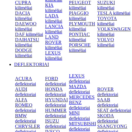
CUPRA
PEUGEOT
SUZUKI
KIA
kilimėliai
kilimėliai
kilimėliai
kilimėliai
DACIA
PIAGGIO
TESLA kilimėliai
LADA
kilimėliai
kilimėliai
TOYOTA
kilimėliai
DAEWOO
PLYMOUTH
kilimėliai
LANCIA
kilimėliai
kilimėliai
VOLKSWAGEN
kilimėliai
DAF kilimėliai
PONTIAC
kilimėliai
LAND
DAIHATSU
kilimėliai
VOLVO
ROVER
kilimėliai
PORSCHE
kilimėliai
kilimėliai
DODGE
kilimėliai
LEXUS
kilimėliai
kilimėliai
DEFLEKTORIAI
LEXUS
ACURA
FORD
deflektoriai
deflektoriai
deflektoriai
MAZDA
AUDI
HONDA
ROVER
deflektoriai
deflektoriai
deflektoriai
deflektoriai
MERCEDES
ALFA
HYUNDAI
SAAB
BENZ
ROMEO
deflektoriai
deflektoriai
deflektoriai
deflektoriai
HUMMER
SEAT deflektoriai
MINI
BMW
deflektoriai
SKODA
deflektoriai
deflektoriai
ISUZU
deflektoriai
MITSUBISHI
CHRYSLER
deflektoriai
SSANGYONG
deflektoriai
deflektoriai
IVECO
deflektoriai