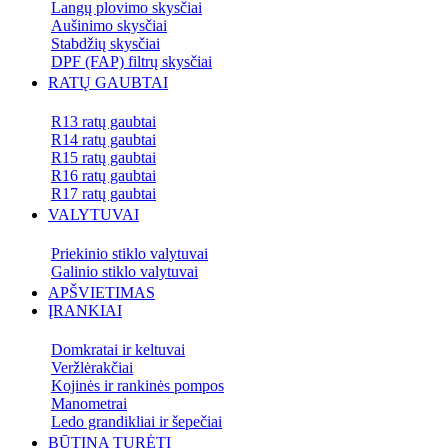
Langų plovimo skysčiai
Aušinimo skysčiai
Stabdžių skysčiai
DPF (FAP) filtrų skysčiai
RATŲ GAUBTAI
R13 ratų gaubtai
R14 ratų gaubtai
R15 ratų gaubtai
R16 ratų gaubtai
R17 ratų gaubtai
VALYTUVAI
Priekinio stiklo valytuvai
Galinio stiklo valytuvai
APŠVIETIMAS
ĮRANKIAI
Domkratai ir keltuvai
Veržlėrakčiai
Kojinės ir rankinės pompos
Manometrai
Ledo grandikliai ir šepečiai
BŪTINA TURĖTI