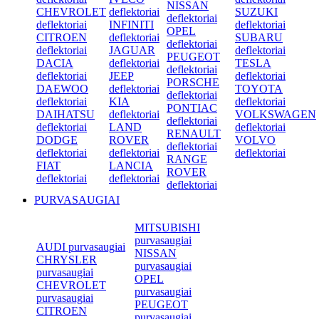
NISSAN
CHEVROLET
deflektoriai
SUZUKI
deflektoriai
deflektoriai
INFINITI
deflektoriai
OPEL
CITROEN
deflektoriai
SUBARU
deflektoriai
deflektoriai
JAGUAR
deflektoriai
PEUGEOT
DACIA
deflektoriai
TESLA
deflektoriai
deflektoriai
JEEP
deflektoriai
PORSCHE
DAEWOO
deflektoriai
TOYOTA
deflektoriai
deflektoriai
KIA
deflektoriai
PONTIAC
DAIHATSU
deflektoriai
VOLKSWAGEN
deflektoriai
deflektoriai
LAND
deflektoriai
RENAULT
DODGE
ROVER
VOLVO
deflektoriai
deflektoriai
deflektoriai
deflektoriai
RANGE
FIAT
LANCIA
ROVER
deflektoriai
deflektoriai
deflektoriai
PURVASAUGIAI
MITSUBISHI
purvasaugiai
AUDI purvasaugiai
NISSAN
CHRYSLER
purvasaugiai
purvasaugiai
OPEL
CHEVROLET
purvasaugiai
purvasaugiai
PEUGEOT
CITROEN
purvasaugiai