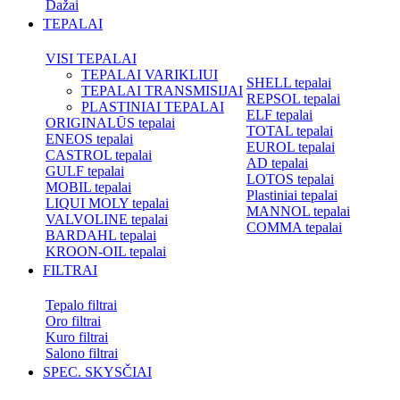
Dažai
TEPALAI
VISI TEPALAI
TEPALAI VARIKLIUI
SHELL tepalai
TEPALAI TRANSMISIJAI
REPSOL tepalai
PLASTINIAI TEPALAI
ELF tepalai
ORIGINALŪS tepalai
TOTAL tepalai
ENEOS tepalai
EUROL tepalai
CASTROL tepalai
AD tepalai
GULF tepalai
LOTOS tepalai
MOBIL tepalai
Plastiniai tepalai
LIQUI MOLY tepalai
MANNOL tepalai
VALVOLINE tepalai
COMMA tepalai
BARDAHL tepalai
KROON-OIL tepalai
FILTRAI
Tepalo filtrai
Oro filtrai
Kuro filtrai
Salono filtrai
SPEC. SKYSČIAI