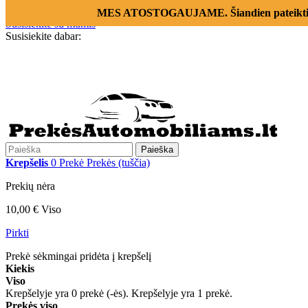
Prisijungti
MES ATOSTOGAUJAME. Šiandien pateikti už
Susisiekite su mumis
Susisiekite dabar:
+370 655 12221
Paieška
Krepšelis
0
Prekė
Prekės
(tuščia)
Prekių nėra
10,00 €
Viso
Pirkti
Prekė sėkmingai pridėta į krepšelį
Kiekis
Viso
Krepšelyje yra
0
prekė (-ės).
Krepšelyje yra 1 prekė.
Prekės viso