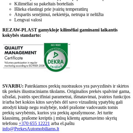
Kilimėliai su pakeltais borteliais
Išlieka elastingi prie įvairių temperatūrų
Atsparūs senėjimui, nekietėja, netrupa ir nelūžta
Lengvai valosi
REZAW-PLAST gamykloje kilimėliai gaminami laikantis
kokybės standarto:
SVARBU:
Pateikiamos prekių nuotraukos yra pavyzdinės ir skirtos
tik prekės iliustraciniams tikslams. Originalios prekės spalvinė gama,
užrašai, įvairūs specifiniai parametrai, išmatavimai, įvairios funkcijos
ir/arba bet kokios kitos savybės dėl savo vizualinių ypatybių gali
atrodyti kitaip negu realybėje, todėl prašome vadovautis tomis
prekių savybėmis, kurios yra prekių aprašymuose. Jei turite
klausimų, prašome kreiptis į mūsų klientų aptarnavimo skyrių
telefonu
+370 655 12221
arba el.paštu
info@PrekesAutomobiliams.lt