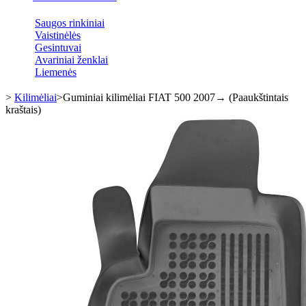
Saugos rinkiniai
Vaistinėlės
Gesintuvai
Avariniai ženklai
Liemenės
>
Kilimėliai
>
Guminiai kilimėliai FIAT 500 2007→ (Paaukštintais
kraštais)