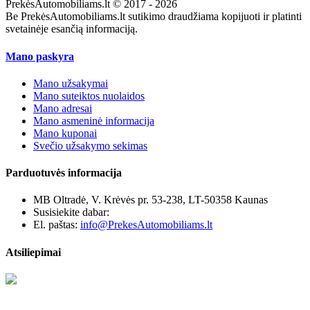
PrekėsAutomobiliams.lt © 2017 - 2026
Be PrekėsAutomobiliams.lt sutikimo draudžiama kopijuoti ir platinti
svetainėje esančią informaciją.
Mano paskyra
Mano užsakymai
Mano suteiktos nuolaidos
Mano adresai
Mano asmeninė informacija
Mano kuponai
Svečio užsakymo sekimas
Parduotuvės informacija
MB Oltradė, V. Krėvės pr. 53-238, LT-50358 Kaunas
Susisiekite dabar:
+370 655 12221
El. paštas:
info@PrekesAutomobiliams.lt
Atsiliepimai