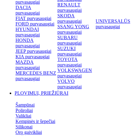
purvasaugiai
RENAULT
DACIA
purvasaugiai
purvasaugiai
SKODA
FIAT purvasaugiai
purvasaugiai
UNIVERSALŪS
FORD purvasaugiai
SSANG YONG
purvasaugiai
HYUNDAI
purvasaugiai
purvasaugiai
SUBARU
HONDA
purvasaugiai
purvasaugiai
SUZUKI
JEEP purvasaugiai
purvasaugiai
KIA purvasaugiai
TOYOTA
MAZDA
purvasaugiai
purvasaugiai
VOLKSWAGEN
MERCEDES BENZ
purvasaugiai
purvasaugiai
VOLVO
purvasaugiai
PLOVIMUI, PRIEŽIŪRAI
Šampūnai
Poliroliai
Valikliai
Kempinės ir šepečiai
Silikonai
Oro gaivikliai