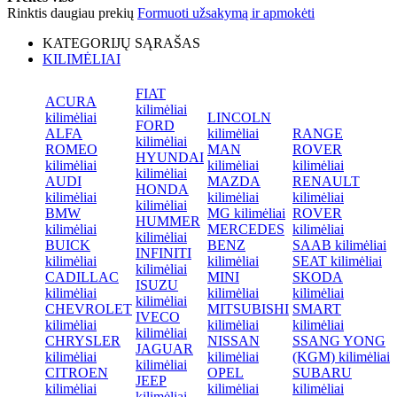
Rinktis daugiau prekių
Formuoti užsakymą ir apmokėti
KATEGORIJŲ SĄRAŠAS
KILIMĖLIAI
FIAT
ACURA
kilimėliai
kilimėliai
LINCOLN
FORD
ALFA
kilimėliai
RANGE
kilimėliai
ROMEO
MAN
ROVER
HYUNDAI
kilimėliai
kilimėliai
kilimėliai
kilimėliai
AUDI
MAZDA
RENAULT
HONDA
kilimėliai
kilimėliai
kilimėliai
kilimėliai
BMW
MG kilimėliai
ROVER
HUMMER
kilimėliai
MERCEDES
kilimėliai
kilimėliai
BUICK
BENZ
SAAB kilimėliai
INFINITI
kilimėliai
kilimėliai
SEAT kilimėliai
kilimėliai
CADILLAC
MINI
SKODA
ISUZU
kilimėliai
kilimėliai
kilimėliai
kilimėliai
CHEVROLET
MITSUBISHI
SMART
IVECO
kilimėliai
kilimėliai
kilimėliai
kilimėliai
CHRYSLER
NISSAN
SSANG YONG
JAGUAR
kilimėliai
kilimėliai
(KGM) kilimėliai
kilimėliai
CITROEN
OPEL
SUBARU
JEEP
kilimėliai
kilimėliai
kilimėliai
kilimėliai