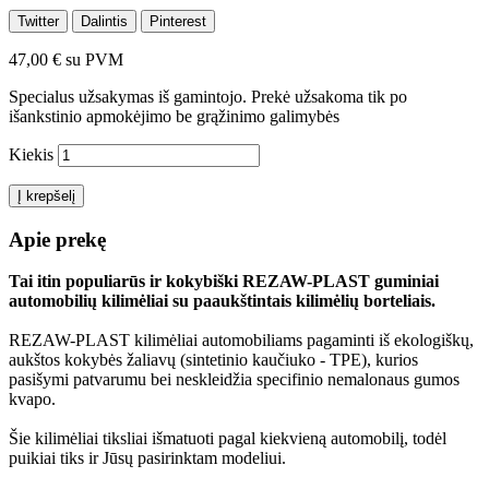
Twitter
Dalintis
Pinterest
47,00 €
su PVM
Specialus užsakymas iš gamintojo. Prekė užsakoma tik po
išankstinio apmokėjimo be grąžinimo galimybės
Kiekis
Į krepšelį
Apie prekę
Tai itin populiarūs ir kokybiški REZAW-PLAST guminiai
automobilių kilimėliai su paaukštintais kilimėlių borteliais.
REZAW-PLAST kilimėliai automobiliams pagaminti iš ekologiškų,
aukštos kokybės žaliavų (sintetinio kaučiuko - TPE), kurios
pasišymi patvarumu bei neskleidžia specifinio nemalonaus gumos
kvapo.
Šie kilimėliai tiksliai išmatuoti pagal kiekvieną automobilį, todėl
puikiai tiks ir Jūsų pasirinktam modeliui.