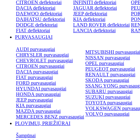
CITROEN deflektoriai
INFINITI deflektoriai
OPEL
DACIA deflektoriai
JAGUAR deflektoriai
PEU
DAEWOO deflektoriai
JEEP deflektoriai
POR
DAIHATSU deflektoriai
KIA deflektoriai
PON
DODGE deflektoriai
LAND ROVER deflektoriai
REN
FIAT deflektoriai
LANCIA deflektoriai
RAN
PURVASAUGIAI
AUDI purvasaugiai
MITSUBISHI purvasaugia
CHRYSLER purvasaugiai
NISSAN purvasaugiai
CHEVROLET purvasaugiai
OPEL purvasaugiai
CITROEN purvasaugiai
PEUGEOT purvasaugiai
DACIA purvasaugiai
RENAULT purvasaugiai
FIAT purvasaugiai
SKODA purvasaugiai
FORD purvasaugiai
SSANG YONG purvasaugi
HYUNDAI purvasaugiai
SUBARU purvasaugiai
HONDA purvasaugiai
SUZUKI purvasaugiai
JEEP purvasaugiai
TOYOTA purvasaugiai
KIA purvasaugiai
VOLKSWAGEN purvasaug
MAZDA purvasaugiai
VOLVO purvasaugiai
MERCEDES BENZ purvasaugiai
PLOVIMUI, PRIEŽIŪRAI
Šampūnai