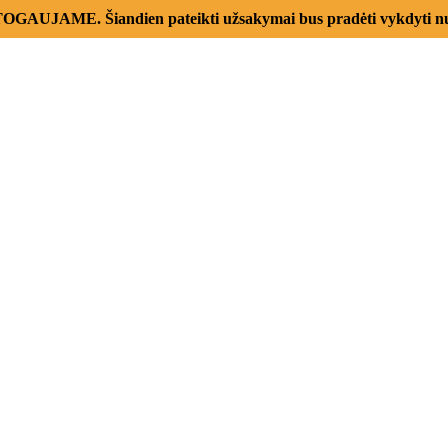
AUJAME. Šiandien pateikti užsakymai bus pradėti vykdyti nu