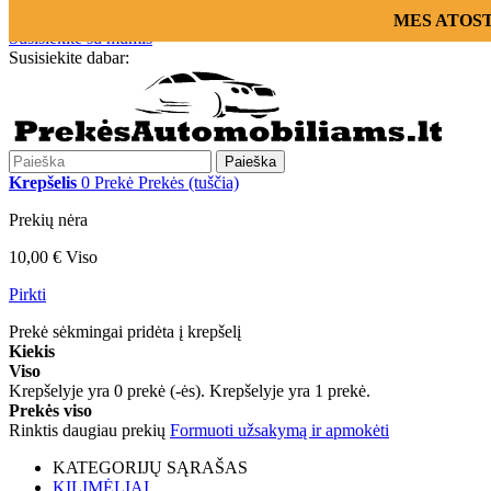
Prisijungti
MES ATOSTOG
Susisiekite su mumis
Susisiekite dabar:
+370 655 12221
Paieška
Krepšelis
0
Prekė
Prekės
(tuščia)
Prekių nėra
10,00 €
Viso
Pirkti
Prekė sėkmingai pridėta į krepšelį
Kiekis
Viso
Krepšelyje yra
0
prekė (-ės).
Krepšelyje yra 1 prekė.
Prekės viso
Rinktis daugiau prekių
Formuoti užsakymą ir apmokėti
KATEGORIJŲ SĄRAŠAS
KILIMĖLIAI