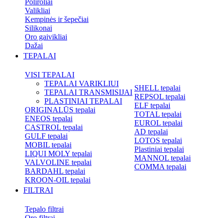
Poliroliai
Valikliai
Kempinės ir šepečiai
Silikonai
Oro gaivikliai
Dažai
TEPALAI
VISI TEPALAI
TEPALAI VARIKLIUI
SHELL tepalai
TEPALAI TRANSMISIJAI
REPSOL tepalai
PLASTINIAI TEPALAI
ELF tepalai
ORIGINALŪS tepalai
TOTAL tepalai
ENEOS tepalai
EUROL tepalai
CASTROL tepalai
AD tepalai
GULF tepalai
LOTOS tepalai
MOBIL tepalai
Plastiniai tepalai
LIQUI MOLY tepalai
MANNOL tepalai
VALVOLINE tepalai
COMMA tepalai
BARDAHL tepalai
KROON-OIL tepalai
FILTRAI
Tepalo filtrai
Oro filtrai