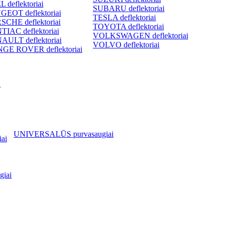
 deflektoriai
SUBARU deflektoriai
GEOT deflektoriai
TESLA deflektoriai
SCHE deflektoriai
TOYOTA deflektoriai
TIAC deflektoriai
VOLKSWAGEN deflektoriai
AULT deflektoriai
VOLVO deflektoriai
GE ROVER deflektoriai
i
UNIVERSALŪS purvasaugiai
ai
iai