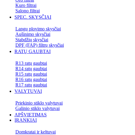
Kuro filtrai
Salono filtrai
SPEC. SKYSČIAI
Langų plovimo skysčiai
Aušinimo skysčiai
Stabdžių skysčiai
DPF (FAP) filtrų skysčiai
RATŲ GAUBTAI
R13 ratų gaubtai
R14 ratų gaubtai
R15 ratų gaubtai
R16 ratų gaubtai
R17 ratų gaubtai
VALYTUVAI
Priekinio stiklo valytuvai
Galinio stiklo valytuvai
APŠVIETIMAS
ĮRANKIAI
Domkratai ir keltuvai