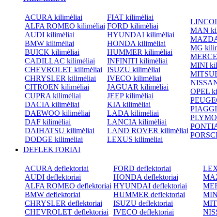
ACURA kilimėliai
FIAT kilimėliai
LINCOLN
ALFA ROMEO kilimėliai
FORD kilimėliai
MAN kil
AUDI kilimėliai
HYUNDAI kilimėliai
MAZDA k
BMW kilimėliai
HONDA kilimėliai
MG kilim
BUICK kilimėliai
HUMMER kilimėliai
MERCED
CADILLAC kilimėliai
INFINITI kilimėliai
MINI kil
CHEVROLET kilimėliai
ISUZU kilimėliai
MITSUBI
CHRYSLER kilimėliai
IVECO kilimėliai
NISSAN 
CITROEN kilimėliai
JAGUAR kilimėliai
OPEL kil
CUPRA kilimėliai
JEEP kilimėliai
PEUGEOT
DACIA kilimėliai
KIA kilimėliai
PIAGGIO
DAEWOO kilimėliai
LADA kilimėliai
PLYMOU
DAF kilimėliai
LANCIA kilimėliai
PONTIAC
DAIHATSU kilimėliai
LAND ROVER kilimėliai
PORSCHE
DODGE kilimėliai
LEXUS kilimėliai
DEFLEKTORIAI
ACURA deflektoriai
FORD deflektoriai
LEXU
AUDI deflektoriai
HONDA deflektoriai
MAZ
ALFA ROMEO deflektoriai
HYUNDAI deflektoriai
MER
BMW deflektoriai
HUMMER deflektoriai
MINI
CHRYSLER deflektoriai
ISUZU deflektoriai
MIT
CHEVROLET deflektoriai
IVECO deflektoriai
NISS