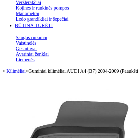
Veržlėrakčiai
Kojinės ir rankinės pompos
Manometrai
Ledo grandikliai ir šepečiai
BŪTINA TURĖTI
Saugos rinkiniai
Vaistinėlės
Gesintuvai
Avariniai ženklai
Liemenės
>
Kilimėliai
>
Guminiai kilimėliai AUDI A4 (B7) 2004-2009 (Paaukštint