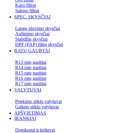
Kuro filtrai
Salono filtrai
SPEC. SKYSČIAI
Langų plovimo skysčiai
Aušinimo skysčiai
Stabdžių skysčiai
DPF (FAP) filtrų skysčiai
RATŲ GAUBTAI
R13 ratų gaubtai
R14 ratų gaubtai
R15 ratų gaubtai
R16 ratų gaubtai
R17 ratų gaubtai
VALYTUVAI
Priekinio stiklo valytuvai
Galinio stiklo valytuvai
APŠVIETIMAS
ĮRANKIAI
Domkratai ir keltuvai