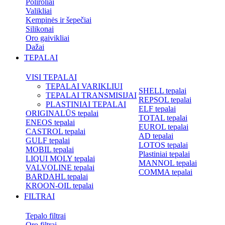
Poliroliai
Valikliai
Kempinės ir šepečiai
Silikonai
Oro gaivikliai
Dažai
TEPALAI
VISI TEPALAI
TEPALAI VARIKLIUI
SHELL tepalai
TEPALAI TRANSMISIJAI
REPSOL tepalai
PLASTINIAI TEPALAI
ELF tepalai
ORIGINALŪS tepalai
TOTAL tepalai
ENEOS tepalai
EUROL tepalai
CASTROL tepalai
AD tepalai
GULF tepalai
LOTOS tepalai
MOBIL tepalai
Plastiniai tepalai
LIQUI MOLY tepalai
MANNOL tepalai
VALVOLINE tepalai
COMMA tepalai
BARDAHL tepalai
KROON-OIL tepalai
FILTRAI
Tepalo filtrai
Oro filtrai