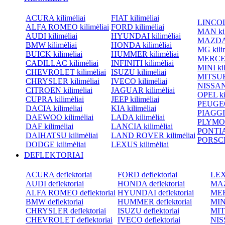
ACURA kilimėliai
FIAT kilimėliai
LINCOLN
ALFA ROMEO kilimėliai
FORD kilimėliai
MAN kil
AUDI kilimėliai
HYUNDAI kilimėliai
MAZDA k
BMW kilimėliai
HONDA kilimėliai
MG kilim
BUICK kilimėliai
HUMMER kilimėliai
MERCED
CADILLAC kilimėliai
INFINITI kilimėliai
MINI kil
CHEVROLET kilimėliai
ISUZU kilimėliai
MITSUBI
CHRYSLER kilimėliai
IVECO kilimėliai
NISSAN 
CITROEN kilimėliai
JAGUAR kilimėliai
OPEL kil
CUPRA kilimėliai
JEEP kilimėliai
PEUGEOT
DACIA kilimėliai
KIA kilimėliai
PIAGGIO
DAEWOO kilimėliai
LADA kilimėliai
PLYMOU
DAF kilimėliai
LANCIA kilimėliai
PONTIAC
DAIHATSU kilimėliai
LAND ROVER kilimėliai
PORSCHE
DODGE kilimėliai
LEXUS kilimėliai
DEFLEKTORIAI
ACURA deflektoriai
FORD deflektoriai
LEXU
AUDI deflektoriai
HONDA deflektoriai
MAZ
ALFA ROMEO deflektoriai
HYUNDAI deflektoriai
MER
BMW deflektoriai
HUMMER deflektoriai
MINI
CHRYSLER deflektoriai
ISUZU deflektoriai
MIT
CHEVROLET deflektoriai
IVECO deflektoriai
NISS