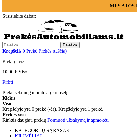
Prisijungti
MES ATOSTOG
Susisiekite su mumis
Susisiekite dabar:
+370 655 12221
Paieška
Krepšelis
0
Prekė
Prekės
(tuščia)
Prekių nėra
10,00 €
Viso
Pirkti
Prekė sėkmingai pridėta į krepšelį
Kiekis
Viso
Krepšelyje yra
0
prekė (-ės).
Krepšelyje yra 1 prekė.
Prekės viso
Rinktis daugiau prekių
Formuoti užsakymą ir apmokėti
KATEGORIJŲ SĄRAŠAS
KILIMĖLIAI