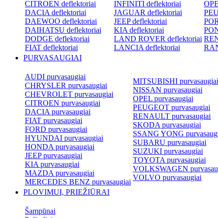
CITROEN deflektoriai
INFINITI deflektoriai
OPEL
DACIA deflektoriai
JAGUAR deflektoriai
PEU
DAEWOO deflektoriai
JEEP deflektoriai
POR
DAIHATSU deflektoriai
KIA deflektoriai
PON
DODGE deflektoriai
LAND ROVER deflektoriai
REN
FIAT deflektoriai
LANCIA deflektoriai
RAN
PURVASAUGIAI
AUDI purvasaugiai
MITSUBISHI purvasaugia
CHRYSLER purvasaugiai
NISSAN purvasaugiai
CHEVROLET purvasaugiai
OPEL purvasaugiai
CITROEN purvasaugiai
PEUGEOT purvasaugiai
DACIA purvasaugiai
RENAULT purvasaugiai
FIAT purvasaugiai
SKODA purvasaugiai
FORD purvasaugiai
SSANG YONG purvasaugi
HYUNDAI purvasaugiai
SUBARU purvasaugiai
HONDA purvasaugiai
SUZUKI purvasaugiai
JEEP purvasaugiai
TOYOTA purvasaugiai
KIA purvasaugiai
VOLKSWAGEN purvasaug
MAZDA purvasaugiai
VOLVO purvasaugiai
MERCEDES BENZ purvasaugiai
PLOVIMUI, PRIEŽIŪRAI
Šampūnai