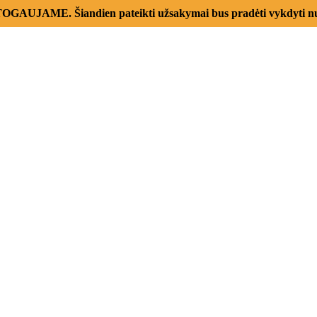
AUJAME. Šiandien pateikti užsakymai bus pradėti vykdyti nu