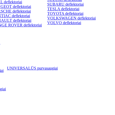
 deflektoriai
SUBARU deflektoriai
GEOT deflektoriai
TESLA deflektoriai
SCHE deflektoriai
TOYOTA deflektoriai
TIAC deflektoriai
VOLKSWAGEN deflektoriai
AULT deflektoriai
VOLVO deflektoriai
GE ROVER deflektoriai
i
UNIVERSALŪS purvasaugiai
ai
iai