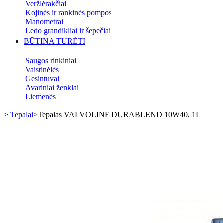
Veržlėrakčiai
Kojinės ir rankinės pompos
Manometrai
Ledo grandikliai ir šepečiai
BŪTINA TURĖTI
Saugos rinkiniai
Vaistinėlės
Gesintuvai
Avariniai ženklai
Liemenės
>
Tepalai
>
Tepalas VALVOLINE DURABLEND 10W40, 1L