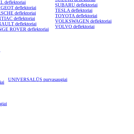
 deflektoriai
SUBARU deflektoriai
GEOT deflektoriai
TESLA deflektoriai
SCHE deflektoriai
TOYOTA deflektoriai
TIAC deflektoriai
VOLKSWAGEN deflektoriai
AULT deflektoriai
VOLVO deflektoriai
GE ROVER deflektoriai
i
UNIVERSALŪS purvasaugiai
ai
iai