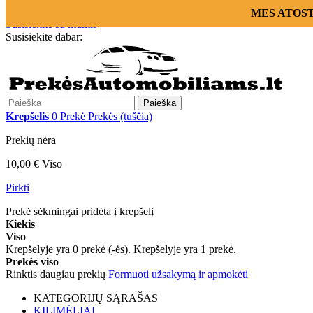
Prisijungti
MES ATOSTOG
Susisiekite su mumis
Susisiekite dabar:
+370 655 12221
Paieška
Krepšelis
0
Prekė
Prekės
(tuščia)
Prekių nėra
10,00 €
Viso
Pirkti
Prekė sėkmingai pridėta į krepšelį
Kiekis
Viso
Krepšelyje yra
0
prekė (-ės).
Krepšelyje yra 1 prekė.
Prekės viso
Rinktis daugiau prekių
Formuoti užsakymą ir apmokėti
KATEGORIJŲ SĄRAŠAS
KILIMĖLIAI