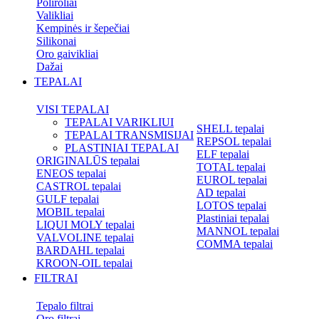
Poliroliai
Valikliai
Kempinės ir šepečiai
Silikonai
Oro gaivikliai
Dažai
TEPALAI
VISI TEPALAI
TEPALAI VARIKLIUI
SHELL tepalai
TEPALAI TRANSMISIJAI
REPSOL tepalai
PLASTINIAI TEPALAI
ELF tepalai
ORIGINALŪS tepalai
TOTAL tepalai
ENEOS tepalai
EUROL tepalai
CASTROL tepalai
AD tepalai
GULF tepalai
LOTOS tepalai
MOBIL tepalai
Plastiniai tepalai
LIQUI MOLY tepalai
MANNOL tepalai
VALVOLINE tepalai
COMMA tepalai
BARDAHL tepalai
KROON-OIL tepalai
FILTRAI
Tepalo filtrai
Oro filtrai