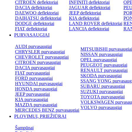
CITROEN deflektoriai
INFINITI deflektoriai
OPEL
DACIA deflektoriai
JAGUAR deflektoriai
PEU
DAEWOO deflektoriai
JEEP deflektoriai
POR
DAIHATSU deflektoriai
KIA deflektoriai
PON
DODGE deflektoriai
LAND ROVER deflektoriai
REN
FIAT deflektoriai
LANCIA deflektoriai
RAN
PURVASAUGIAI
AUDI purvasaugiai
MITSUBISHI purvasaugia
CHRYSLER purvasaugiai
NISSAN purvasaugiai
CHEVROLET purvasaugiai
OPEL purvasaugiai
CITROEN purvasaugiai
PEUGEOT purvasaugiai
DACIA purvasaugiai
RENAULT purvasaugiai
FIAT purvasaugiai
SKODA purvasaugiai
FORD purvasaugiai
SSANG YONG purvasaugi
HYUNDAI purvasaugiai
SUBARU purvasaugiai
HONDA purvasaugiai
SUZUKI purvasaugiai
JEEP purvasaugiai
TOYOTA purvasaugiai
KIA purvasaugiai
VOLKSWAGEN purvasaug
MAZDA purvasaugiai
VOLVO purvasaugiai
MERCEDES BENZ purvasaugiai
PLOVIMUI, PRIEŽIŪRAI
Šampūnai