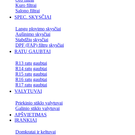
Kuro filtrai
Salono filtrai
SPEC. SKYSČIAI
Langų plovimo skysčiai
Aušinimo skysčiai
Stabdžių skysčiai
DPF (FAP) filtrų skysčiai
RATŲ GAUBTAI
R13 ratų gaubtai
R14 ratų gaubtai
R15 ratų gaubtai
R16 ratų gaubtai
R17 ratų gaubtai
VALYTUVAI
Priekinio stiklo valytuvai
Galinio stiklo valytuvai
APŠVIETIMAS
ĮRANKIAI
Domkratai ir keltuvai