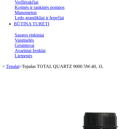
Veržlėrakčiai
Kojinės ir rankinės pompos
Manometrai
Ledo grandikliai ir šepečiai
BŪTINA TURĖTI
Saugos rinkiniai
Vaistinėlės
Gesintuvai
Avariniai ženklai
Liemenės
>
Tepalai
>
Tepalas TOTAL QUARTZ 9000 5W-40, 1L