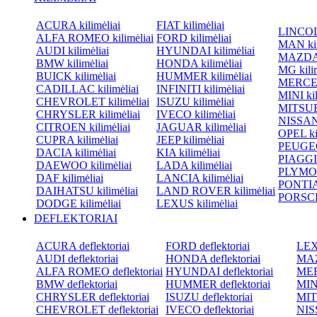
ACURA kilimėliai
FIAT kilimėliai
LINCOLN
ALFA ROMEO kilimėliai
FORD kilimėliai
MAN kil
AUDI kilimėliai
HYUNDAI kilimėliai
MAZDA k
BMW kilimėliai
HONDA kilimėliai
MG kilim
BUICK kilimėliai
HUMMER kilimėliai
MERCED
CADILLAC kilimėliai
INFINITI kilimėliai
MINI kil
CHEVROLET kilimėliai
ISUZU kilimėliai
MITSUBI
CHRYSLER kilimėliai
IVECO kilimėliai
NISSAN 
CITROEN kilimėliai
JAGUAR kilimėliai
OPEL kil
CUPRA kilimėliai
JEEP kilimėliai
PEUGEOT
DACIA kilimėliai
KIA kilimėliai
PIAGGIO
DAEWOO kilimėliai
LADA kilimėliai
PLYMOU
DAF kilimėliai
LANCIA kilimėliai
PONTIAC
DAIHATSU kilimėliai
LAND ROVER kilimėliai
PORSCHE
DODGE kilimėliai
LEXUS kilimėliai
DEFLEKTORIAI
ACURA deflektoriai
FORD deflektoriai
LEXU
AUDI deflektoriai
HONDA deflektoriai
MAZ
ALFA ROMEO deflektoriai
HYUNDAI deflektoriai
MER
BMW deflektoriai
HUMMER deflektoriai
MINI
CHRYSLER deflektoriai
ISUZU deflektoriai
MIT
CHEVROLET deflektoriai
IVECO deflektoriai
NISS