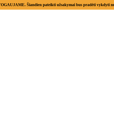
AUJAME. Šiandien pateikti užsakymai bus pradėti vykdyti nu