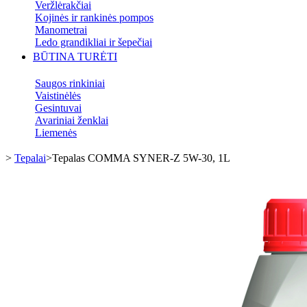
Veržlėrakčiai
Kojinės ir rankinės pompos
Manometrai
Ledo grandikliai ir šepečiai
BŪTINA TURĖTI
Saugos rinkiniai
Vaistinėlės
Gesintuvai
Avariniai ženklai
Liemenės
>
Tepalai
>
Tepalas COMMA SYNER-Z 5W-30, 1L