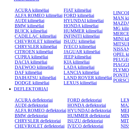
ACURA kilimėliai
FIAT kilimėliai
LINCOLN
ALFA ROMEO kilimėliai
FORD kilimėliai
MAN kil
AUDI kilimėliai
HYUNDAI kilimėliai
MAZDA k
BMW kilimėliai
HONDA kilimėliai
MG kilim
BUICK kilimėliai
HUMMER kilimėliai
MERCED
CADILLAC kilimėliai
INFINITI kilimėliai
MINI kil
CHEVROLET kilimėliai
ISUZU kilimėliai
MITSUBI
CHRYSLER kilimėliai
IVECO kilimėliai
NISSAN 
CITROEN kilimėliai
JAGUAR kilimėliai
OPEL kil
CUPRA kilimėliai
JEEP kilimėliai
PEUGEOT
DACIA kilimėliai
KIA kilimėliai
PIAGGIO
DAEWOO kilimėliai
LADA kilimėliai
PLYMOU
DAF kilimėliai
LANCIA kilimėliai
PONTIAC
DAIHATSU kilimėliai
LAND ROVER kilimėliai
PORSCHE
DODGE kilimėliai
LEXUS kilimėliai
DEFLEKTORIAI
ACURA deflektoriai
FORD deflektoriai
LEXU
AUDI deflektoriai
HONDA deflektoriai
MAZ
ALFA ROMEO deflektoriai
HYUNDAI deflektoriai
MER
BMW deflektoriai
HUMMER deflektoriai
MINI
CHRYSLER deflektoriai
ISUZU deflektoriai
MIT
CHEVROLET deflektoriai
IVECO deflektoriai
NISS