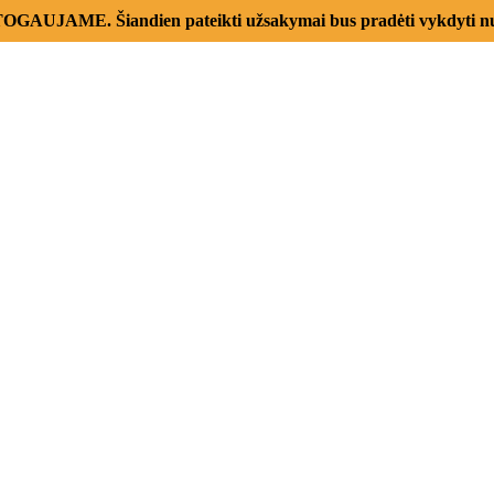
AUJAME. Šiandien pateikti užsakymai bus pradėti vykdyti nu