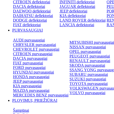
CITROEN deflektoriai
INFINITI deflektoriai
OPEL
DACIA deflektoriai
JAGUAR deflektoriai
PEU
DAEWOO deflektoriai
JEEP deflektoriai
POR
DAIHATSU deflektoriai
KIA deflektoriai
PON
DODGE deflektoriai
LAND ROVER deflektoriai
REN
FIAT deflektoriai
LANCIA deflektoriai
RAN
PURVASAUGIAI
AUDI purvasaugiai
MITSUBISHI purvasaugia
CHRYSLER purvasaugiai
NISSAN purvasaugiai
CHEVROLET purvasaugiai
OPEL purvasaugiai
CITROEN purvasaugiai
PEUGEOT purvasaugiai
DACIA purvasaugiai
RENAULT purvasaugiai
FIAT purvasaugiai
SKODA purvasaugiai
FORD purvasaugiai
SSANG YONG purvasaugi
HYUNDAI purvasaugiai
SUBARU purvasaugiai
HONDA purvasaugiai
SUZUKI purvasaugiai
JEEP purvasaugiai
TOYOTA purvasaugiai
KIA purvasaugiai
VOLKSWAGEN purvasaug
MAZDA purvasaugiai
VOLVO purvasaugiai
MERCEDES BENZ purvasaugiai
PLOVIMUI, PRIEŽIŪRAI
Šampūnai