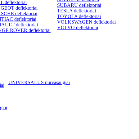
 deflektoriai
SUBARU deflektoriai
GEOT deflektoriai
TESLA deflektoriai
SCHE deflektoriai
TOYOTA deflektoriai
TIAC deflektoriai
VOLKSWAGEN deflektoriai
AULT deflektoriai
VOLVO deflektoriai
GE ROVER deflektoriai
i
UNIVERSALŪS purvasaugiai
ai
iai