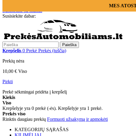
Prisijungti
MES ATOSTOG
Susisiekite su mumis
Susisiekite dabar:
+370 655 12221
Paieška
Krepšelis
0
Prekė
Prekės
(tuščia)
Prekių nėra
10,00 €
Viso
Pirkti
Prekė sėkmingai pridėta į krepšelį
Kiekis
Viso
Krepšelyje yra
0
prekė (-ės).
Krepšelyje yra 1 prekė.
Prekės viso
Rinktis daugiau prekių
Formuoti užsakymą ir apmokėti
KATEGORIJŲ SĄRAŠAS
KILIMĖLIAI