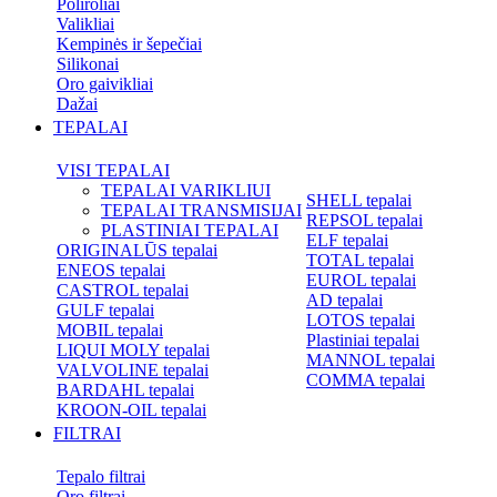
Poliroliai
Valikliai
Kempinės ir šepečiai
Silikonai
Oro gaivikliai
Dažai
TEPALAI
VISI TEPALAI
TEPALAI VARIKLIUI
SHELL tepalai
TEPALAI TRANSMISIJAI
REPSOL tepalai
PLASTINIAI TEPALAI
ELF tepalai
ORIGINALŪS tepalai
TOTAL tepalai
ENEOS tepalai
EUROL tepalai
CASTROL tepalai
AD tepalai
GULF tepalai
LOTOS tepalai
MOBIL tepalai
Plastiniai tepalai
LIQUI MOLY tepalai
MANNOL tepalai
VALVOLINE tepalai
COMMA tepalai
BARDAHL tepalai
KROON-OIL tepalai
FILTRAI
Tepalo filtrai
Oro filtrai