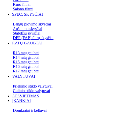
Kuro filtrai
Salono filtrai
SPEC. SKYSČIAI
Langų plovimo skysčiai
Aušinimo skysčiai
Stabdžių skysčiai
DPF (FAP) filtrų skysčiai
RATŲ GAUBTAI
R13 ratų gaubtai
R14 ratų gaubtai
R15 ratų gaubtai
R16 ratų gaubtai
R17 ratų gaubtai
VALYTUVAI
Priekinio stiklo valytuvai
Galinio stiklo valytuvai
APŠVIETIMAS
ĮRANKIAI
Domkratai ir keltuvai