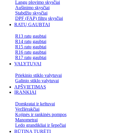
Langų plovimo skysčiai
Aušinimo skysčiai
Stabdžių skysčiai
DPF (FAP) filtrų skysčiai
RATŲ GAUBTAI
R13 ratų gaubtai
R14 ratų gaubtai
R15 ratų gaubtai
R16 ratų gaubtai
R17 ratų gaubtai
VALYTUVAI
Priekinio stiklo valytuvai
Galinio stiklo valytuvai
APŠVIETIMAS
ĮRANKIAI
Domkratai ir keltuvai
Veržlėrakčiai
Kojinės ir rankinės pompos
Manometrai
Ledo grandikliai ir šepečiai
BŪTINA TURĖTI