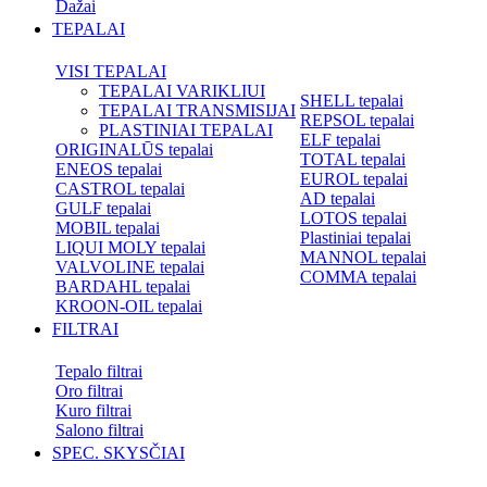
Dažai
TEPALAI
VISI TEPALAI
TEPALAI VARIKLIUI
SHELL tepalai
TEPALAI TRANSMISIJAI
REPSOL tepalai
PLASTINIAI TEPALAI
ELF tepalai
ORIGINALŪS tepalai
TOTAL tepalai
ENEOS tepalai
EUROL tepalai
CASTROL tepalai
AD tepalai
GULF tepalai
LOTOS tepalai
MOBIL tepalai
Plastiniai tepalai
LIQUI MOLY tepalai
MANNOL tepalai
VALVOLINE tepalai
COMMA tepalai
BARDAHL tepalai
KROON-OIL tepalai
FILTRAI
Tepalo filtrai
Oro filtrai
Kuro filtrai
Salono filtrai
SPEC. SKYSČIAI