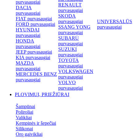
purvasaugiai
RENAULT
DACIA
purvasaugiai
purvasaugiai
SKODA
FIAT purvasaugiai
purvasaugiai
UNIVERSALŪS
FORD purvasaugiai
SSANG YONG
purvasaugiai
HYUNDAI
purvasaugiai
purvasaugiai
SUBARU
HONDA
purvasaugiai
purvasaugiai
SUZUKI
JEEP purvasaugiai
purvasaugiai
KIA purvasaugiai
TOYOTA
MAZDA
purvasaugiai
purvasaugiai
VOLKSWAGEN
MERCEDES BENZ
purvasaugiai
purvasaugiai
VOLVO
purvasaugiai
PLOVIMUI, PRIEŽIŪRAI
Šampūnai
Poliroliai
Valikliai
Kempinės ir šepečiai
Silikonai
Oro gaivikliai