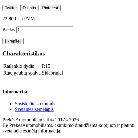
Twitter
Dalintis
Pinterest
22,80 €
su PVM
Kiekis
Į krepšelį
Charakteristikos
Ratlankio dydis
R15
Ratų gaubtų spalva
Sidabriniai
Informacija
Susisiekite su mumis
Svetainės žemėlapis
PrekėsAutomobiliams.lt © 2017 - 2026
Be PrekėsAutomobiliams.lt sutikimo draudžiama kopijuoti ir platinti
svetainėje esančią informaciją.