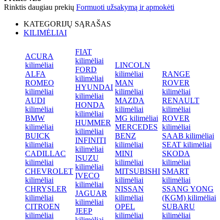
Rinktis daugiau prekių
Formuoti užsakymą ir apmokėti
KATEGORIJŲ SĄRAŠAS
KILIMĖLIAI
FIAT
ACURA
kilimėliai
kilimėliai
LINCOLN
FORD
ALFA
kilimėliai
RANGE
kilimėliai
ROMEO
MAN
ROVER
HYUNDAI
kilimėliai
kilimėliai
kilimėliai
kilimėliai
AUDI
MAZDA
RENAULT
HONDA
kilimėliai
kilimėliai
kilimėliai
kilimėliai
BMW
MG kilimėliai
ROVER
HUMMER
kilimėliai
MERCEDES
kilimėliai
kilimėliai
BUICK
BENZ
SAAB kilimėliai
INFINITI
kilimėliai
kilimėliai
SEAT kilimėliai
kilimėliai
CADILLAC
MINI
SKODA
ISUZU
kilimėliai
kilimėliai
kilimėliai
kilimėliai
CHEVROLET
MITSUBISHI
SMART
IVECO
kilimėliai
kilimėliai
kilimėliai
kilimėliai
CHRYSLER
NISSAN
SSANG YONG
JAGUAR
kilimėliai
kilimėliai
(KGM) kilimėliai
kilimėliai
CITROEN
OPEL
SUBARU
JEEP
kilimėliai
kilimėliai
kilimėliai
kilimėliai