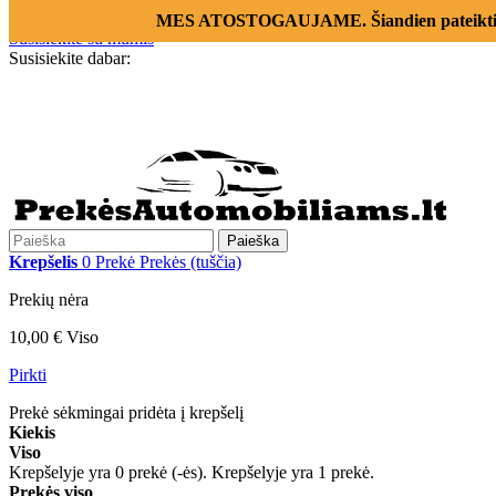
Prisijungti
MES ATOSTOGAUJAME. Šiandien pateikti už
Susisiekite su mumis
Susisiekite dabar:
+370 655 12221
Paieška
Krepšelis
0
Prekė
Prekės
(tuščia)
Prekių nėra
10,00 €
Viso
Pirkti
Prekė sėkmingai pridėta į krepšelį
Kiekis
Viso
Krepšelyje yra
0
prekė (-ės).
Krepšelyje yra 1 prekė.
Prekės viso