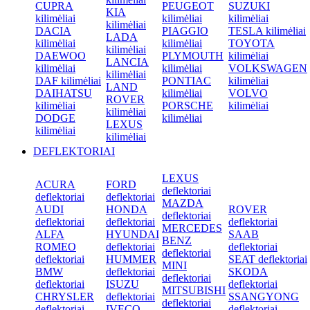
CUPRA
PEUGEOT
SUZUKI
KIA
kilimėliai
kilimėliai
kilimėliai
kilimėliai
DACIA
PIAGGIO
TESLA kilimėliai
LADA
kilimėliai
kilimėliai
TOYOTA
kilimėliai
DAEWOO
PLYMOUTH
kilimėliai
LANCIA
kilimėliai
kilimėliai
VOLKSWAGEN
kilimėliai
DAF kilimėliai
PONTIAC
kilimėliai
LAND
DAIHATSU
kilimėliai
VOLVO
ROVER
kilimėliai
PORSCHE
kilimėliai
kilimėliai
DODGE
kilimėliai
LEXUS
kilimėliai
kilimėliai
DEFLEKTORIAI
LEXUS
ACURA
FORD
deflektoriai
deflektoriai
deflektoriai
MAZDA
AUDI
HONDA
ROVER
deflektoriai
deflektoriai
deflektoriai
deflektoriai
MERCEDES
ALFA
HYUNDAI
SAAB
BENZ
ROMEO
deflektoriai
deflektoriai
deflektoriai
deflektoriai
HUMMER
SEAT deflektoriai
MINI
BMW
deflektoriai
SKODA
deflektoriai
deflektoriai
ISUZU
deflektoriai
MITSUBISHI
CHRYSLER
deflektoriai
SSANGYONG
deflektoriai
deflektoriai
IVECO
deflektoriai