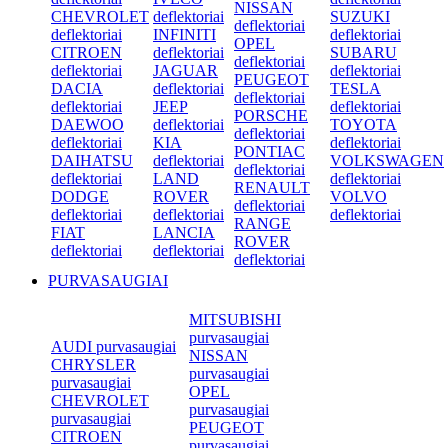
NISSAN
CHEVROLET
deflektoriai
SUZUKI
deflektoriai
deflektoriai
INFINITI
deflektoriai
OPEL
CITROEN
deflektoriai
SUBARU
deflektoriai
deflektoriai
JAGUAR
deflektoriai
PEUGEOT
DACIA
deflektoriai
TESLA
deflektoriai
deflektoriai
JEEP
deflektoriai
PORSCHE
DAEWOO
deflektoriai
TOYOTA
deflektoriai
deflektoriai
KIA
deflektoriai
PONTIAC
DAIHATSU
deflektoriai
VOLKSWAGEN
deflektoriai
deflektoriai
LAND
deflektoriai
RENAULT
DODGE
ROVER
VOLVO
deflektoriai
deflektoriai
deflektoriai
deflektoriai
RANGE
FIAT
LANCIA
ROVER
deflektoriai
deflektoriai
deflektoriai
PURVASAUGIAI
MITSUBISHI
purvasaugiai
AUDI purvasaugiai
NISSAN
CHRYSLER
purvasaugiai
purvasaugiai
OPEL
CHEVROLET
purvasaugiai
purvasaugiai
PEUGEOT
CITROEN
purvasaugiai