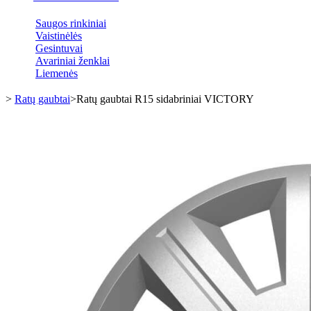
Saugos rinkiniai
Vaistinėlės
Gesintuvai
Avariniai ženklai
Liemenės
>
Ratų gaubtai
>
Ratų gaubtai R15 sidabriniai VICTORY