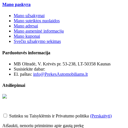
Mano paskyra
Mano užsakymai
Mano suteiktos nuolaidos
Mano adresai
Mano asmeninė informacija
Mano kuponai
Svečio užsakymo sekimas
Parduotuvės informacija
MB Oltradė, V. Krėvės pr. 53-238, LT-50358 Kaunas
Susisiekite dabar:
+370 655 12221
El. paštas:
info@PrekesAutomobiliams.lt
Atsiliepimai
Sutinku su Taisyklėmis ir Privatumo politika
(Perskaityti)
Atšaukti, nenoriu priminimo apie gautą prekę