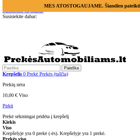
Prisijungti
MES ATOSTOGAUJAME. Šiandien pateikti už
Susisiekite su mumis
Susisiekite dabar:
+370 655 12221
Paieška
Krepšelis
0
Prekė
Prekės
(tuščia)
Prekių nėra
10,00 €
Viso
Pirkti
Prekė sėkmingai pridėta į krepšelį
Kiekis
Viso
Krepšelyje yra
0
prekė (-ės).
Krepšelyje yra 1 prekė.
Prekės viso