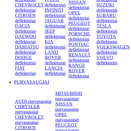
NISSAN
CHEVROLET
deflektoriai
SUZUKI
deflektoriai
deflektoriai
INFINITI
deflektoriai
OPEL
CITROEN
deflektoriai
SUBARU
deflektoriai
deflektoriai
JAGUAR
deflektoriai
PEUGEOT
DACIA
deflektoriai
TESLA
deflektoriai
deflektoriai
JEEP
deflektoriai
PORSCHE
DAEWOO
deflektoriai
TOYOTA
deflektoriai
deflektoriai
KIA
deflektoriai
PONTIAC
DAIHATSU
deflektoriai
VOLKSWAGEN
deflektoriai
deflektoriai
LAND
deflektoriai
RENAULT
DODGE
ROVER
VOLVO
deflektoriai
deflektoriai
deflektoriai
deflektoriai
RANGE
FIAT
LANCIA
ROVER
deflektoriai
deflektoriai
deflektoriai
PURVASAUGIAI
MITSUBISHI
purvasaugiai
AUDI purvasaugiai
NISSAN
CHRYSLER
purvasaugiai
purvasaugiai
OPEL
CHEVROLET
purvasaugiai
purvasaugiai
PEUGEOT
CITROEN
purvasaugiai