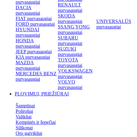
purvasaugiai
RENAULT
DACIA
purvasaugiai
purvasaugiai
SKODA
FIAT purvasaugiai
purvasaugiai
UNIVERSALŪS
FORD purvasaugiai
SSANG YONG
purvasaugiai
HYUNDAI
purvasaugiai
purvasaugiai
SUBARU
HONDA
purvasaugiai
purvasaugiai
SUZUKI
JEEP purvasaugiai
purvasaugiai
KIA purvasaugiai
TOYOTA
MAZDA
purvasaugiai
purvasaugiai
VOLKSWAGEN
MERCEDES BENZ
purvasaugiai
purvasaugiai
VOLVO
purvasaugiai
PLOVIMUI, PRIEŽIŪRAI
Šampūnai
Poliroliai
Valikliai
Kempinės ir šepečiai
Silikonai
Oro gaivikliai