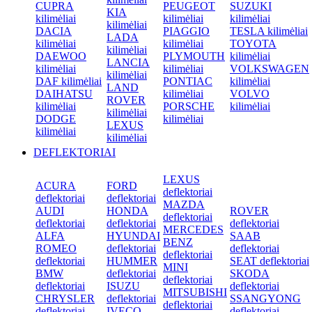
CUPRA
PEUGEOT
SUZUKI
KIA
kilimėliai
kilimėliai
kilimėliai
kilimėliai
DACIA
PIAGGIO
TESLA kilimėliai
LADA
kilimėliai
kilimėliai
TOYOTA
kilimėliai
DAEWOO
PLYMOUTH
kilimėliai
LANCIA
kilimėliai
kilimėliai
VOLKSWAGEN
kilimėliai
DAF kilimėliai
PONTIAC
kilimėliai
LAND
DAIHATSU
kilimėliai
VOLVO
ROVER
kilimėliai
PORSCHE
kilimėliai
kilimėliai
DODGE
kilimėliai
LEXUS
kilimėliai
kilimėliai
DEFLEKTORIAI
LEXUS
ACURA
FORD
deflektoriai
deflektoriai
deflektoriai
MAZDA
AUDI
HONDA
ROVER
deflektoriai
deflektoriai
deflektoriai
deflektoriai
MERCEDES
ALFA
HYUNDAI
SAAB
BENZ
ROMEO
deflektoriai
deflektoriai
deflektoriai
deflektoriai
HUMMER
SEAT deflektoriai
MINI
BMW
deflektoriai
SKODA
deflektoriai
deflektoriai
ISUZU
deflektoriai
MITSUBISHI
CHRYSLER
deflektoriai
SSANGYONG
deflektoriai
deflektoriai
IVECO
deflektoriai