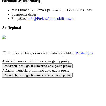
Parduotuvės informacija
MB Oltradė, V. Krėvės pr. 53-238, LT-50358 Kaunas
Susisiekite dabar:
+370 655 12221
El. paštas:
info@PrekesAutomobiliams.lt
Atsiliepimai
Sutinku su Taisyklėmis ir Privatumo politika
(Perskaityti)
Atšaukti, nenoriu priminimo apie gautą prekę
Patvirtinti, noriu gauti priminimą apie gautą prekę
Atšaukti, nenoriu priminimo apie gautą prekę
Patvirtinti, noriu gauti priminimą apie gautą prekę