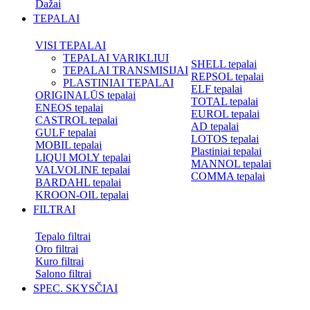
Dažai
TEPALAI
VISI TEPALAI
TEPALAI VARIKLIUI
SHELL tepalai
TEPALAI TRANSMISIJAI
REPSOL tepalai
PLASTINIAI TEPALAI
ELF tepalai
ORIGINALŪS tepalai
TOTAL tepalai
ENEOS tepalai
EUROL tepalai
CASTROL tepalai
AD tepalai
GULF tepalai
LOTOS tepalai
MOBIL tepalai
Plastiniai tepalai
LIQUI MOLY tepalai
MANNOL tepalai
VALVOLINE tepalai
COMMA tepalai
BARDAHL tepalai
KROON-OIL tepalai
FILTRAI
Tepalo filtrai
Oro filtrai
Kuro filtrai
Salono filtrai
SPEC. SKYSČIAI