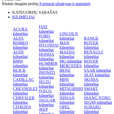
Rinktis daugiau prekių
Formuoti užsakymą ir apmokėti
KATEGORIJŲ SĄRAŠAS
KILIMĖLIAI
FIAT
ACURA
kilimėliai
kilimėliai
LINCOLN
FORD
ALFA
kilimėliai
RANGE
kilimėliai
ROMEO
MAN
ROVER
HYUNDAI
kilimėliai
kilimėliai
kilimėliai
kilimėliai
AUDI
MAZDA
RENAULT
HONDA
kilimėliai
kilimėliai
kilimėliai
kilimėliai
BMW
MG kilimėliai
ROVER
HUMMER
kilimėliai
MERCEDES
kilimėliai
kilimėliai
BUICK
BENZ
SAAB kilimėliai
INFINITI
kilimėliai
kilimėliai
SEAT kilimėliai
kilimėliai
CADILLAC
MINI
SKODA
ISUZU
kilimėliai
kilimėliai
kilimėliai
kilimėliai
CHEVROLET
MITSUBISHI
SMART
IVECO
kilimėliai
kilimėliai
kilimėliai
kilimėliai
CHRYSLER
NISSAN
SSANG YONG
JAGUAR
kilimėliai
kilimėliai
(KGM) kilimėliai
kilimėliai
CITROEN
OPEL
SUBARU
JEEP
kilimėliai
kilimėliai
kilimėliai
kilimėliai