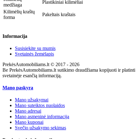
Plastikiniai kilimėliai
medžiaga
Kilimėlių kraštų
Pakeltais kraštais
forma
Informacija
Susisiekite su mumis
Svetainės žemėlapis
PrekėsAutomobiliams.lt © 2017 - 2026
Be PrekėsAutomobiliams.lt sutikimo draudžiama kopijuoti ir platinti
svetainėje esančią informaciją.
Mano paskyra
Mano užsakymai
Mano suteiktos nuolaidos
Mano adresai
Mano asmeninė informacija
Mano kuponai
Svečio užsakymo sekimas