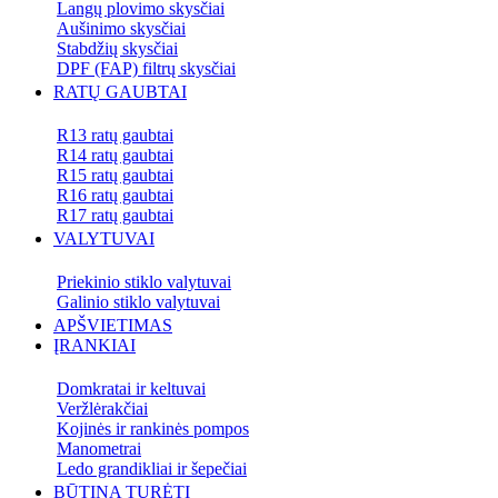
Langų plovimo skysčiai
Aušinimo skysčiai
Stabdžių skysčiai
DPF (FAP) filtrų skysčiai
RATŲ GAUBTAI
R13 ratų gaubtai
R14 ratų gaubtai
R15 ratų gaubtai
R16 ratų gaubtai
R17 ratų gaubtai
VALYTUVAI
Priekinio stiklo valytuvai
Galinio stiklo valytuvai
APŠVIETIMAS
ĮRANKIAI
Domkratai ir keltuvai
Veržlėrakčiai
Kojinės ir rankinės pompos
Manometrai
Ledo grandikliai ir šepečiai
BŪTINA TURĖTI