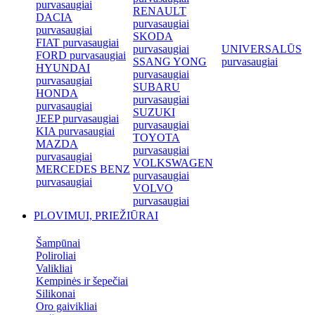
purvasaugiai
RENAULT
DACIA
purvasaugiai
purvasaugiai
SKODA
FIAT purvasaugiai
purvasaugiai
UNIVERSALŪS
FORD purvasaugiai
SSANG YONG
purvasaugiai
HYUNDAI
purvasaugiai
purvasaugiai
SUBARU
HONDA
purvasaugiai
purvasaugiai
SUZUKI
JEEP purvasaugiai
purvasaugiai
KIA purvasaugiai
TOYOTA
MAZDA
purvasaugiai
purvasaugiai
VOLKSWAGEN
MERCEDES BENZ
purvasaugiai
purvasaugiai
VOLVO
purvasaugiai
PLOVIMUI, PRIEŽIŪRAI
Šampūnai
Poliroliai
Valikliai
Kempinės ir šepečiai
Silikonai
Oro gaivikliai