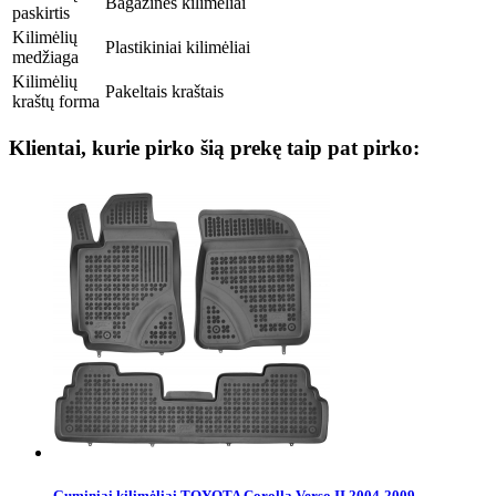
Bagažinės kilimėliai
paskirtis
Kilimėlių
Plastikiniai kilimėliai
medžiaga
Kilimėlių
Pakeltais kraštais
kraštų forma
Klientai, kurie pirko šią prekę taip pat pirko:
Guminiai kilimėliai TOYOTA Corolla Verso II 2004-2009