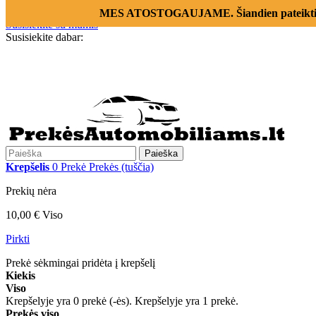
Prisijungti
MES ATOSTOGAUJAME. Šiandien pateikti už
Susisiekite su mumis
Susisiekite dabar:
+370 655 12221
Paieška
Krepšelis
0
Prekė
Prekės
(tuščia)
Prekių nėra
10,00 €
Viso
Pirkti
Prekė sėkmingai pridėta į krepšelį
Kiekis
Viso
Krepšelyje yra
0
prekė (-ės).
Krepšelyje yra 1 prekė.
Prekės viso