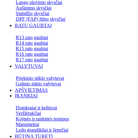
Langų plovimo skysčiai
Aušinimo skysčiai
Stabdžių skysčiai
DPF (FAP) filtrų skysčiai
RATŲ GAUBTAI
R13 ratų gaubtai
R14 ratų gaubtai
R15 ratų gaubtai
R16 ratų gaubtai
R17 ratų gaubtai
VALYTUVAI
Priekinio stiklo valytuvai
Galinio stiklo valytuvai
APŠVIETIMAS
ĮRANKIAI
Domkratai ir keltuvai
Veržlėrakčiai
Kojinės ir rankinės pompos
Manometrai
Ledo grandikliai ir šepečiai
BŪTINA TURĖTI