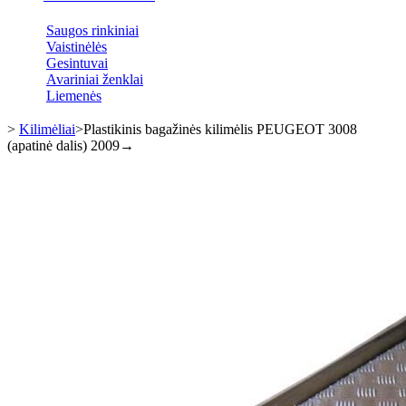
Saugos rinkiniai
Vaistinėlės
Gesintuvai
Avariniai ženklai
Liemenės
>
Kilimėliai
>
Plastikinis bagažinės kilimėlis PEUGEOT 3008
(apatinė dalis) 2009→