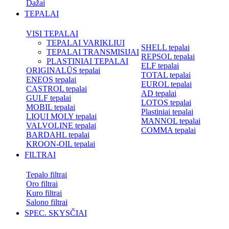
Dažai
TEPALAI
VISI TEPALAI
TEPALAI VARIKLIUI
SHELL tepalai
TEPALAI TRANSMISIJAI
REPSOL tepalai
PLASTINIAI TEPALAI
ELF tepalai
ORIGINALŪS tepalai
TOTAL tepalai
ENEOS tepalai
EUROL tepalai
CASTROL tepalai
AD tepalai
GULF tepalai
LOTOS tepalai
MOBIL tepalai
Plastiniai tepalai
LIQUI MOLY tepalai
MANNOL tepalai
VALVOLINE tepalai
COMMA tepalai
BARDAHL tepalai
KROON-OIL tepalai
FILTRAI
Tepalo filtrai
Oro filtrai
Kuro filtrai
Salono filtrai
SPEC. SKYSČIAI