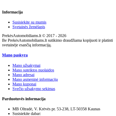
Informacija
Susisiekite su mumis
Svetainės žemėlapis
PrekėsAutomobiliams.lt © 2017 - 2026
Be PrekėsAutomobiliams.lt sutikimo draudžiama kopijuoti ir platinti
svetainėje esančią informaciją.
Mano paskyra
Mano užsakymai
Mano suteiktos nuolaidos
Mano adresai
Mano asmeninė informacija
Mano kuponai
Svečio užsakymo sekimas
Parduotuvės informacija
MB Oltradė, V. Krėvės pr. 53-238, LT-50358 Kaunas
Susisiekite dabar:
+370 655 12221