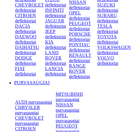
NISSAN
CHEVROLET
deflektoriai
SUZUKI
deflektoriai
deflektoriai
INFINITI
deflektoriai
OPEL
CITROEN
deflektoriai
SUBARU
deflektoriai
deflektoriai
JAGUAR
deflektoriai
PEUGEOT
DACIA
deflektoriai
TESLA
deflektoriai
deflektoriai
JEEP
deflektoriai
PORSCHE
DAEWOO
deflektoriai
TOYOTA
deflektoriai
deflektoriai
KIA
deflektoriai
PONTIAC
DAIHATSU
deflektoriai
VOLKSWAGEN
deflektoriai
deflektoriai
LAND
deflektoriai
RENAULT
DODGE
ROVER
VOLVO
deflektoriai
deflektoriai
deflektoriai
deflektoriai
RANGE
FIAT
LANCIA
ROVER
deflektoriai
deflektoriai
deflektoriai
PURVASAUGIAI
MITSUBISHI
purvasaugiai
AUDI purvasaugiai
NISSAN
CHRYSLER
purvasaugiai
purvasaugiai
OPEL
CHEVROLET
purvasaugiai
purvasaugiai
PEUGEOT
CITROEN
purvasaugiai