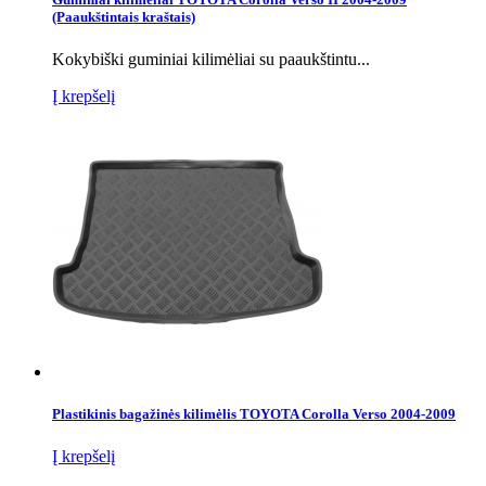
(Paaukštintais kraštais)
Kokybiški guminiai kilimėliai su paaukštintu...
Į krepšelį
Plastikinis bagažinės kilimėlis TOYOTA Corolla Verso 2004-2009
Į krepšelį