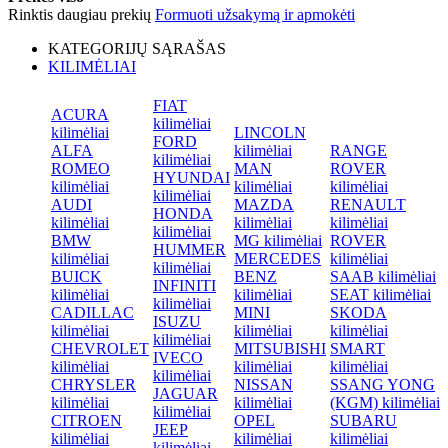
Rinktis daugiau prekių
Formuoti užsakymą ir apmokėti
KATEGORIJŲ SĄRAŠAS
KILIMĖLIAI
FIAT
ACURA
kilimėliai
kilimėliai
LINCOLN
FORD
ALFA
kilimėliai
RANGE
kilimėliai
ROMEO
MAN
ROVER
HYUNDAI
kilimėliai
kilimėliai
kilimėliai
kilimėliai
AUDI
MAZDA
RENAULT
HONDA
kilimėliai
kilimėliai
kilimėliai
kilimėliai
BMW
MG kilimėliai
ROVER
HUMMER
kilimėliai
MERCEDES
kilimėliai
kilimėliai
BUICK
BENZ
SAAB kilimėliai
INFINITI
kilimėliai
kilimėliai
SEAT kilimėliai
kilimėliai
CADILLAC
MINI
SKODA
ISUZU
kilimėliai
kilimėliai
kilimėliai
kilimėliai
CHEVROLET
MITSUBISHI
SMART
IVECO
kilimėliai
kilimėliai
kilimėliai
kilimėliai
CHRYSLER
NISSAN
SSANG YONG
JAGUAR
kilimėliai
kilimėliai
(KGM) kilimėliai
kilimėliai
CITROEN
OPEL
SUBARU
JEEP
kilimėliai
kilimėliai
kilimėliai
kilimėliai