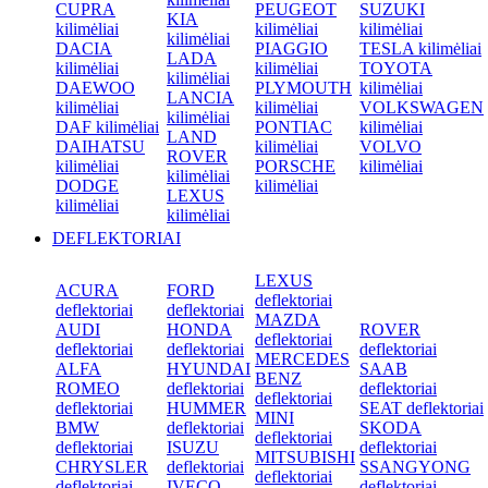
CUPRA
PEUGEOT
SUZUKI
KIA
kilimėliai
kilimėliai
kilimėliai
kilimėliai
DACIA
PIAGGIO
TESLA kilimėliai
LADA
kilimėliai
kilimėliai
TOYOTA
kilimėliai
DAEWOO
PLYMOUTH
kilimėliai
LANCIA
kilimėliai
kilimėliai
VOLKSWAGEN
kilimėliai
DAF kilimėliai
PONTIAC
kilimėliai
LAND
DAIHATSU
kilimėliai
VOLVO
ROVER
kilimėliai
PORSCHE
kilimėliai
kilimėliai
DODGE
kilimėliai
LEXUS
kilimėliai
kilimėliai
DEFLEKTORIAI
LEXUS
ACURA
FORD
deflektoriai
deflektoriai
deflektoriai
MAZDA
AUDI
HONDA
ROVER
deflektoriai
deflektoriai
deflektoriai
deflektoriai
MERCEDES
ALFA
HYUNDAI
SAAB
BENZ
ROMEO
deflektoriai
deflektoriai
deflektoriai
deflektoriai
HUMMER
SEAT deflektoriai
MINI
BMW
deflektoriai
SKODA
deflektoriai
deflektoriai
ISUZU
deflektoriai
MITSUBISHI
CHRYSLER
deflektoriai
SSANGYONG
deflektoriai
deflektoriai
IVECO
deflektoriai