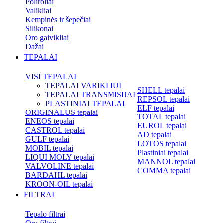
Poliroliai
Valikliai
Kempinės ir šepečiai
Silikonai
Oro gaivikliai
Dažai
TEPALAI
VISI TEPALAI
TEPALAI VARIKLIUI
SHELL tepalai
TEPALAI TRANSMISIJAI
REPSOL tepalai
PLASTINIAI TEPALAI
ELF tepalai
ORIGINALŪS tepalai
TOTAL tepalai
ENEOS tepalai
EUROL tepalai
CASTROL tepalai
AD tepalai
GULF tepalai
LOTOS tepalai
MOBIL tepalai
Plastiniai tepalai
LIQUI MOLY tepalai
MANNOL tepalai
VALVOLINE tepalai
COMMA tepalai
BARDAHL tepalai
KROON-OIL tepalai
FILTRAI
Tepalo filtrai
Oro filtrai