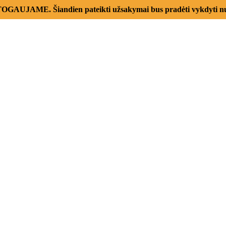
AUJAME. Šiandien pateikti užsakymai bus pradėti vykdyti nu