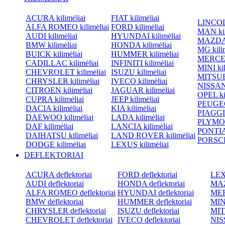
ACURA kilimėliai
FIAT kilimėliai
LINCOLN
ALFA ROMEO kilimėliai
FORD kilimėliai
MAN kil
AUDI kilimėliai
HYUNDAI kilimėliai
MAZDA k
BMW kilimėliai
HONDA kilimėliai
MG kilim
BUICK kilimėliai
HUMMER kilimėliai
MERCED
CADILLAC kilimėliai
INFINITI kilimėliai
MINI kil
CHEVROLET kilimėliai
ISUZU kilimėliai
MITSUBI
CHRYSLER kilimėliai
IVECO kilimėliai
NISSAN 
CITROEN kilimėliai
JAGUAR kilimėliai
OPEL kil
CUPRA kilimėliai
JEEP kilimėliai
PEUGEOT
DACIA kilimėliai
KIA kilimėliai
PIAGGIO
DAEWOO kilimėliai
LADA kilimėliai
PLYMOU
DAF kilimėliai
LANCIA kilimėliai
PONTIAC
DAIHATSU kilimėliai
LAND ROVER kilimėliai
PORSCHE
DODGE kilimėliai
LEXUS kilimėliai
DEFLEKTORIAI
ACURA deflektoriai
FORD deflektoriai
LEXU
AUDI deflektoriai
HONDA deflektoriai
MAZ
ALFA ROMEO deflektoriai
HYUNDAI deflektoriai
MER
BMW deflektoriai
HUMMER deflektoriai
MINI
CHRYSLER deflektoriai
ISUZU deflektoriai
MIT
CHEVROLET deflektoriai
IVECO deflektoriai
NISS