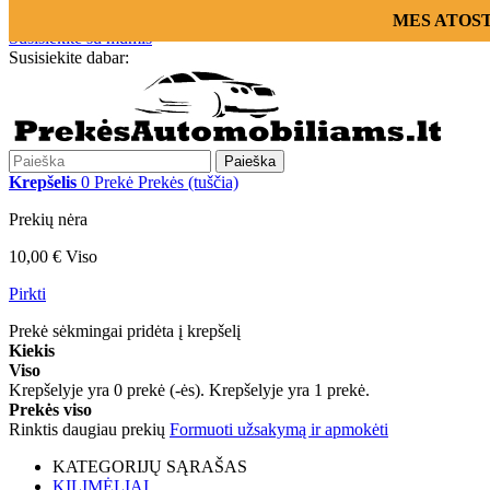
Prisijungti
MES ATOSTOG
Susisiekite su mumis
Susisiekite dabar:
+370 655 12221
Paieška
Krepšelis
0
Prekė
Prekės
(tuščia)
Prekių nėra
10,00 €
Viso
Pirkti
Prekė sėkmingai pridėta į krepšelį
Kiekis
Viso
Krepšelyje yra
0
prekė (-ės).
Krepšelyje yra 1 prekė.
Prekės viso
Rinktis daugiau prekių
Formuoti užsakymą ir apmokėti
KATEGORIJŲ SĄRAŠAS
KILIMĖLIAI