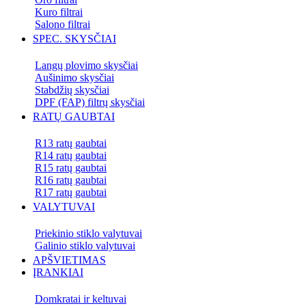
Kuro filtrai
Salono filtrai
SPEC. SKYSČIAI
Langų plovimo skysčiai
Aušinimo skysčiai
Stabdžių skysčiai
DPF (FAP) filtrų skysčiai
RATŲ GAUBTAI
R13 ratų gaubtai
R14 ratų gaubtai
R15 ratų gaubtai
R16 ratų gaubtai
R17 ratų gaubtai
VALYTUVAI
Priekinio stiklo valytuvai
Galinio stiklo valytuvai
APŠVIETIMAS
ĮRANKIAI
Domkratai ir keltuvai