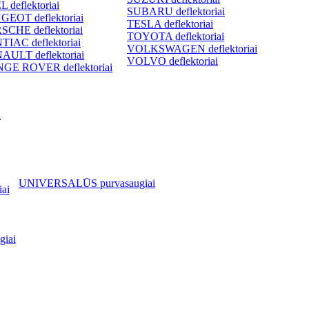
 deflektoriai
SUBARU deflektoriai
GEOT deflektoriai
TESLA deflektoriai
SCHE deflektoriai
TOYOTA deflektoriai
TIAC deflektoriai
VOLKSWAGEN deflektoriai
AULT deflektoriai
VOLVO deflektoriai
GE ROVER deflektoriai
i
UNIVERSALŪS purvasaugiai
ai
iai