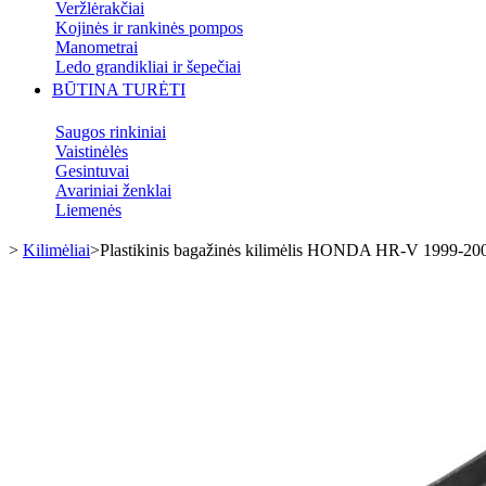
Veržlėrakčiai
Kojinės ir rankinės pompos
Manometrai
Ledo grandikliai ir šepečiai
BŪTINA TURĖTI
Saugos rinkiniai
Vaistinėlės
Gesintuvai
Avariniai ženklai
Liemenės
>
Kilimėliai
>
Plastikinis bagažinės kilimėlis HONDA HR-V 1999-20