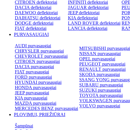
CITROEN deflektoriai
INFINITI deflektoriai
OPEL
DACIA deflektoriai
JAGUAR deflektoriai
PEU
DAEWOO deflektoriai
JEEP deflektoriai
POR
DAIHATSU deflektoriai
KIA deflektoriai
PON
DODGE deflektoriai
LAND ROVER deflektoriai
REN
FIAT deflektoriai
LANCIA deflektoriai
RAN
PURVASAUGIAI
AUDI purvasaugiai
MITSUBISHI purvasaugia
CHRYSLER purvasaugiai
NISSAN purvasaugiai
CHEVROLET purvasaugiai
OPEL purvasaugiai
CITROEN purvasaugiai
PEUGEOT purvasaugiai
DACIA purvasaugiai
RENAULT purvasaugiai
FIAT purvasaugiai
SKODA purvasaugiai
FORD purvasaugiai
SSANG YONG purvasaugi
HYUNDAI purvasaugiai
SUBARU purvasaugiai
HONDA purvasaugiai
SUZUKI purvasaugiai
JEEP purvasaugiai
TOYOTA purvasaugiai
KIA purvasaugiai
VOLKSWAGEN purvasaug
MAZDA purvasaugiai
VOLVO purvasaugiai
MERCEDES BENZ purvasaugiai
PLOVIMUI, PRIEŽIŪRAI
Šampūnai