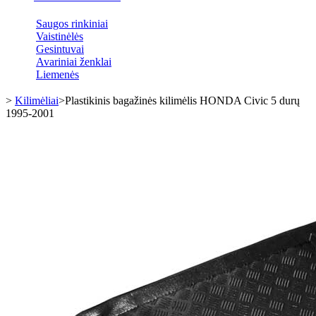
Saugos rinkiniai
Vaistinėlės
Gesintuvai
Avariniai ženklai
Liemenės
>
Kilimėliai
>
Plastikinis bagažinės kilimėlis HONDA Civic 5 durų
1995-2001