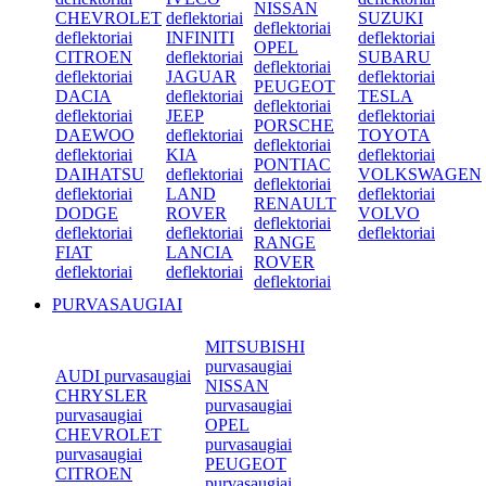
NISSAN
CHEVROLET
deflektoriai
SUZUKI
deflektoriai
deflektoriai
INFINITI
deflektoriai
OPEL
CITROEN
deflektoriai
SUBARU
deflektoriai
deflektoriai
JAGUAR
deflektoriai
PEUGEOT
DACIA
deflektoriai
TESLA
deflektoriai
deflektoriai
JEEP
deflektoriai
PORSCHE
DAEWOO
deflektoriai
TOYOTA
deflektoriai
deflektoriai
KIA
deflektoriai
PONTIAC
DAIHATSU
deflektoriai
VOLKSWAGEN
deflektoriai
deflektoriai
LAND
deflektoriai
RENAULT
DODGE
ROVER
VOLVO
deflektoriai
deflektoriai
deflektoriai
deflektoriai
RANGE
FIAT
LANCIA
ROVER
deflektoriai
deflektoriai
deflektoriai
PURVASAUGIAI
MITSUBISHI
purvasaugiai
AUDI purvasaugiai
NISSAN
CHRYSLER
purvasaugiai
purvasaugiai
OPEL
CHEVROLET
purvasaugiai
purvasaugiai
PEUGEOT
CITROEN
purvasaugiai