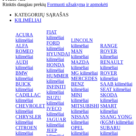
Rinktis daugiau prekių
Formuoti užsakymą ir apmokėti
KATEGORIJŲ SĄRAŠAS
KILIMĖLIAI
FIAT
ACURA
kilimėliai
kilimėliai
LINCOLN
FORD
ALFA
kilimėliai
RANGE
kilimėliai
ROMEO
MAN
ROVER
HYUNDAI
kilimėliai
kilimėliai
kilimėliai
kilimėliai
AUDI
MAZDA
RENAULT
HONDA
kilimėliai
kilimėliai
kilimėliai
kilimėliai
BMW
MG kilimėliai
ROVER
HUMMER
kilimėliai
MERCEDES
kilimėliai
kilimėliai
BUICK
BENZ
SAAB kilimėliai
INFINITI
kilimėliai
kilimėliai
SEAT kilimėliai
kilimėliai
CADILLAC
MINI
SKODA
ISUZU
kilimėliai
kilimėliai
kilimėliai
kilimėliai
CHEVROLET
MITSUBISHI
SMART
IVECO
kilimėliai
kilimėliai
kilimėliai
kilimėliai
CHRYSLER
NISSAN
SSANG YONG
JAGUAR
kilimėliai
kilimėliai
(KGM) kilimėliai
kilimėliai
CITROEN
OPEL
SUBARU
JEEP
kilimėliai
kilimėliai
kilimėliai
kilimėliai