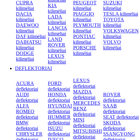
CUPRA
PEUGEOT
SUZUKI
KIA
kilimėliai
kilimėliai
kilimėliai
kilimėliai
DACIA
PIAGGIO
TESLA kilimėliai
LADA
kilimėliai
kilimėliai
TOYOTA
kilimėliai
DAEWOO
PLYMOUTH
kilimėliai
LANCIA
kilimėliai
kilimėliai
VOLKSWAGEN
kilimėliai
DAF kilimėliai
PONTIAC
kilimėliai
LAND
DAIHATSU
kilimėliai
VOLVO
ROVER
kilimėliai
PORSCHE
kilimėliai
kilimėliai
DODGE
kilimėliai
LEXUS
kilimėliai
kilimėliai
DEFLEKTORIAI
LEXUS
ACURA
FORD
deflektoriai
deflektoriai
deflektoriai
MAZDA
AUDI
HONDA
ROVER
deflektoriai
deflektoriai
deflektoriai
deflektoriai
MERCEDES
ALFA
HYUNDAI
SAAB
BENZ
ROMEO
deflektoriai
deflektoriai
deflektoriai
deflektoriai
HUMMER
SEAT deflektoriai
MINI
BMW
deflektoriai
SKODA
deflektoriai
deflektoriai
ISUZU
deflektoriai
MITSUBISHI
CHRYSLER
deflektoriai
SSANGYONG
deflektoriai
deflektoriai
IVECO
deflektoriai