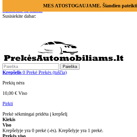
Prisijungti
MES ATOSTOGAUJAME. Šiandien pateikti už
Susisiekite su mumis
Susisiekite dabar:
+370 655 12221
Paieška
Krepšelis
0
Prekė
Prekės
(tuščia)
Prekių nėra
10,00 €
Viso
Pirkti
Prekė sėkmingai pridėta į krepšelį
Kiekis
Viso
Krepšelyje yra
0
prekė (-ės).
Krepšelyje yra 1 prekė.
Prekės viso