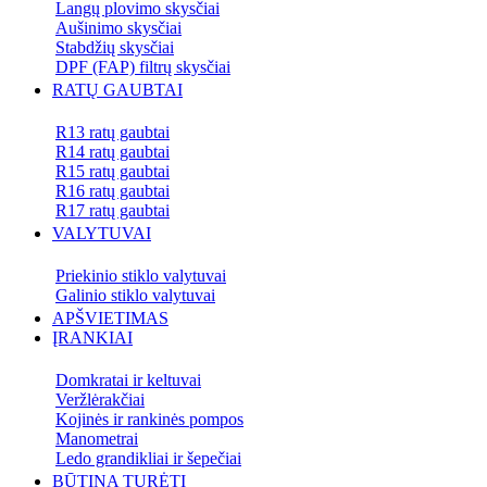
Langų plovimo skysčiai
Aušinimo skysčiai
Stabdžių skysčiai
DPF (FAP) filtrų skysčiai
RATŲ GAUBTAI
R13 ratų gaubtai
R14 ratų gaubtai
R15 ratų gaubtai
R16 ratų gaubtai
R17 ratų gaubtai
VALYTUVAI
Priekinio stiklo valytuvai
Galinio stiklo valytuvai
APŠVIETIMAS
ĮRANKIAI
Domkratai ir keltuvai
Veržlėrakčiai
Kojinės ir rankinės pompos
Manometrai
Ledo grandikliai ir šepečiai
BŪTINA TURĖTI