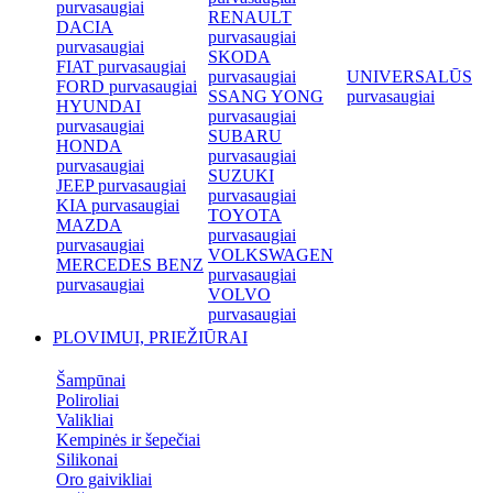
purvasaugiai
RENAULT
DACIA
purvasaugiai
purvasaugiai
SKODA
FIAT purvasaugiai
purvasaugiai
UNIVERSALŪS
FORD purvasaugiai
SSANG YONG
purvasaugiai
HYUNDAI
purvasaugiai
purvasaugiai
SUBARU
HONDA
purvasaugiai
purvasaugiai
SUZUKI
JEEP purvasaugiai
purvasaugiai
KIA purvasaugiai
TOYOTA
MAZDA
purvasaugiai
purvasaugiai
VOLKSWAGEN
MERCEDES BENZ
purvasaugiai
purvasaugiai
VOLVO
purvasaugiai
PLOVIMUI, PRIEŽIŪRAI
Šampūnai
Poliroliai
Valikliai
Kempinės ir šepečiai
Silikonai
Oro gaivikliai