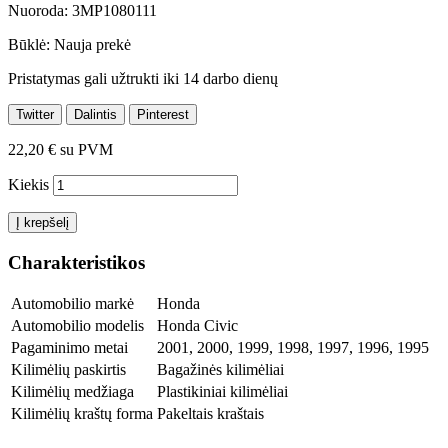
Nuoroda:
3MP1080111
Būklė:
Nauja prekė
Pristatymas gali užtrukti iki 14 darbo dienų
Twitter
Dalintis
Pinterest
22,20 €
su PVM
Kiekis
Į krepšelį
Charakteristikos
Automobilio markė
Honda
Automobilio modelis
Honda Civic
Pagaminimo metai
2001, 2000, 1999, 1998, 1997, 1996, 1995
Kilimėlių paskirtis
Bagažinės kilimėliai
Kilimėlių medžiaga
Plastikiniai kilimėliai
Kilimėlių kraštų forma
Pakeltais kraštais