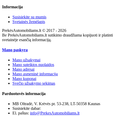
Informacija
Susisiekite su mumis
Svetainės žemėlapis
PrekėsAutomobiliams.lt © 2017 - 2026
Be PrekėsAutomobiliams.lt sutikimo draudžiama kopijuoti ir platinti
svetainėje esančią informaciją.
Mano paskyra
Mano užsakymai
Mano suteiktos nuolaidos
Mano adresai
Mano asmeninė informacija
Mano kuponai
Svečio užsakymo sekimas
Parduotuvės informacija
MB Oltradė, V. Krėvės pr. 53-238, LT-50358 Kaunas
Susisiekite dabar:
+370 655 12221
El. paštas:
info@PrekesAutomobiliams.lt