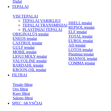
Dažai
TEPALAI
VISI TEPALAI
TEPALAI VARIKLIUI
SHELL tepalai
TEPALAI TRANSMISIJAI
REPSOL tepalai
PLASTINIAI TEPALAI
ELF tepalai
ORIGINALŪS tepalai
TOTAL tepalai
ENEOS tepalai
EUROL tepalai
CASTROL tepalai
AD tepalai
GULF tepalai
LOTOS tepalai
MOBIL tepalai
Plastiniai tepalai
LIQUI MOLY tepalai
MANNOL tepalai
VALVOLINE tepalai
COMMA tepalai
BARDAHL tepalai
KROON-OIL tepalai
FILTRAI
Tepalo filtrai
Oro filtrai
Kuro filtrai
Salono filtrai
SPEC. SKYSČIAI