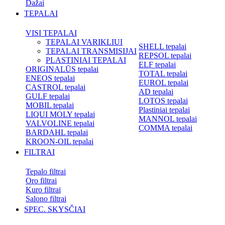
Dažai
TEPALAI
VISI TEPALAI
TEPALAI VARIKLIUI
SHELL tepalai
TEPALAI TRANSMISIJAI
REPSOL tepalai
PLASTINIAI TEPALAI
ELF tepalai
ORIGINALŪS tepalai
TOTAL tepalai
ENEOS tepalai
EUROL tepalai
CASTROL tepalai
AD tepalai
GULF tepalai
LOTOS tepalai
MOBIL tepalai
Plastiniai tepalai
LIQUI MOLY tepalai
MANNOL tepalai
VALVOLINE tepalai
COMMA tepalai
BARDAHL tepalai
KROON-OIL tepalai
FILTRAI
Tepalo filtrai
Oro filtrai
Kuro filtrai
Salono filtrai
SPEC. SKYSČIAI