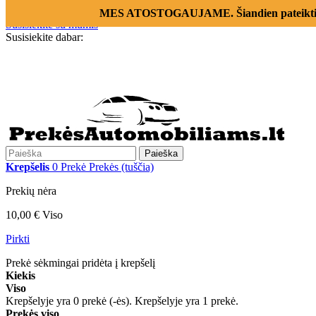
Prisijungti
MES ATOSTOGAUJAME. Šiandien pateikti už
Susisiekite su mumis
Susisiekite dabar:
+370 655 12221
Paieška
Krepšelis
0
Prekė
Prekės
(tuščia)
Prekių nėra
10,00 €
Viso
Pirkti
Prekė sėkmingai pridėta į krepšelį
Kiekis
Viso
Krepšelyje yra
0
prekė (-ės).
Krepšelyje yra 1 prekė.
Prekės viso