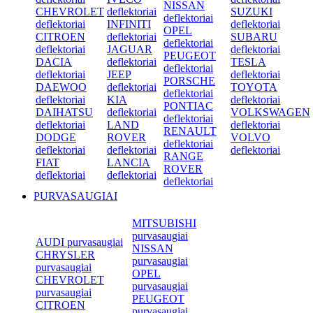
NISSAN
CHEVROLET
deflektoriai
SUZUKI
deflektoriai
deflektoriai
INFINITI
deflektoriai
OPEL
CITROEN
deflektoriai
SUBARU
deflektoriai
deflektoriai
JAGUAR
deflektoriai
PEUGEOT
DACIA
deflektoriai
TESLA
deflektoriai
deflektoriai
JEEP
deflektoriai
PORSCHE
DAEWOO
deflektoriai
TOYOTA
deflektoriai
deflektoriai
KIA
deflektoriai
PONTIAC
DAIHATSU
deflektoriai
VOLKSWAGEN
deflektoriai
deflektoriai
LAND
deflektoriai
RENAULT
DODGE
ROVER
VOLVO
deflektoriai
deflektoriai
deflektoriai
deflektoriai
RANGE
FIAT
LANCIA
ROVER
deflektoriai
deflektoriai
deflektoriai
PURVASAUGIAI
MITSUBISHI
purvasaugiai
AUDI purvasaugiai
NISSAN
CHRYSLER
purvasaugiai
purvasaugiai
OPEL
CHEVROLET
purvasaugiai
purvasaugiai
PEUGEOT
CITROEN
purvasaugiai