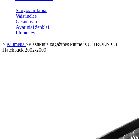
Saugos rinkiniai
Vaistinėlės
Gesintuvai
Avariniai ženklai
Liemenės
>
Kilimėliai
>
Plastikinis bagažinės kilimėlis CITROEN C3
Hatchback 2002-2009