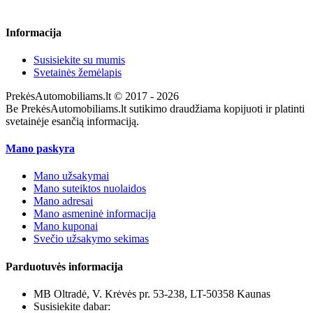
Informacija
Susisiekite su mumis
Svetainės žemėlapis
PrekėsAutomobiliams.lt © 2017 - 2026
Be PrekėsAutomobiliams.lt sutikimo draudžiama kopijuoti ir platinti
svetainėje esančią informaciją.
Mano paskyra
Mano užsakymai
Mano suteiktos nuolaidos
Mano adresai
Mano asmeninė informacija
Mano kuponai
Svečio užsakymo sekimas
Parduotuvės informacija
MB Oltradė, V. Krėvės pr. 53-238, LT-50358 Kaunas
Susisiekite dabar:
+370 655 12221