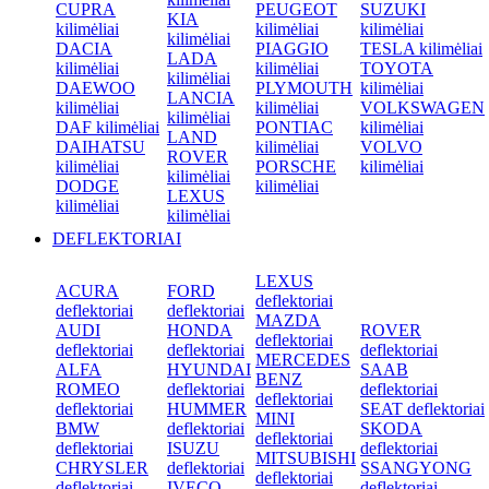
CUPRA
PEUGEOT
SUZUKI
KIA
kilimėliai
kilimėliai
kilimėliai
kilimėliai
DACIA
PIAGGIO
TESLA kilimėliai
LADA
kilimėliai
kilimėliai
TOYOTA
kilimėliai
DAEWOO
PLYMOUTH
kilimėliai
LANCIA
kilimėliai
kilimėliai
VOLKSWAGEN
kilimėliai
DAF kilimėliai
PONTIAC
kilimėliai
LAND
DAIHATSU
kilimėliai
VOLVO
ROVER
kilimėliai
PORSCHE
kilimėliai
kilimėliai
DODGE
kilimėliai
LEXUS
kilimėliai
kilimėliai
DEFLEKTORIAI
LEXUS
ACURA
FORD
deflektoriai
deflektoriai
deflektoriai
MAZDA
AUDI
HONDA
ROVER
deflektoriai
deflektoriai
deflektoriai
deflektoriai
MERCEDES
ALFA
HYUNDAI
SAAB
BENZ
ROMEO
deflektoriai
deflektoriai
deflektoriai
deflektoriai
HUMMER
SEAT deflektoriai
MINI
BMW
deflektoriai
SKODA
deflektoriai
deflektoriai
ISUZU
deflektoriai
MITSUBISHI
CHRYSLER
deflektoriai
SSANGYONG
deflektoriai
deflektoriai
IVECO
deflektoriai