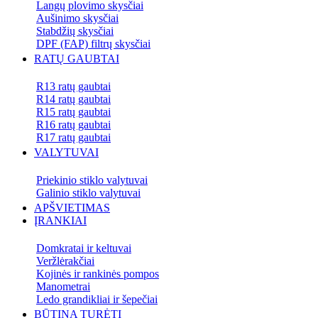
Langų plovimo skysčiai
Aušinimo skysčiai
Stabdžių skysčiai
DPF (FAP) filtrų skysčiai
RATŲ GAUBTAI
R13 ratų gaubtai
R14 ratų gaubtai
R15 ratų gaubtai
R16 ratų gaubtai
R17 ratų gaubtai
VALYTUVAI
Priekinio stiklo valytuvai
Galinio stiklo valytuvai
APŠVIETIMAS
ĮRANKIAI
Domkratai ir keltuvai
Veržlėrakčiai
Kojinės ir rankinės pompos
Manometrai
Ledo grandikliai ir šepečiai
BŪTINA TURĖTI