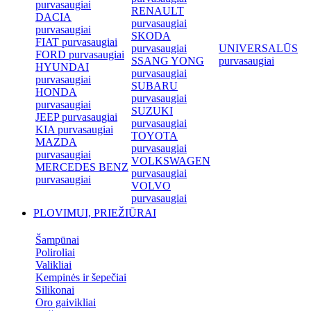
purvasaugiai
RENAULT
DACIA
purvasaugiai
purvasaugiai
SKODA
FIAT purvasaugiai
purvasaugiai
UNIVERSALŪS
FORD purvasaugiai
SSANG YONG
purvasaugiai
HYUNDAI
purvasaugiai
purvasaugiai
SUBARU
HONDA
purvasaugiai
purvasaugiai
SUZUKI
JEEP purvasaugiai
purvasaugiai
KIA purvasaugiai
TOYOTA
MAZDA
purvasaugiai
purvasaugiai
VOLKSWAGEN
MERCEDES BENZ
purvasaugiai
purvasaugiai
VOLVO
purvasaugiai
PLOVIMUI, PRIEŽIŪRAI
Šampūnai
Poliroliai
Valikliai
Kempinės ir šepečiai
Silikonai
Oro gaivikliai