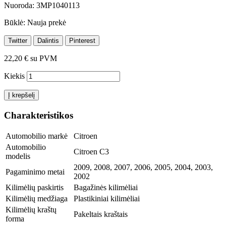
Nuoroda:
3MP1040113
Būklė:
Nauja prekė
Twitter
Dalintis
Pinterest
22,20 €
su PVM
Kiekis
Į krepšelį
Charakteristikos
Automobilio markė
Citroen
Automobilio
Citroen C3
modelis
2009, 2008, 2007, 2006, 2005, 2004, 2003,
Pagaminimo metai
2002
Kilimėlių paskirtis
Bagažinės kilimėliai
Kilimėlių medžiaga
Plastikiniai kilimėliai
Kilimėlių kraštų
Pakeltais kraštais
forma