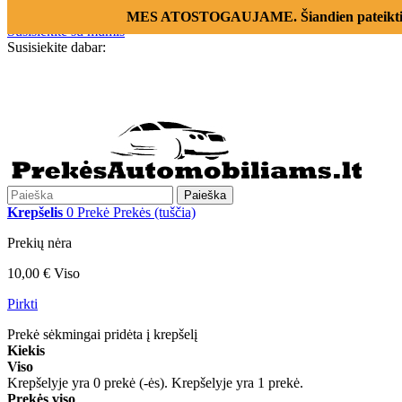
Prisijungti
MES ATOSTOGAUJAME. Šiandien pateikti už
Susisiekite su mumis
Susisiekite dabar:
+370 655 12221
Paieška
Krepšelis
0
Prekė
Prekės
(tuščia)
Prekių nėra
10,00 €
Viso
Pirkti
Prekė sėkmingai pridėta į krepšelį
Kiekis
Viso
Krepšelyje yra
0
prekė (-ės).
Krepšelyje yra 1 prekė.
Prekės viso