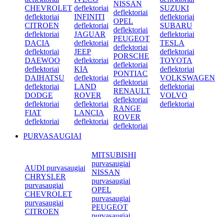
NISSAN
CHEVROLET
deflektoriai
SUZUKI
deflektoriai
deflektoriai
INFINITI
deflektoriai
OPEL
CITROEN
deflektoriai
SUBARU
deflektoriai
deflektoriai
JAGUAR
deflektoriai
PEUGEOT
DACIA
deflektoriai
TESLA
deflektoriai
deflektoriai
JEEP
deflektoriai
PORSCHE
DAEWOO
deflektoriai
TOYOTA
deflektoriai
deflektoriai
KIA
deflektoriai
PONTIAC
DAIHATSU
deflektoriai
VOLKSWAGEN
deflektoriai
deflektoriai
LAND
deflektoriai
RENAULT
DODGE
ROVER
VOLVO
deflektoriai
deflektoriai
deflektoriai
deflektoriai
RANGE
FIAT
LANCIA
ROVER
deflektoriai
deflektoriai
deflektoriai
PURVASAUGIAI
MITSUBISHI
purvasaugiai
AUDI purvasaugiai
NISSAN
CHRYSLER
purvasaugiai
purvasaugiai
OPEL
CHEVROLET
purvasaugiai
purvasaugiai
PEUGEOT
CITROEN
purvasaugiai