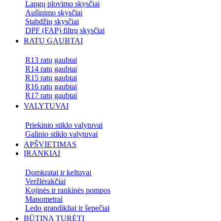
Langų plovimo skysčiai
Aušinimo skysčiai
Stabdžių skysčiai
DPF (FAP) filtrų skysčiai
RATŲ GAUBTAI
R13 ratų gaubtai
R14 ratų gaubtai
R15 ratų gaubtai
R16 ratų gaubtai
R17 ratų gaubtai
VALYTUVAI
Priekinio stiklo valytuvai
Galinio stiklo valytuvai
APŠVIETIMAS
ĮRANKIAI
Domkratai ir keltuvai
Veržlėrakčiai
Kojinės ir rankinės pompos
Manometrai
Ledo grandikliai ir šepečiai
BŪTINA TURĖTI