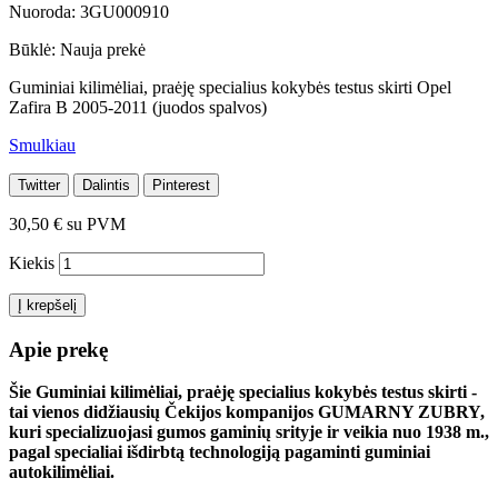
Nuoroda:
3GU000910
Būklė:
Nauja prekė
Guminiai kilimėliai, praėję specialius kokybės testus skirti Opel
Zafira B 2005-2011 (juodos spalvos)
Smulkiau
Twitter
Dalintis
Pinterest
30,50 €
su PVM
Kiekis
Į krepšelį
Apie prekę
Šie Guminiai kilimėliai, praėję specialius kokybės testus skirti -
tai vienos didžiausių Čekijos kompanijos GUMARNY ZUBRY,
kuri specializuojasi gumos gaminių srityje ir veikia nuo 1938 m.,
pagal specialiai išdirbtą technologiją pagaminti guminiai
autokilimėliai.