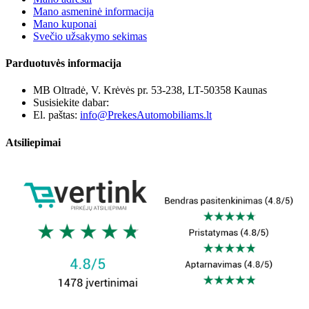
Mano asmeninė informacija
Mano kuponai
Svečio užsakymo sekimas
Parduotuvės informacija
MB Oltradė, V. Krėvės pr. 53-238, LT-50358 Kaunas
Susisiekite dabar:
+370 655 12221
El. paštas:
info@PrekesAutomobiliams.lt
Atsiliepimai