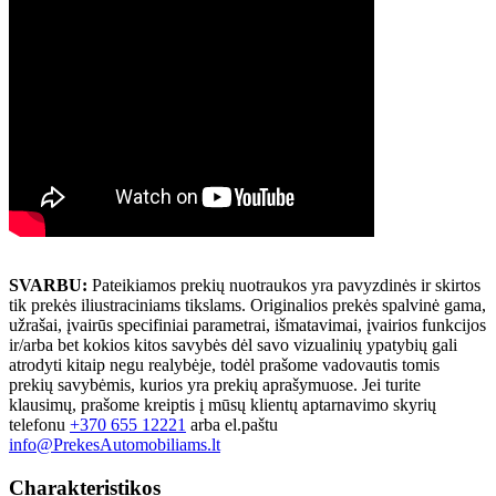
SVARBU:
Pateikiamos prekių nuotraukos yra pavyzdinės ir skirtos
tik prekės iliustraciniams tikslams. Originalios prekės spalvinė gama,
užrašai, įvairūs specifiniai parametrai, išmatavimai, įvairios funkcijos
ir/arba bet kokios kitos savybės dėl savo vizualinių ypatybių gali
atrodyti kitaip negu realybėje, todėl prašome vadovautis tomis
prekių savybėmis, kurios yra prekių aprašymuose. Jei turite
klausimų, prašome kreiptis į mūsų klientų aptarnavimo skyrių
telefonu
+370 655 12221
arba el.paštu
info@PrekesAutomobiliams.lt
Charakteristikos