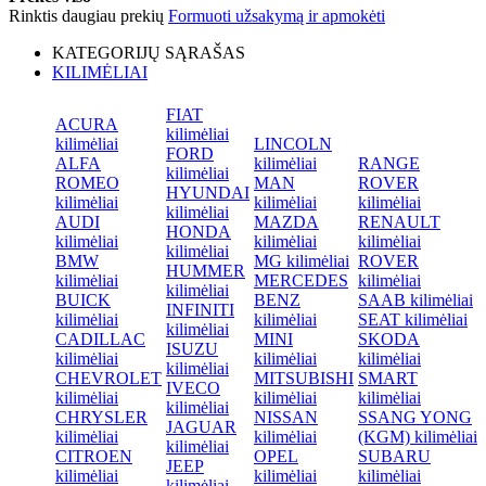
Rinktis daugiau prekių
Formuoti užsakymą ir apmokėti
KATEGORIJŲ SĄRAŠAS
KILIMĖLIAI
FIAT
ACURA
kilimėliai
kilimėliai
LINCOLN
FORD
ALFA
kilimėliai
RANGE
kilimėliai
ROMEO
MAN
ROVER
HYUNDAI
kilimėliai
kilimėliai
kilimėliai
kilimėliai
AUDI
MAZDA
RENAULT
HONDA
kilimėliai
kilimėliai
kilimėliai
kilimėliai
BMW
MG kilimėliai
ROVER
HUMMER
kilimėliai
MERCEDES
kilimėliai
kilimėliai
BUICK
BENZ
SAAB kilimėliai
INFINITI
kilimėliai
kilimėliai
SEAT kilimėliai
kilimėliai
CADILLAC
MINI
SKODA
ISUZU
kilimėliai
kilimėliai
kilimėliai
kilimėliai
CHEVROLET
MITSUBISHI
SMART
IVECO
kilimėliai
kilimėliai
kilimėliai
kilimėliai
CHRYSLER
NISSAN
SSANG YONG
JAGUAR
kilimėliai
kilimėliai
(KGM) kilimėliai
kilimėliai
CITROEN
OPEL
SUBARU
JEEP
kilimėliai
kilimėliai
kilimėliai
kilimėliai