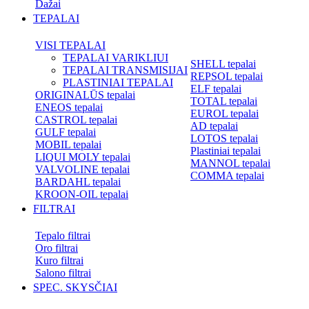
Dažai
TEPALAI
VISI TEPALAI
TEPALAI VARIKLIUI
SHELL tepalai
TEPALAI TRANSMISIJAI
REPSOL tepalai
PLASTINIAI TEPALAI
ELF tepalai
ORIGINALŪS tepalai
TOTAL tepalai
ENEOS tepalai
EUROL tepalai
CASTROL tepalai
AD tepalai
GULF tepalai
LOTOS tepalai
MOBIL tepalai
Plastiniai tepalai
LIQUI MOLY tepalai
MANNOL tepalai
VALVOLINE tepalai
COMMA tepalai
BARDAHL tepalai
KROON-OIL tepalai
FILTRAI
Tepalo filtrai
Oro filtrai
Kuro filtrai
Salono filtrai
SPEC. SKYSČIAI