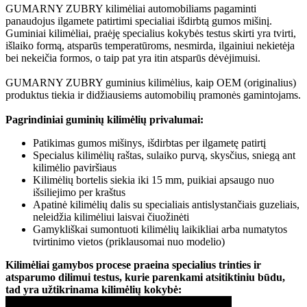
GUMARNY ZUBRY kilimėliai automobiliams pagaminti
panaudojus ilgamete patirtimi specialiai išdirbtą gumos mišinį.
Guminiai kilimėliai, praėję specialius kokybės testus skirti yra tvirti,
išlaiko formą, atsparūs temperatūroms, nesmirda, ilgainiui nekietėja
bei nekeičia formos, o taip pat yra itin atsparūs dėvėjimuisi.
GUMARNY ZUBRY guminius kilimėlius, kaip OEM (originalius)
produktus tiekia ir didžiausiems automobilių pramonės gamintojams.
Pagrindiniai guminių kilimėlių privalumai:
Patikimas gumos mišinys, išdirbtas per ilgametę patirtį
Specialus kilimėlių raštas, sulaiko purvą, skysčius, sniegą ant
kilimėlio paviršiaus
Kilimėlių bortelis siekia iki 15 mm, puikiai apsaugo nuo
išsiliejimo per kraštus
Apatinė kilimėlių dalis su specialiais antislystančiais guzeliais,
neleidžia kilimėliui laisvai čiuožinėti
Gamykliškai sumontuoti kilimėlių laikikliai arba numatytos
tvirtinimo vietos (priklausomai nuo modelio)
Kilimėliai gamybos procese praeina specialius trinties ir
atsparumo dilimui testus, kurie parenkami atsitiktiniu būdu,
tad yra užtikrinama kilimėlių kokybė: