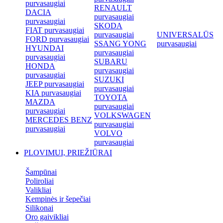
purvasaugiai
RENAULT
DACIA
purvasaugiai
purvasaugiai
SKODA
FIAT purvasaugiai
purvasaugiai
UNIVERSALŪS
FORD purvasaugiai
SSANG YONG
purvasaugiai
HYUNDAI
purvasaugiai
purvasaugiai
SUBARU
HONDA
purvasaugiai
purvasaugiai
SUZUKI
JEEP purvasaugiai
purvasaugiai
KIA purvasaugiai
TOYOTA
MAZDA
purvasaugiai
purvasaugiai
VOLKSWAGEN
MERCEDES BENZ
purvasaugiai
purvasaugiai
VOLVO
purvasaugiai
PLOVIMUI, PRIEŽIŪRAI
Šampūnai
Poliroliai
Valikliai
Kempinės ir šepečiai
Silikonai
Oro gaivikliai