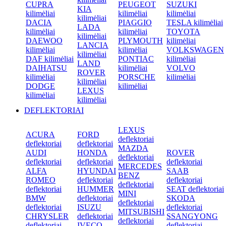
CUPRA
PEUGEOT
SUZUKI
KIA
kilimėliai
kilimėliai
kilimėliai
kilimėliai
DACIA
PIAGGIO
TESLA kilimėliai
LADA
kilimėliai
kilimėliai
TOYOTA
kilimėliai
DAEWOO
PLYMOUTH
kilimėliai
LANCIA
kilimėliai
kilimėliai
VOLKSWAGEN
kilimėliai
DAF kilimėliai
PONTIAC
kilimėliai
LAND
DAIHATSU
kilimėliai
VOLVO
ROVER
kilimėliai
PORSCHE
kilimėliai
kilimėliai
DODGE
kilimėliai
LEXUS
kilimėliai
kilimėliai
DEFLEKTORIAI
LEXUS
ACURA
FORD
deflektoriai
deflektoriai
deflektoriai
MAZDA
AUDI
HONDA
ROVER
deflektoriai
deflektoriai
deflektoriai
deflektoriai
MERCEDES
ALFA
HYUNDAI
SAAB
BENZ
ROMEO
deflektoriai
deflektoriai
deflektoriai
deflektoriai
HUMMER
SEAT deflektoriai
MINI
BMW
deflektoriai
SKODA
deflektoriai
deflektoriai
ISUZU
deflektoriai
MITSUBISHI
CHRYSLER
deflektoriai
SSANGYONG
deflektoriai
deflektoriai
IVECO
deflektoriai