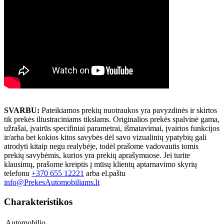
SVARBU:
Pateikiamos prekių nuotraukos yra pavyzdinės ir skirtos
tik prekės iliustraciniams tikslams. Originalios prekės spalvinė gama,
užrašai, įvairūs specifiniai parametrai, išmatavimai, įvairios funkcijos
ir/arba bet kokios kitos savybės dėl savo vizualinių ypatybių gali
atrodyti kitaip negu realybėje, todėl prašome vadovautis tomis
prekių savybėmis, kurios yra prekių aprašymuose. Jei turite
klausimų, prašome kreiptis į mūsų klientų aptarnavimo skyrių
telefonu
+370 655 12221
arba el.paštu
info@PrekesAutomobiliams.lt
Charakteristikos
Automobilio