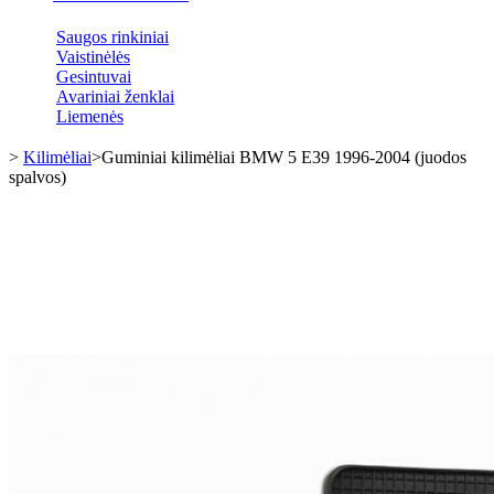
Saugos rinkiniai
Vaistinėlės
Gesintuvai
Avariniai ženklai
Liemenės
>
Kilimėliai
>
Guminiai kilimėliai BMW 5 E39 1996-2004 (juodos
spalvos)