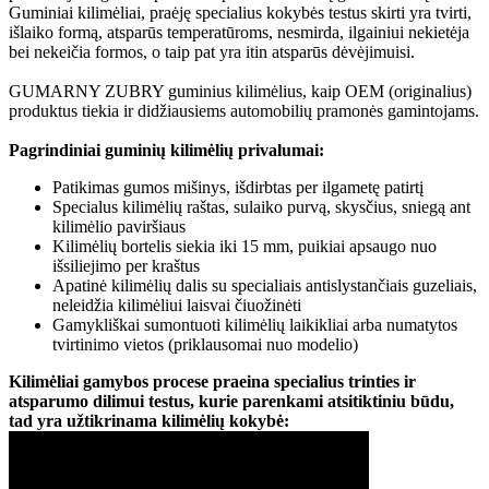
Guminiai kilimėliai, praėję specialius kokybės testus skirti yra tvirti,
išlaiko formą, atsparūs temperatūroms, nesmirda, ilgainiui nekietėja
bei nekeičia formos, o taip pat yra itin atsparūs dėvėjimuisi.
GUMARNY ZUBRY guminius kilimėlius, kaip OEM (originalius)
produktus tiekia ir didžiausiems automobilių pramonės gamintojams.
Pagrindiniai guminių kilimėlių privalumai:
Patikimas gumos mišinys, išdirbtas per ilgametę patirtį
Specialus kilimėlių raštas, sulaiko purvą, skysčius, sniegą ant
kilimėlio paviršiaus
Kilimėlių bortelis siekia iki 15 mm, puikiai apsaugo nuo
išsiliejimo per kraštus
Apatinė kilimėlių dalis su specialiais antislystančiais guzeliais,
neleidžia kilimėliui laisvai čiuožinėti
Gamykliškai sumontuoti kilimėlių laikikliai arba numatytos
tvirtinimo vietos (priklausomai nuo modelio)
Kilimėliai gamybos procese praeina specialius trinties ir
atsparumo dilimui testus, kurie parenkami atsitiktiniu būdu,
tad yra užtikrinama kilimėlių kokybė: