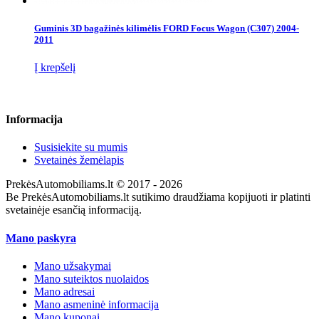
Guminis 3D bagažinės kilimėlis FORD Focus Wagon (C307) 2004-
2011
Į krepšelį
Informacija
Susisiekite su mumis
Svetainės žemėlapis
PrekėsAutomobiliams.lt © 2017 - 2026
Be PrekėsAutomobiliams.lt sutikimo draudžiama kopijuoti ir platinti
svetainėje esančią informaciją.
Mano paskyra
Mano užsakymai
Mano suteiktos nuolaidos
Mano adresai
Mano asmeninė informacija
Mano kuponai