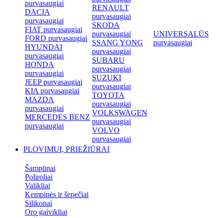
purvasaugiai
RENAULT
DACIA
purvasaugiai
purvasaugiai
SKODA
FIAT purvasaugiai
purvasaugiai
UNIVERSALŪS
FORD purvasaugiai
SSANG YONG
purvasaugiai
HYUNDAI
purvasaugiai
purvasaugiai
SUBARU
HONDA
purvasaugiai
purvasaugiai
SUZUKI
JEEP purvasaugiai
purvasaugiai
KIA purvasaugiai
TOYOTA
MAZDA
purvasaugiai
purvasaugiai
VOLKSWAGEN
MERCEDES BENZ
purvasaugiai
purvasaugiai
VOLVO
purvasaugiai
PLOVIMUI, PRIEŽIŪRAI
Šampūnai
Poliroliai
Valikliai
Kempinės ir šepečiai
Silikonai
Oro gaivikliai