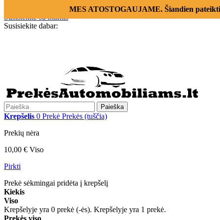
Prisijungti
MES ATOSTOGAUJAME. Šiandien pateikti už
Susisiekite su mumis
Susisiekite dabar:
+370 655 12221
Paieška
Krepšelis
0
Prekė
Prekės
(tuščia)
Prekių nėra
10,00 €
Viso
Pirkti
Prekė sėkmingai pridėta į krepšelį
Kiekis
Viso
Krepšelyje yra
0
prekė (-ės).
Krepšelyje yra 1 prekė.
Prekės viso