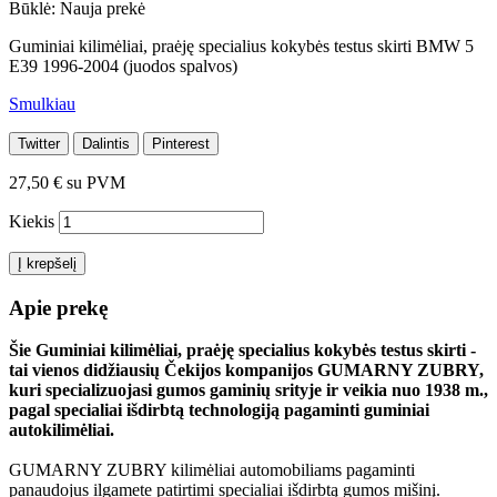
Būklė:
Nauja prekė
Guminiai kilimėliai, praėję specialius kokybės testus skirti BMW 5
E39 1996-2004 (juodos spalvos)
Smulkiau
Twitter
Dalintis
Pinterest
27,50 €
su PVM
Kiekis
Į krepšelį
Apie prekę
Šie Guminiai kilimėliai, praėję specialius kokybės testus skirti -
tai vienos didžiausių Čekijos kompanijos GUMARNY ZUBRY,
kuri specializuojasi gumos gaminių srityje ir veikia nuo 1938 m.,
pagal specialiai išdirbtą technologiją pagaminti guminiai
autokilimėliai.
GUMARNY ZUBRY kilimėliai automobiliams pagaminti
panaudojus ilgamete patirtimi specialiai išdirbtą gumos mišinį.