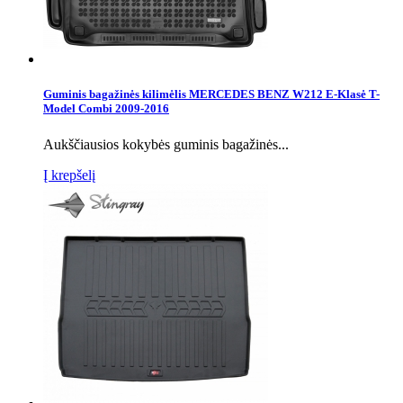
Guminis bagažinės kilimėlis MERCEDES BENZ W212 E-Klasė T-
Model Combi 2009-2016
Aukščiausios kokybės guminis bagažinės...
Į krepšelį