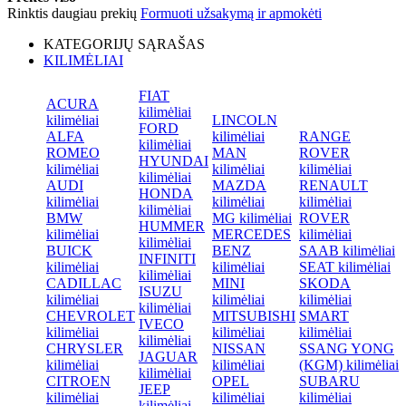
Rinktis daugiau prekių
Formuoti užsakymą ir apmokėti
KATEGORIJŲ SĄRAŠAS
KILIMĖLIAI
FIAT
ACURA
kilimėliai
kilimėliai
LINCOLN
FORD
ALFA
kilimėliai
RANGE
kilimėliai
ROMEO
MAN
ROVER
HYUNDAI
kilimėliai
kilimėliai
kilimėliai
kilimėliai
AUDI
MAZDA
RENAULT
HONDA
kilimėliai
kilimėliai
kilimėliai
kilimėliai
BMW
MG kilimėliai
ROVER
HUMMER
kilimėliai
MERCEDES
kilimėliai
kilimėliai
BUICK
BENZ
SAAB kilimėliai
INFINITI
kilimėliai
kilimėliai
SEAT kilimėliai
kilimėliai
CADILLAC
MINI
SKODA
ISUZU
kilimėliai
kilimėliai
kilimėliai
kilimėliai
CHEVROLET
MITSUBISHI
SMART
IVECO
kilimėliai
kilimėliai
kilimėliai
kilimėliai
CHRYSLER
NISSAN
SSANG YONG
JAGUAR
kilimėliai
kilimėliai
(KGM) kilimėliai
kilimėliai
CITROEN
OPEL
SUBARU
JEEP
kilimėliai
kilimėliai
kilimėliai
kilimėliai