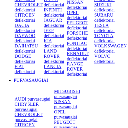
NISSAN
CHEVROLET
deflektoriai
SUZUKI
deflektoriai
deflektoriai
INFINITI
deflektoriai
OPEL
CITROEN
deflektoriai
SUBARU
deflektoriai
deflektoriai
JAGUAR
deflektoriai
PEUGEOT
DACIA
deflektoriai
TESLA
deflektoriai
deflektoriai
JEEP
deflektoriai
PORSCHE
DAEWOO
deflektoriai
TOYOTA
deflektoriai
deflektoriai
KIA
deflektoriai
PONTIAC
DAIHATSU
deflektoriai
VOLKSWAGEN
deflektoriai
deflektoriai
LAND
deflektoriai
RENAULT
DODGE
ROVER
VOLVO
deflektoriai
deflektoriai
deflektoriai
deflektoriai
RANGE
FIAT
LANCIA
ROVER
deflektoriai
deflektoriai
deflektoriai
PURVASAUGIAI
MITSUBISHI
purvasaugiai
AUDI purvasaugiai
NISSAN
CHRYSLER
purvasaugiai
purvasaugiai
OPEL
CHEVROLET
purvasaugiai
purvasaugiai
PEUGEOT
CITROEN
purvasaugiai