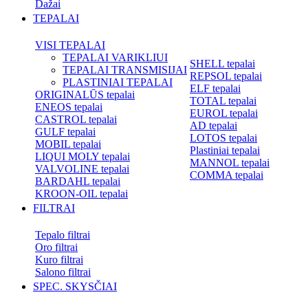
Dažai
TEPALAI
VISI TEPALAI
TEPALAI VARIKLIUI
SHELL tepalai
TEPALAI TRANSMISIJAI
REPSOL tepalai
PLASTINIAI TEPALAI
ELF tepalai
ORIGINALŪS tepalai
TOTAL tepalai
ENEOS tepalai
EUROL tepalai
CASTROL tepalai
AD tepalai
GULF tepalai
LOTOS tepalai
MOBIL tepalai
Plastiniai tepalai
LIQUI MOLY tepalai
MANNOL tepalai
VALVOLINE tepalai
COMMA tepalai
BARDAHL tepalai
KROON-OIL tepalai
FILTRAI
Tepalo filtrai
Oro filtrai
Kuro filtrai
Salono filtrai
SPEC. SKYSČIAI