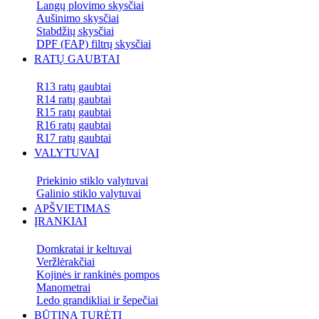
Langų plovimo skysčiai
Aušinimo skysčiai
Stabdžių skysčiai
DPF (FAP) filtrų skysčiai
RATŲ GAUBTAI
R13 ratų gaubtai
R14 ratų gaubtai
R15 ratų gaubtai
R16 ratų gaubtai
R17 ratų gaubtai
VALYTUVAI
Priekinio stiklo valytuvai
Galinio stiklo valytuvai
APŠVIETIMAS
ĮRANKIAI
Domkratai ir keltuvai
Veržlėrakčiai
Kojinės ir rankinės pompos
Manometrai
Ledo grandikliai ir šepečiai
BŪTINA TURĖTI