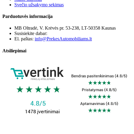
Svečio užsakymo sekimas
Parduotuvės informacija
MB Oltradė, V. Krėvės pr. 53-238, LT-50358 Kaunas
Susisiekite dabar:
+370 655 12221
El. paštas:
info@PrekesAutomobiliams.lt
Atsiliepimai