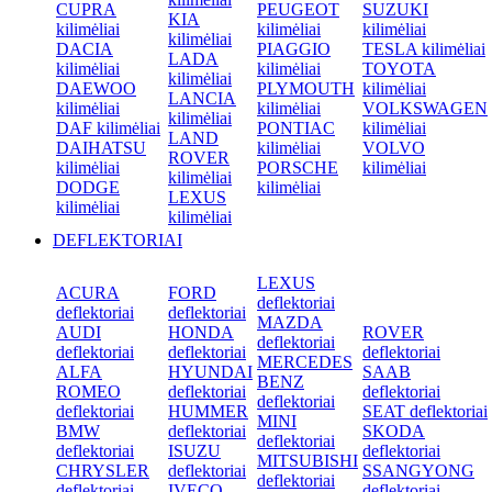
CUPRA
PEUGEOT
SUZUKI
KIA
kilimėliai
kilimėliai
kilimėliai
kilimėliai
DACIA
PIAGGIO
TESLA kilimėliai
LADA
kilimėliai
kilimėliai
TOYOTA
kilimėliai
DAEWOO
PLYMOUTH
kilimėliai
LANCIA
kilimėliai
kilimėliai
VOLKSWAGEN
kilimėliai
DAF kilimėliai
PONTIAC
kilimėliai
LAND
DAIHATSU
kilimėliai
VOLVO
ROVER
kilimėliai
PORSCHE
kilimėliai
kilimėliai
DODGE
kilimėliai
LEXUS
kilimėliai
kilimėliai
DEFLEKTORIAI
LEXUS
ACURA
FORD
deflektoriai
deflektoriai
deflektoriai
MAZDA
AUDI
HONDA
ROVER
deflektoriai
deflektoriai
deflektoriai
deflektoriai
MERCEDES
ALFA
HYUNDAI
SAAB
BENZ
ROMEO
deflektoriai
deflektoriai
deflektoriai
deflektoriai
HUMMER
SEAT deflektoriai
MINI
BMW
deflektoriai
SKODA
deflektoriai
deflektoriai
ISUZU
deflektoriai
MITSUBISHI
CHRYSLER
deflektoriai
SSANGYONG
deflektoriai
deflektoriai
IVECO
deflektoriai