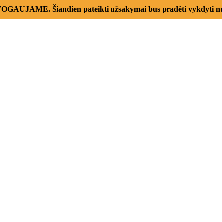
AUJAME. Šiandien pateikti užsakymai bus pradėti vykdyti nu