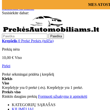
Prisijungti
MES ATOSTOG
Susisiekite su mumis
Susisiekite dabar:
+370 655 12221
Paieška
Krepšelis
0
Prekė
Prekės
(tuščia)
Prekių nėra
10,00 €
Viso
Pirkti
Prekė sėkmingai pridėta į krepšelį
Kiekis
Viso
Krepšelyje yra
0
prekė (-ės).
Krepšelyje yra 1 prekė.
Prekės viso
Rinktis daugiau prekių
Formuoti užsakymą ir apmokėti
KATEGORIJŲ SĄRAŠAS
KILIMĖLIAI