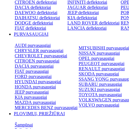
CITROEN deflektoriai
INFINITI deflektoriai
OPEL
DACIA deflektoriai
JAGUAR deflektoriai
PEU
DAEWOO deflektoriai
JEEP deflektoriai
POR
DAIHATSU deflektoriai
KIA deflektoriai
PON
DODGE deflektoriai
LAND ROVER deflektoriai
REN
FIAT deflektoriai
LANCIA deflektoriai
RAN
PURVASAUGIAI
AUDI purvasaugiai
MITSUBISHI purvasaugia
CHRYSLER purvasaugiai
NISSAN purvasaugiai
CHEVROLET purvasaugiai
OPEL purvasaugiai
CITROEN purvasaugiai
PEUGEOT purvasaugiai
DACIA purvasaugiai
RENAULT purvasaugiai
FIAT purvasaugiai
SKODA purvasaugiai
FORD purvasaugiai
SSANG YONG purvasaugi
HYUNDAI purvasaugiai
SUBARU purvasaugiai
HONDA purvasaugiai
SUZUKI purvasaugiai
JEEP purvasaugiai
TOYOTA purvasaugiai
KIA purvasaugiai
VOLKSWAGEN purvasaug
MAZDA purvasaugiai
VOLVO purvasaugiai
MERCEDES BENZ purvasaugiai
PLOVIMUI, PRIEŽIŪRAI
Šampūnai