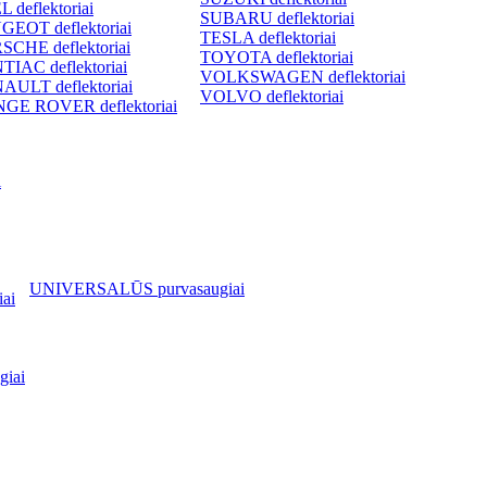
 deflektoriai
SUBARU deflektoriai
GEOT deflektoriai
TESLA deflektoriai
SCHE deflektoriai
TOYOTA deflektoriai
TIAC deflektoriai
VOLKSWAGEN deflektoriai
AULT deflektoriai
VOLVO deflektoriai
GE ROVER deflektoriai
i
UNIVERSALŪS purvasaugiai
ai
iai