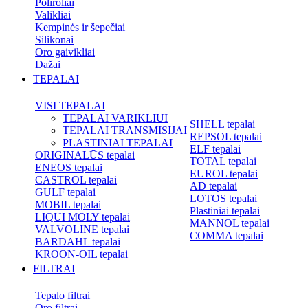
Poliroliai
Valikliai
Kempinės ir šepečiai
Silikonai
Oro gaivikliai
Dažai
TEPALAI
VISI TEPALAI
TEPALAI VARIKLIUI
SHELL tepalai
TEPALAI TRANSMISIJAI
REPSOL tepalai
PLASTINIAI TEPALAI
ELF tepalai
ORIGINALŪS tepalai
TOTAL tepalai
ENEOS tepalai
EUROL tepalai
CASTROL tepalai
AD tepalai
GULF tepalai
LOTOS tepalai
MOBIL tepalai
Plastiniai tepalai
LIQUI MOLY tepalai
MANNOL tepalai
VALVOLINE tepalai
COMMA tepalai
BARDAHL tepalai
KROON-OIL tepalai
FILTRAI
Tepalo filtrai
Oro filtrai