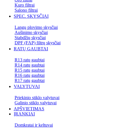
Kuro filtrai
Salono filtrai
SPEC. SKYSČIAI
Langų plovimo skysčiai
Aušinimo skysčiai
Stabdžių skysčiai
DPF (FAP) filtrų skysčiai
RATŲ GAUBTAI
R13 ratų gaubtai
R14 ratų gaubtai
R15 ratų gaubtai
R16 ratų gaubtai
R17 ratų gaubtai
VALYTUVAI
Priekinio stiklo valytuvai
Galinio stiklo valytuvai
APŠVIETIMAS
ĮRANKIAI
Domkratai ir keltuvai