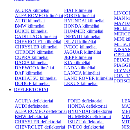
ACURA kilimėliai
FIAT kilimėliai
LINCOLN
ALFA ROMEO kilimėliai
FORD kilimėliai
MAN kil
AUDI kilimėliai
HYUNDAI kilimėliai
MAZDA k
BMW kilimėliai
HONDA kilimėliai
MG kilim
BUICK kilimėliai
HUMMER kilimėliai
MERCED
CADILLAC kilimėliai
INFINITI kilimėliai
MINI kil
CHEVROLET kilimėliai
ISUZU kilimėliai
MITSUBI
CHRYSLER kilimėliai
IVECO kilimėliai
NISSAN 
CITROEN kilimėliai
JAGUAR kilimėliai
OPEL kil
CUPRA kilimėliai
JEEP kilimėliai
PEUGEOT
DACIA kilimėliai
KIA kilimėliai
PIAGGIO
DAEWOO kilimėliai
LADA kilimėliai
PLYMOU
DAF kilimėliai
LANCIA kilimėliai
PONTIAC
DAIHATSU kilimėliai
LAND ROVER kilimėliai
PORSCHE
DODGE kilimėliai
LEXUS kilimėliai
DEFLEKTORIAI
ACURA deflektoriai
FORD deflektoriai
LEXU
AUDI deflektoriai
HONDA deflektoriai
MAZ
ALFA ROMEO deflektoriai
HYUNDAI deflektoriai
MER
BMW deflektoriai
HUMMER deflektoriai
MINI
CHRYSLER deflektoriai
ISUZU deflektoriai
MIT
CHEVROLET deflektoriai
IVECO deflektoriai
NISS