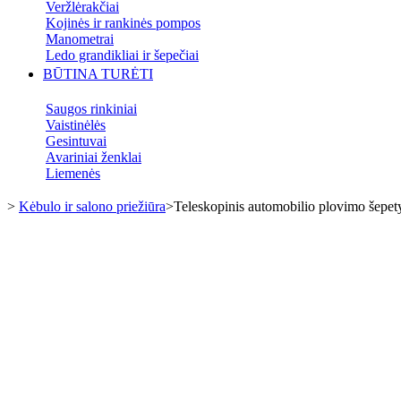
Veržlėrakčiai
Kojinės ir rankinės pompos
Manometrai
Ledo grandikliai ir šepečiai
BŪTINA TURĖTI
Saugos rinkiniai
Vaistinėlės
Gesintuvai
Avariniai ženklai
Liemenės
>
Kėbulo ir salono priežiūra
>
Teleskopinis automobilio plovimo šepet