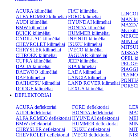
ACURA kilimėliai
FIAT kilimėliai
LINCOLN
ALFA ROMEO kilimėliai
FORD kilimėliai
MAN kil
AUDI kilimėliai
HYUNDAI kilimėliai
MAZDA k
BMW kilimėliai
HONDA kilimėliai
MG kilim
BUICK kilimėliai
HUMMER kilimėliai
MERCED
CADILLAC kilimėliai
INFINITI kilimėliai
MINI kil
CHEVROLET kilimėliai
ISUZU kilimėliai
MITSUBI
CHRYSLER kilimėliai
IVECO kilimėliai
NISSAN 
CITROEN kilimėliai
JAGUAR kilimėliai
OPEL kil
CUPRA kilimėliai
JEEP kilimėliai
PEUGEOT
DACIA kilimėliai
KIA kilimėliai
PIAGGIO
DAEWOO kilimėliai
LADA kilimėliai
PLYMOU
DAF kilimėliai
LANCIA kilimėliai
PONTIAC
DAIHATSU kilimėliai
LAND ROVER kilimėliai
PORSCHE
DODGE kilimėliai
LEXUS kilimėliai
DEFLEKTORIAI
ACURA deflektoriai
FORD deflektoriai
LEXU
AUDI deflektoriai
HONDA deflektoriai
MAZ
ALFA ROMEO deflektoriai
HYUNDAI deflektoriai
MER
BMW deflektoriai
HUMMER deflektoriai
MINI
CHRYSLER deflektoriai
ISUZU deflektoriai
MIT
CHEVROLET deflektoriai
IVECO deflektoriai
NISS