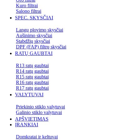
Kuro filtrai
Salono filtrai
SPEC. SKYSČIAI
Langų plovimo skysčiai
Aušinimo skysčiai
Stabdžių skysčiai
DPF (FAP) filtrų skysčiai
RATŲ GAUBTAI
R13 ratų gaubtai
R14 ratų gaubtai
R15 ratų gaubtai
R16 ratų gaubtai
R17 ratų gaubtai
VALYTUVAI
Priekinio stiklo valytuvai
Galinio stiklo valytuvai
APŠVIETIMAS
ĮRANKIAI
Domkratai ir keltuvai