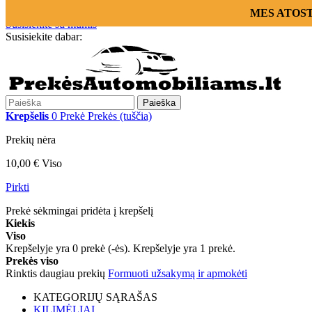
Prisijungti
MES ATOSTOG
Susisiekite su mumis
Susisiekite dabar:
+370 655 12221
Paieška
Krepšelis
0
Prekė
Prekės
(tuščia)
Prekių nėra
10,00 €
Viso
Pirkti
Prekė sėkmingai pridėta į krepšelį
Kiekis
Viso
Krepšelyje yra
0
prekė (-ės).
Krepšelyje yra 1 prekė.
Prekės viso
Rinktis daugiau prekių
Formuoti užsakymą ir apmokėti
KATEGORIJŲ SĄRAŠAS
KILIMĖLIAI