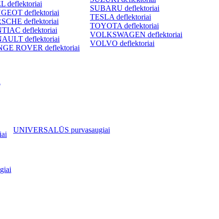
 deflektoriai
SUBARU deflektoriai
GEOT deflektoriai
TESLA deflektoriai
SCHE deflektoriai
TOYOTA deflektoriai
TIAC deflektoriai
VOLKSWAGEN deflektoriai
AULT deflektoriai
VOLVO deflektoriai
GE ROVER deflektoriai
i
UNIVERSALŪS purvasaugiai
ai
iai