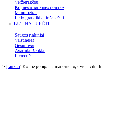
Veržlėrakčiai
Kojinės ir rankinės pompos
Manometrai
Ledo grandikliai ir šepečiai
BŪTINA TURĖTI
Saugos rinkiniai
Vaistinėlės
Gesintuvai
Avariniai ženklai
Liemenės
>
Įrankiai
>
Kojinė pompa su manometru, dviejų cilindrų