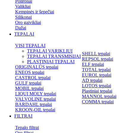
Poliroliai
Valikliai
Kempinės ir šepečiai
Silikonai
Oro gaivikliai
Dažai
TEPALAI
VISI TEPALAI
TEPALAI VARIKLIUI
SHELL tepalai
TEPALAI TRANSMISIJAI
REPSOL tepalai
PLASTINIAI TEPALAI
ELF tepalai
ORIGINALŪS tepalai
TOTAL tepalai
ENEOS tepalai
EUROL tepalai
CASTROL tepalai
AD tepalai
GULF tepalai
LOTOS tepalai
MOBIL tepalai
Plastiniai tepalai
LIQUI MOLY tepalai
MANNOL tepalai
VALVOLINE tepalai
COMMA tepalai
BARDAHL tepalai
KROON-OIL tepalai
FILTRAI
Tepalo filtrai
Oro filtrai