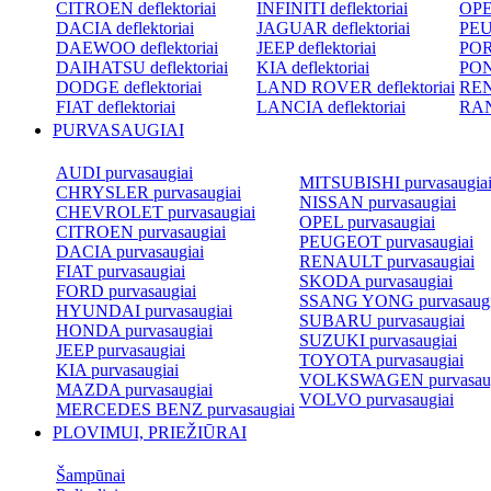
CITROEN deflektoriai
INFINITI deflektoriai
OPEL
DACIA deflektoriai
JAGUAR deflektoriai
PEU
DAEWOO deflektoriai
JEEP deflektoriai
POR
DAIHATSU deflektoriai
KIA deflektoriai
PON
DODGE deflektoriai
LAND ROVER deflektoriai
REN
FIAT deflektoriai
LANCIA deflektoriai
RAN
PURVASAUGIAI
AUDI purvasaugiai
MITSUBISHI purvasaugia
CHRYSLER purvasaugiai
NISSAN purvasaugiai
CHEVROLET purvasaugiai
OPEL purvasaugiai
CITROEN purvasaugiai
PEUGEOT purvasaugiai
DACIA purvasaugiai
RENAULT purvasaugiai
FIAT purvasaugiai
SKODA purvasaugiai
FORD purvasaugiai
SSANG YONG purvasaugi
HYUNDAI purvasaugiai
SUBARU purvasaugiai
HONDA purvasaugiai
SUZUKI purvasaugiai
JEEP purvasaugiai
TOYOTA purvasaugiai
KIA purvasaugiai
VOLKSWAGEN purvasaug
MAZDA purvasaugiai
VOLVO purvasaugiai
MERCEDES BENZ purvasaugiai
PLOVIMUI, PRIEŽIŪRAI
Šampūnai