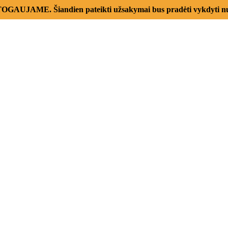
AUJAME. Šiandien pateikti užsakymai bus pradėti vykdyti nu